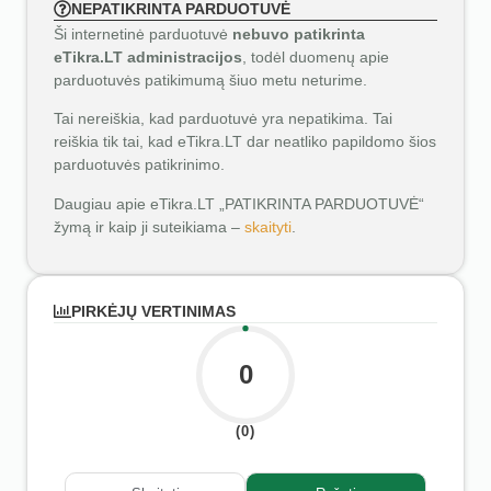
NEPATIKRINTA PARDUOTUVĖ
Ši internetinė parduotuvė
nebuvo patikrinta
eTikra.LT administracijos
, todėl duomenų apie
parduotuvės patikimumą šiuo metu neturime.
Tai nereiškia, kad parduotuvė yra nepatikima. Tai
reiškia tik tai, kad eTikra.LT dar neatliko papildomo šios
parduotuvės patikrinimo.
Daugiau apie eTikra.LT „PATIKRINTA PARDUOTUVĖ“
žymą ir kaip ji suteikiama –
skaityti
.
PIRKĖJŲ VERTINIMAS
0
(0)