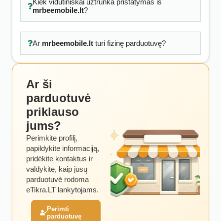
Kiek vidutiniškai užtrunka pristatymas iš
mrbeemobile.lt
?
Ar
mrbeemobile.lt
turi fizinę parduotuvę?
Ar ši
parduotuvė
priklauso
jums?
Perimkite profilį,
papildykite informaciją,
pridėkite kontaktus ir
valdykite, kaip jūsų
parduotuvė rodoma
eTikra.LT lankytojams.
Perimti
parduotuvę