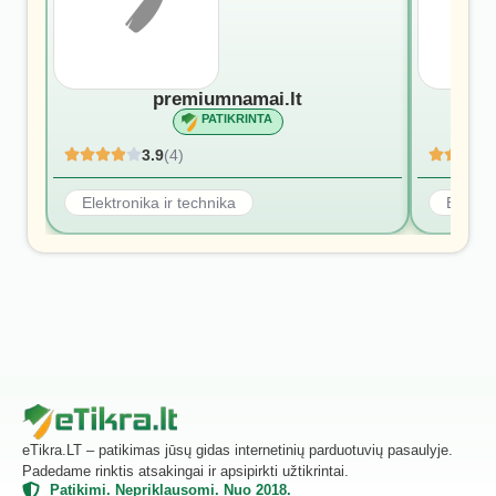
premiumnamai.lt
PATIKRINTA
3.9
(4)
Elektronika ir technika
Elektro
eTikra.LT – patikimas jūsų gidas internetinių parduotuvių pasaulyje.
Padedame rinktis atsakingai ir apsipirkti užtikrintai.
Patikimi. Nepriklausomi. Nuo 2018.