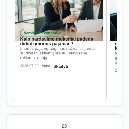
Verslas ir ekonomika
Skait
Kaip pardavimo mokymai padeda
Kaip 
didinti įmonės pajamas?
siste
konkur
Įmonės pajamų augimas dažnai siejamas
su didesniu klientų srautu, aktyvesne
Konkure
reklama, naujų…
geresnė
didesn
2026-07-22 • Natalija
Skaityti →
2026-07-