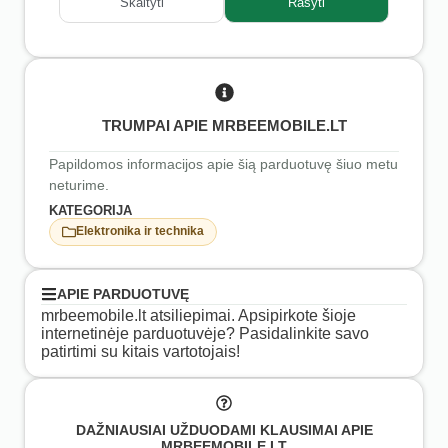
Skaityti
Rašyti
TRUMPAI APIE MRBEEMOBILE.LT
Papildomos informacijos apie šią parduotuvę šiuo metu
neturime.
KATEGORIJA
Elektronika ir technika
APIE PARDUOTUVĘ
mrbeemobile.lt atsiliepimai. Apsipirkote šioje
internetinėje parduotuvėje? Pasidalinkite savo
patirtimi su kitais vartotojais!
DAŽNIAUSIAI UŽDUODAMI KLAUSIMAI APIE
MRBEEMOBILE.LT