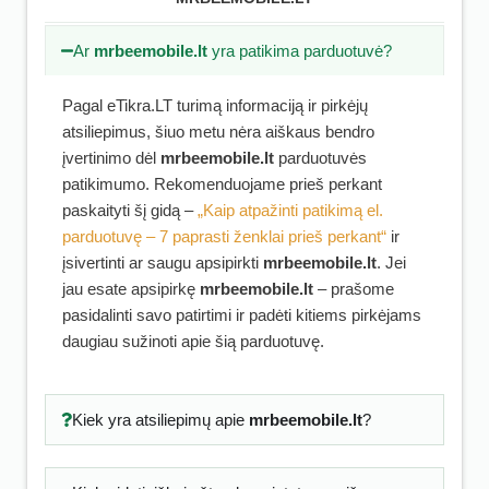
Ar
mrbeemobile.lt
yra patikima parduotuvė?
Pagal eTikra.LT turimą informaciją ir pirkėjų
atsiliepimus, šiuo metu nėra aiškaus bendro
įvertinimo dėl
mrbeemobile.lt
parduotuvės
patikimumo. Rekomenduojame prieš perkant
paskaityti šį gidą –
„Kaip atpažinti patikimą el.
parduotuvę – 7 paprasti ženklai prieš perkant“
ir
įsivertinti ar saugu apsipirkti
mrbeemobile.lt
. Jei
jau esate apsipirkę
mrbeemobile.lt
– prašome
pasidalinti savo patirtimi ir padėti kitiems pirkėjams
daugiau sužinoti apie šią parduotuvę.
Kiek yra atsiliepimų apie
mrbeemobile.lt
?