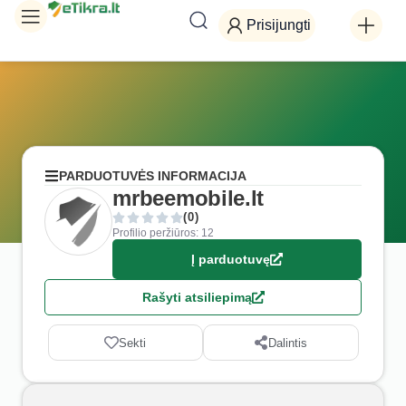
Prisijungti
PARDUOTUVĖS INFORMACIJA
mrbeemobile.lt
(0)
Profilio peržiūros: 12
Į parduotuvę
Rašyti atsiliepimą
Sekti
Dalintis