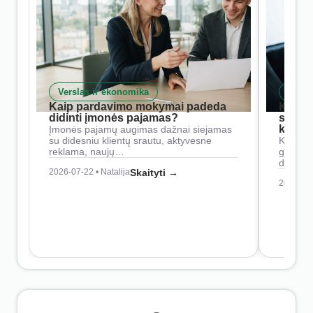
Verslas ir ekonomika
Skait
Kaip pardavimo mokymai padeda
Kaip 
didinti įmonės pajamas?
siste
konkur
Įmonės pajamų augimas dažnai siejamas
su didesniu klientų srautu, aktyvesne
Konkure
reklama, naujų…
geresnė
didesn
2026-07-22 • Natalija
Skaityti →
2026-07-