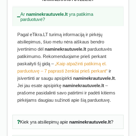
Ar
naminekrautuvele.lt
yra patikima
parduotuvė?
Pagal eTikra.LT turimą informaciją ir pirkėjų
atsiliepimus, šiuo metu nėra aiškaus bendro
įvertinimo dėl
naminekrautuvele.lt
parduotuvės
patikimumo. Rekomenduojame prieš perkant
paskaityti šį gidą –
„Kaip atpažinti patikimą el.
parduotuvę – 7 paprasti ženklai prieš perkant“
ir
įsivertinti ar saugu apsipirkti
naminekrautuvele.lt
.
Jei jau esate apsipirkę
naminekrautuvele.lt
–
prašome pasidalinti savo patirtimi ir padėti kitiems
pirkėjams daugiau sužinoti apie šią parduotuvę.
Kiek yra atsiliepimų apie
naminekrautuvele.lt
?