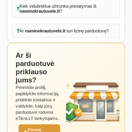
Kiek vidutiniškai užtrunka pristatymas iš
naminekrautuvele.lt
?
Ar
naminekrautuvele.lt
turi fizinę parduotuvę?
Ar ši
parduotuvė
priklauso
jums?
Perimkite profilį,
papildykite informaciją,
pridėkite kontaktus ir
valdykite, kaip jūsų
parduotuvė rodoma
eTikra.LT lankytojams.
Perimti