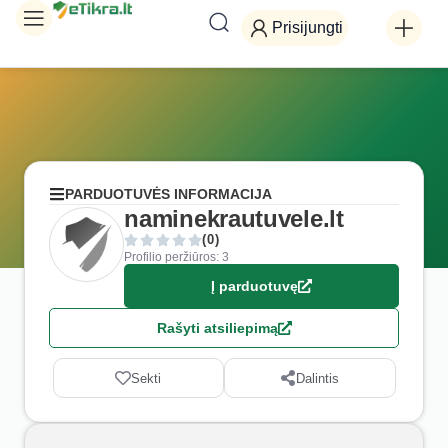
Prisijungti
PARDUOTUVĖS INFORMACIJA
naminekrautuvele.lt
(0)
Profilio peržiūros: 3
Į parduotuvę
Rašyti atsiliepimą
Sekti
Dalintis