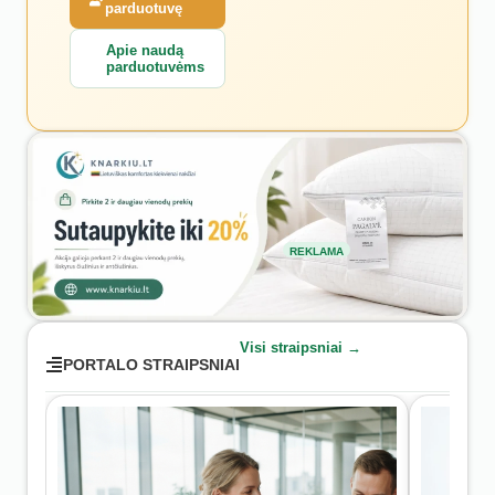
parduotuvę
Apie naudą
parduotuvėms
REKLAMA
Visi straipsniai →
PORTALO STRAIPSNIAI