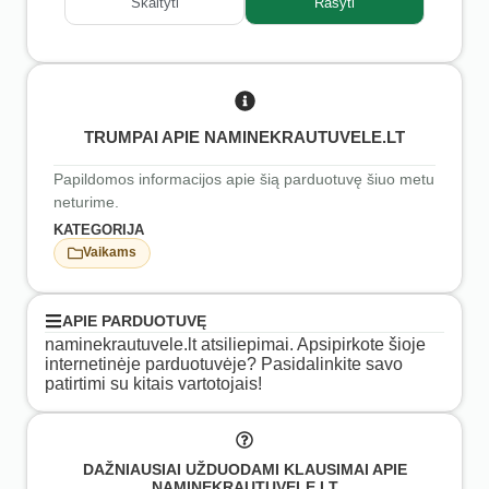
Skaityti
Rašyti
TRUMPAI APIE NAMINEKRAUTUVELE.LT
Papildomos informacijos apie šią parduotuvę šiuo metu
neturime.
KATEGORIJA
Vaikams
APIE PARDUOTUVĘ
naminekrautuvele.lt atsiliepimai. Apsipirkote šioje
internetinėje parduotuvėje? Pasidalinkite savo
patirtimi su kitais vartotojais!
DAŽNIAUSIAI UŽDUODAMI KLAUSIMAI APIE
NAMINEKRAUTUVELE.LT