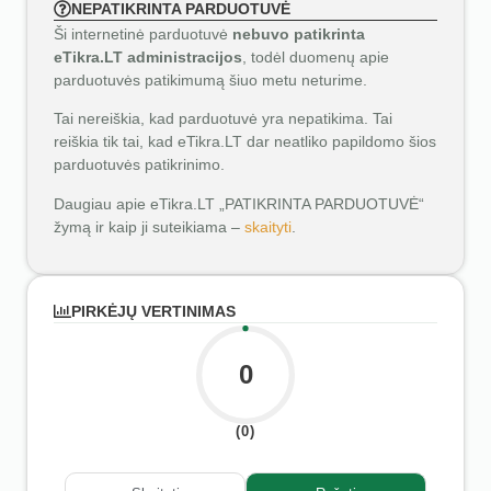
NEPATIKRINTA PARDUOTUVĖ
Ši internetinė parduotuvė
nebuvo patikrinta
eTikra.LT administracijos
, todėl duomenų apie
parduotuvės patikimumą šiuo metu neturime.
Tai nereiškia, kad parduotuvė yra nepatikima. Tai
reiškia tik tai, kad eTikra.LT dar neatliko papildomo šios
parduotuvės patikrinimo.
Daugiau apie eTikra.LT „PATIKRINTA PARDUOTUVĖ“
žymą ir kaip ji suteikiama –
skaityti
.
PIRKĖJŲ VERTINIMAS
0
(0)