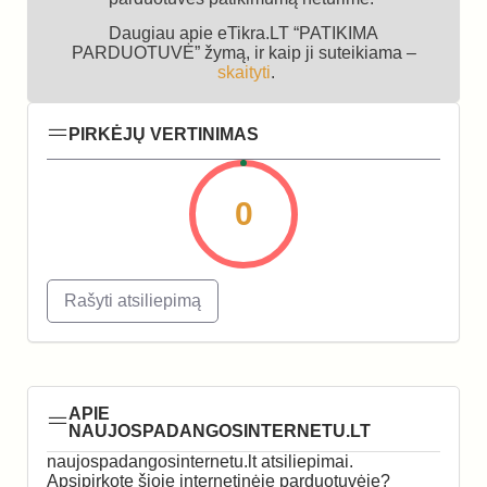
Daugiau apie eTikra.LT “PATIKIMA
PARDUOTUVĖ” žymą, ir kaip ji suteikiama –
skaityti
.
PIRKĖJŲ VERTINIMAS
0
Rašyti atsiliepimą
APIE
NAUJOSPADANGOSINTERNETU.LT
naujospadangosinternetu.lt atsiliepimai.
Apsipirkote šioje internetinėje parduotuvėje?