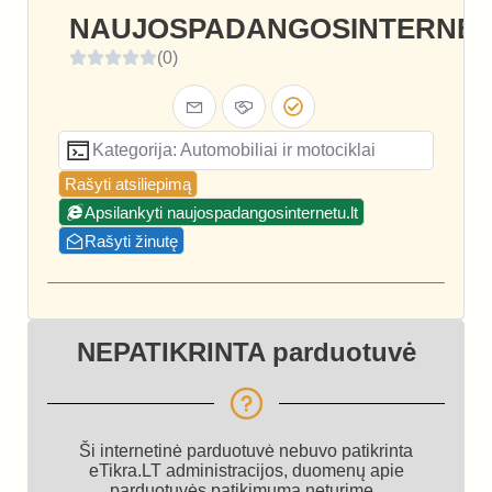
NAUJOSPADANGOSINTERNET
(0)
Kategorija: Automobiliai ir motociklai
Rašyti atsiliepimą
Apsilankyti naujospadangosinternetu.lt
Rašyti žinutę
NEPATIKRINTA parduotuvė
Ši internetinė parduotuvė nebuvo patikrinta
eTikra.LT administracijos, duomenų apie
parduotuvės patikimumą neturime.