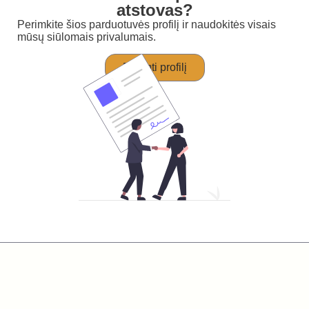
atstovas?
Perimkite šios parduotuvės profilį ir naudokitės visais
mūsų siūlomais privalumais.
Perimti profilį