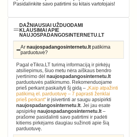
Pasidalinkite savo patirtimi su kitais vartotojais!
DAŽNIAUSIAI UŽDUODAMI
KLAUSIMAI APIE
NAUJOSPADANGOSINTERNETU.LT
Ar
naujospadangosinternetu.lt
patikima
parduotuvė?
Pagal eTikra.LT turimą informaciją ir pirkėjų
atsiliepimus, šiuo metu nėra aiškaus bendro
įvertinimo dėl
naujospadangosinternetu.lt
parduotuvės patikimumo. Rekomenduojame
prieš perkant paskaityti šį gidą –
„Kaip atpažinti
patikimą el. parduotuvę – 7 paprasti ženklai
prieš perkant“
ir įsivertinti ar saugu apsipirkti
naujospadangosinternetu.lt
. Jei jau esate
apsipirkę
naujospadangosinternetu.lt
–
prašome pasidalinti savo patirtimi ir padėti
kitiems pirkėjams daugiau sužinoti apie šią
parduotuvę.