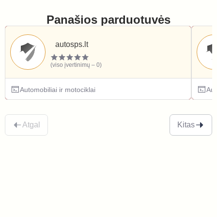
Panašios parduotuvės
autosps.lt
(viso įvertinimų – 0)
Automobiliai ir motociklai
Aut
Atgal
Kitas