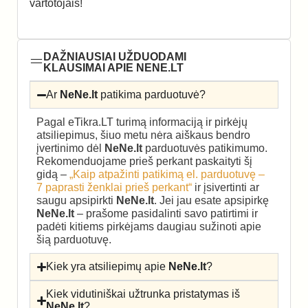
vartotojais!
DAŽNIAUSIAI UŽDUODAMI
KLAUSIMAI APIE NENE.LT
Ar
NeNe.lt
patikima parduotuvė?
Pagal eTikra.LT turimą informaciją ir pirkėjų
atsiliepimus, šiuo metu nėra aiškaus bendro
įvertinimo dėl
NeNe.lt
parduotuvės patikimumo.
Rekomenduojame prieš perkant paskaityti šį
gidą –
„Kaip atpažinti patikimą el. parduotuvę –
7 paprasti ženklai prieš perkant“
ir įsivertinti ar
saugu apsipirkti
NeNe.lt
. Jei jau esate apsipirkę
NeNe.lt
– prašome pasidalinti savo patirtimi ir
padėti kitiems pirkėjams daugiau sužinoti apie
šią parduotuvę.
Kiek yra atsiliepimų apie
NeNe.lt
?
Kiek vidutiniškai užtrunka pristatymas iš
NeNe.lt
?