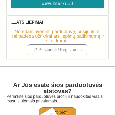
ATSILIEPIMAI
Norėdami įvertinti parduotuvę, prisijunkite.
Tai padeda užtikrinti atsiliepimų patikimumą ir
skaidrumą.
Prisijungti / Registruotis
Ar Jūs esate šios parduotuvės
atstovas?
Perimkite šios parduotuvės profilį ir naudokitės visais
mūsų siūlomais privalumais.
Perimti profilį