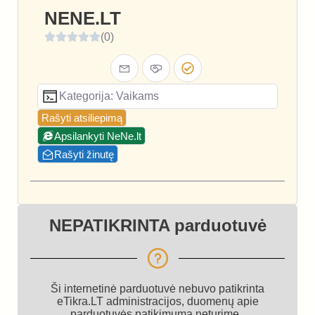
NENE.LT
(0)
Kategorija: Vaikams
Rašyti atsiliepimą
Apsilankyti NeNe.lt
Rašyti žinutę
NEPATIKRINTA parduotuvė
Ši internetinė parduotuvė nebuvo patikrinta
eTikra.LT administracijos, duomenų apie
parduotuvės patikimumą neturime.