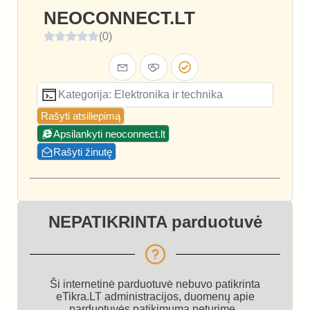
NEOCONNECT.LT
(0)
Kategorija: Elektronika ir technika
Rašyti atsiliepimą
Apsilankyti neoconnect.lt
Rašyti žinutę
NEPATIKRINTA parduotuvė
Ši internetinė parduotuvė nebuvo patikrinta
eTikra.LT administracijos, duomenų apie
parduotuvės patikimumą neturime.