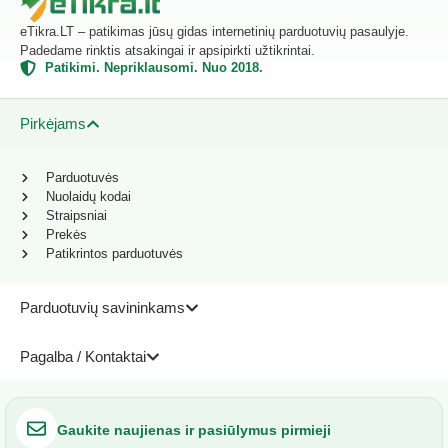
eTikra.LT – patikimas jūsų gidas internetinių parduotuvių pasaulyje.
Padedame rinktis atsakingai ir apsipirkti užtikrintai.
Patikimi. Nepriklausomi. Nuo 2018.
Pirkėjams
Parduotuvės
Nuolaidų kodai
Straipsniai
Prekės
Patikrintos parduotuvės
Parduotuvių savininkams
Pagalba / Kontaktai
Gaukite naujienas ir pasiūlymus pirmieji