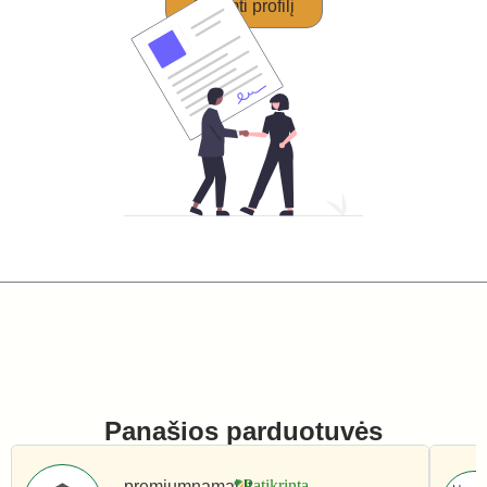
Perimti profilį
Panašios parduotuvės
premiumnamai.lt