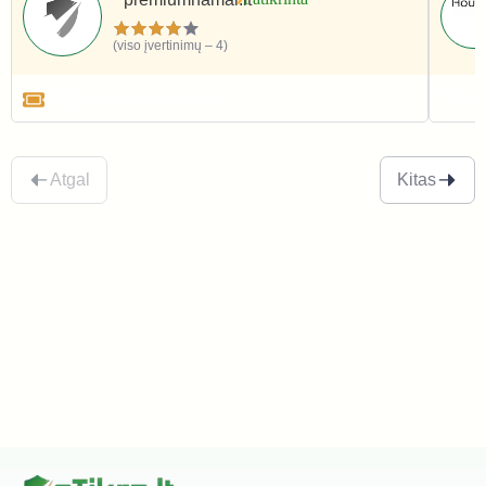
(viso įvertinimų – 4)
Elektronika ir technika
Ele
Atgal
Kitas