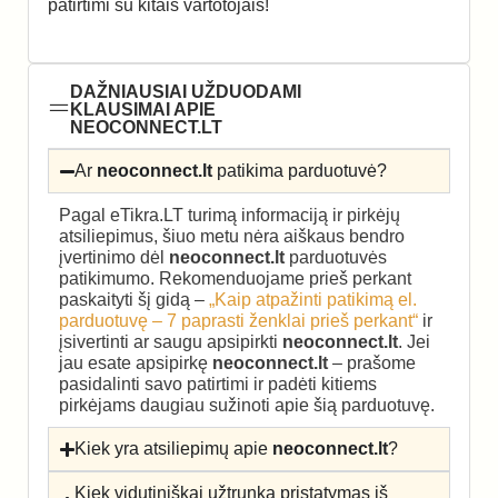
patirtimi su kitais vartotojais!
DAŽNIAUSIAI UŽDUODAMI
KLAUSIMAI APIE
NEOCONNECT.LT
Ar
neoconnect.lt
patikima parduotuvė?
Pagal eTikra.LT turimą informaciją ir pirkėjų
atsiliepimus, šiuo metu nėra aiškaus bendro
įvertinimo dėl
neoconnect.lt
parduotuvės
patikimumo. Rekomenduojame prieš perkant
paskaityti šį gidą –
„Kaip atpažinti patikimą el.
parduotuvę – 7 paprasti ženklai prieš perkant“
ir
įsivertinti ar saugu apsipirkti
neoconnect.lt
. Jei
jau esate apsipirkę
neoconnect.lt
– prašome
pasidalinti savo patirtimi ir padėti kitiems
pirkėjams daugiau sužinoti apie šią parduotuvę.
Kiek yra atsiliepimų apie
neoconnect.lt
?
Kiek vidutiniškai užtrunka pristatymas iš