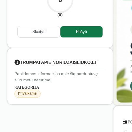
(0)
Skaityti
Rašyti
TRUMPAI APIE NORIUZAISLIUKO.LT
Papildomos informacijos apie šią parduotuvę
šiuo metu neturime.
KATEGORIJA
Vaikams
P