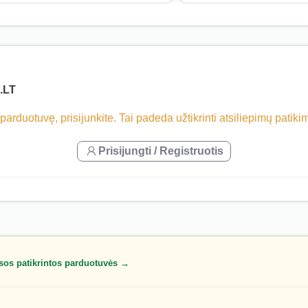
.LT
 parduotuvę, prisijunkite. Tai padeda užtikrinti atsiliepimų patik
Prisijungti / Registruotis
sos patikrintos parduotuvės →