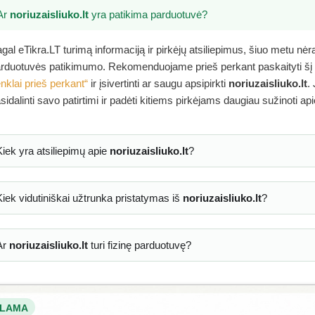
Ar
noriuzaisliuko.lt
yra patikima parduotuvė?
gal eTikra.LT turimą informaciją ir pirkėjų atsiliepimus, šiuo metu nė
rduotuvės patikimumo. Rekomenduojame prieš perkant paskaityti šį
nklai prieš perkant“
ir įsivertinti ar saugu apsipirkti
noriuzaisliuko.lt
.
sidalinti savo patirtimi ir padėti kitiems pirkėjams daugiau sužinoti ap
Kiek yra atsiliepimų apie
noriuzaisliuko.lt
?
Kiek vidutiniškai užtrunka pristatymas iš
noriuzaisliuko.lt
?
Ar
noriuzaisliuko.lt
turi fizinę parduotuvę?
LAMA