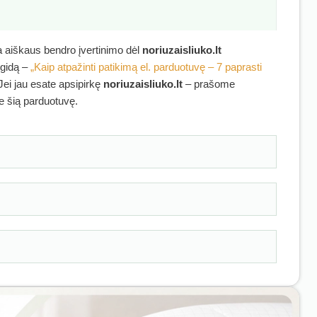
ra aiškaus bendro įvertinimo dėl
noriuzaisliuko.lt
 gidą –
„Kaip atpažinti patikimą el. parduotuvę – 7 paprasti
 Jei jau esate apsipirkę
noriuzaisliuko.lt
– prašome
ie šią parduotuvę.