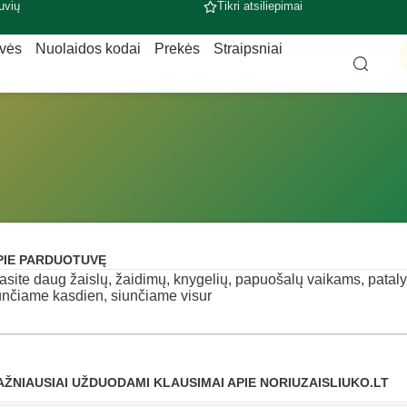
uvių
Tikri atsiliepimai
uvės
Nuolaidos kodai
Prekės
Straipsniai
PIE PARDUOTUVĘ
rasite daug žaislų, žaidimų, knygelių, papuošalų vaikams, pataly
unčiame kasdien, siunčiame visur
AŽNIAUSIAI UŽDUODAMI KLAUSIMAI APIE NORIUZAISLIUKO.LT