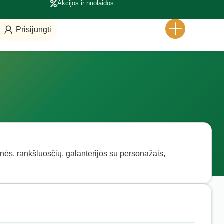
Akcijos ir nuolaidos
Prisijungti
nės, rankšluosčių, galanterijos su personažais,