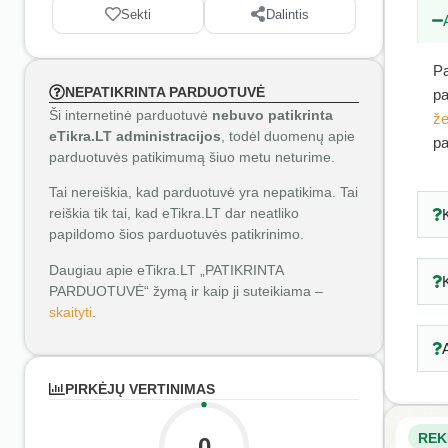
Sekti
Dalintis
Pa
NEPATIKRINTA PARDUOTUVĖ
pa
Ši internetinė parduotuvė
nebuvo patikrinta
že
eTikra.LT administracijos
, todėl duomenų apie
pa
parduotuvės patikimumą šiuo metu neturime.
Tai nereiškia, kad parduotuvė yra nepatikima. Tai
reiškia tik tai, kad eTikra.LT dar neatliko
papildomo šios parduotuvės patikrinimo.
Daugiau apie eTikra.LT „PATIKRINTA
PARDUOTUVĖ“ žymą ir kaip ji suteikiama –
skaityti
.
PIRKĖJŲ VERTINIMAS
REK
0