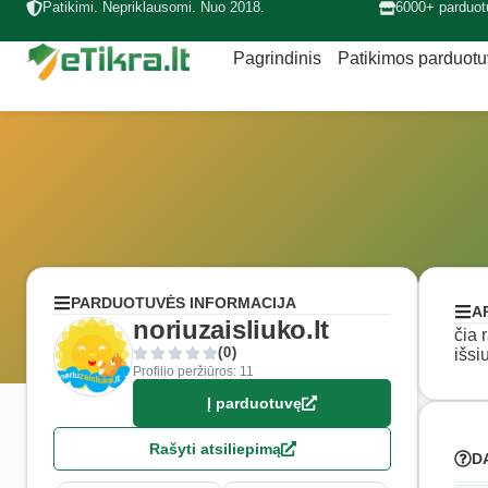
Patikimi. Nepriklausomi. Nuo 2018.
6000+ parduot
Pagrindinis
Patikimos parduot
PARDUOTUVĖS INFORMACIJA
A
noriuzaisliuko.lt
čia 
(0)
išsi
Profilio peržiūros: 11
Į parduotuvę
Rašyti atsiliepimą
D