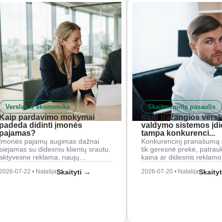
Verslas ir ekonomika
Skaitmeninis pasaulis
Kaip pardavimo mokymai
Kaip pažangios versl
padeda didinti įmonės
valdymo sistemos įd
pajamas?
tampa konkurenci...
Įmonės pajamų augimas dažnai
Konkurencinį pranašumą 
siejamas su didesniu klientų srautu,
tik geresnė prekė, patrau
aktyvesne reklama, naujų…
kaina ar didesnis reklam
2026-07-22 • Natalija
Skaityti →
2026-07-20 • Natalija
Skaity