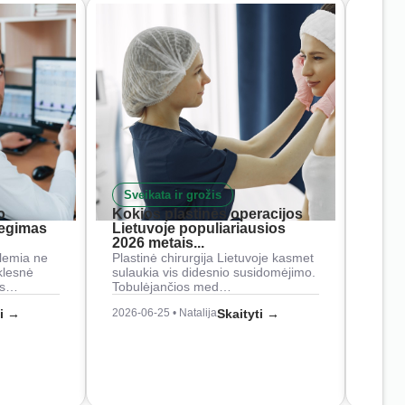
Sveikata ir grožis
Nam
o
Kokios plastinės operacijos
Į ką 
iegimas
Lietuvoje populiariausios
rank
2026 metais...
Rankš
lemia ne
Plastinė chirurgija Lietuvoje kasmet
naudo
klesnė
sulaukia vis didesnio susidomėjimo.
Juos
os…
Tobulėjančios med…
2026-0
ti →
2026-06-25 • Natalija
Skaityti →