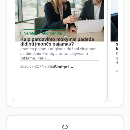
Verslas ir ekonomika
Skait
Kaip pardavimo mokymai padeda
Kaip 
didinti įmonės pajamas?
siste
konkur
Įmonės pajamų augimas dažnai siejamas
su didesniu klientų srautu, aktyvesne
Konkure
reklama, naujų…
geresnė
didesn
2026-07-22 • Natalija
Skaityti →
2026-07-