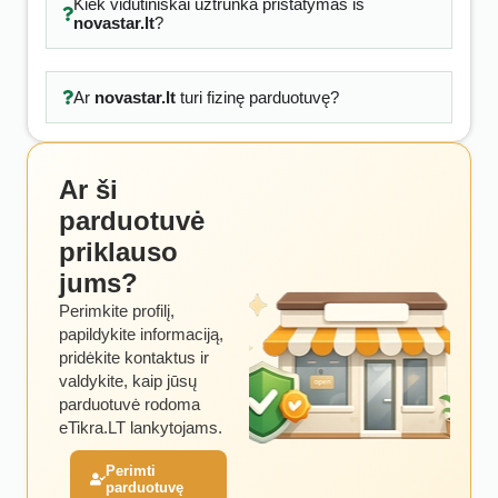
Kiek vidutiniškai užtrunka pristatymas iš
novastar.lt
?
Ar
novastar.lt
turi fizinę parduotuvę?
Ar ši
parduotuvė
priklauso
jums?
Perimkite profilį,
papildykite informaciją,
pridėkite kontaktus ir
valdykite, kaip jūsų
parduotuvė rodoma
eTikra.LT lankytojams.
Perimti
parduotuvę