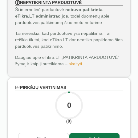
NEPATIKRINTA PARDUOTUVĖ
Ši internetinė parduotuvė
nebuvo patikrinta
eTikra.LT administracijos
, todėl duomenų apie
parduotuvės patikimumą šiuo metu neturime.
Tai nereiškia, kad parduotuvė yra nepatikima. Tai
reiškia tik tai, kad eTikra.LT dar neatliko papildomo šios
parduotuvės patikrinimo.
Daugiau apie eTikra.LT „PATIKRINTA PARDUOTUVĖ“
žymą ir kaip ji suteikiama –
skaityti
.
PIRKĖJŲ VERTINIMAS
0
(0)