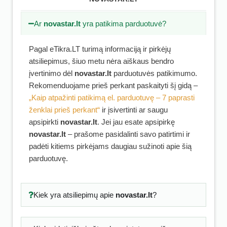
Ar
novastar.lt
yra patikima parduotuvė?
Pagal eTikra.LT turimą informaciją ir pirkėjų
atsiliepimus, šiuo metu nėra aiškaus bendro
įvertinimo dėl
novastar.lt
parduotuvės patikimumo.
Rekomenduojame prieš perkant paskaityti šį gidą –
„Kaip atpažinti patikimą el. parduotuvę – 7 paprasti
ženklai prieš perkant“
ir įsivertinti ar saugu
apsipirkti
novastar.lt
. Jei jau esate apsipirkę
novastar.lt
– prašome pasidalinti savo patirtimi ir
padėti kitiems pirkėjams daugiau sužinoti apie šią
parduotuvę.
Kiek yra atsiliepimų apie
novastar.lt
?