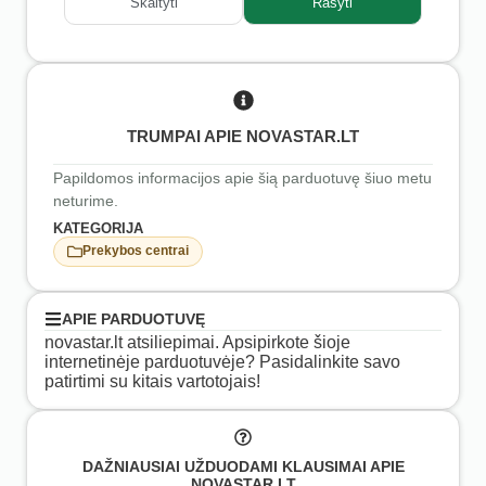
Skaityti
Rašyti
TRUMPAI APIE NOVASTAR.LT
Papildomos informacijos apie šią parduotuvę šiuo metu
neturime.
KATEGORIJA
Prekybos centrai
APIE PARDUOTUVĘ
novastar.lt atsiliepimai. Apsipirkote šioje
internetinėje parduotuvėje? Pasidalinkite savo
patirtimi su kitais vartotojais!
DAŽNIAUSIAI UŽDUODAMI KLAUSIMAI APIE
NOVASTAR.LT