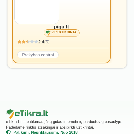
pigu.lt
VIP PATIKRINTA
2.4
(5)
Prekybos centrai
eTikra.LT – patikimas jūsų gidas internetinių parduotuvių pasaulyje.
Padedame rinktis atsakingai ir apsipirkti užtikrintai.
Patikimi. Nepriklausomi. Nuo 2018.