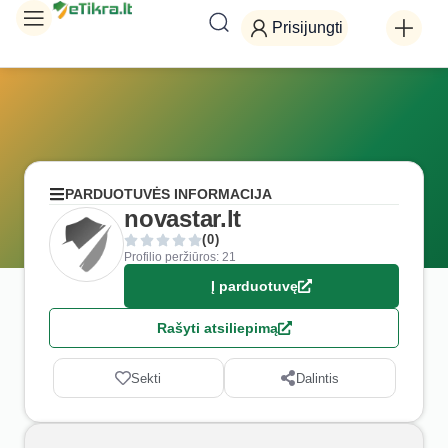
Prisijungti
PARDUOTUVĖS INFORMACIJA
novastar.lt
(0)
Profilio peržiūros: 21
Į parduotuvę
Rašyti atsiliepimą
Sekti
Dalintis