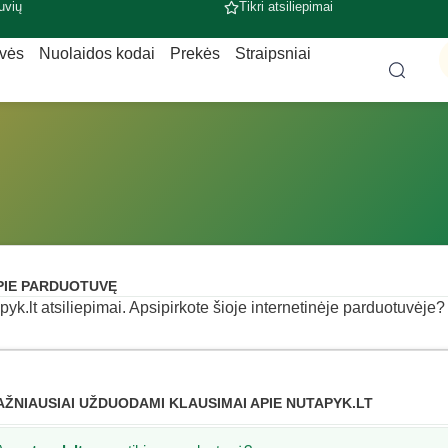
uvių
Tikri atsiliepimai
uvės
Nuolaidos kodai
Prekės
Straipsniai
PIE PARDUOTUVĘ
pyk.lt atsiliepimai. Apsipirkote šioje internetinėje parduotuvėje? 
AŽNIAUSIAI UŽDUODAMI KLAUSIMAI APIE NUTAPYK.LT