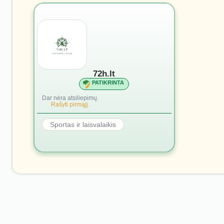
72h.lt
PATIKRINTA
Dar nėra atsiliepimų.
Rašyti pirmąjį.
Sportas ir laisvalaikis