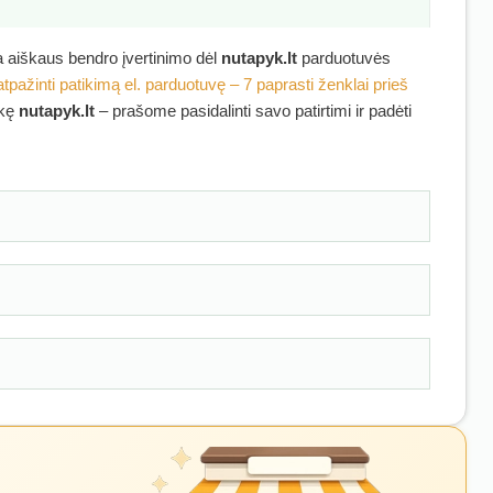
ra aiškaus bendro įvertinimo dėl
nutapyk.lt
parduotuvės
atpažinti patikimą el. parduotuvę – 7 paprasti ženklai prieš
rkę
nutapyk.lt
– prašome pasidalinti savo patirtimi ir padėti