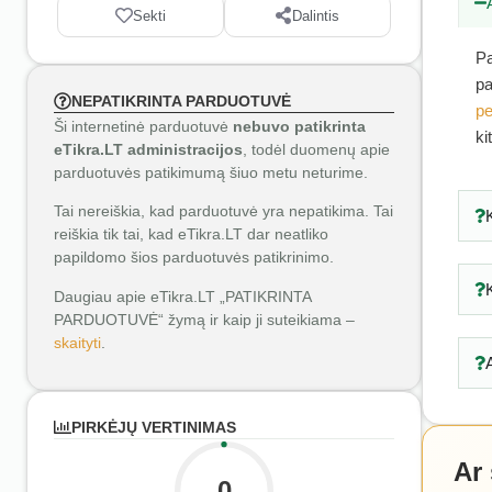
Sekti
Dalintis
Pa
pa
NEPATIKRINTA PARDUOTUVĖ
pe
Ši internetinė parduotuvė
nebuvo patikrinta
ki
eTikra.LT administracijos
, todėl duomenų apie
parduotuvės patikimumą šiuo metu neturime.
Tai nereiškia, kad parduotuvė yra nepatikima. Tai
reiškia tik tai, kad eTikra.LT dar neatliko
papildomo šios parduotuvės patikrinimo.
Daugiau apie eTikra.LT „PATIKRINTA
PARDUOTUVĖ“ žymą ir kaip ji suteikiama –
skaityti
.
PIRKĖJŲ VERTINIMAS
Ar
0