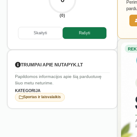
Perim
pardu
(0)
Skaityti
Rašyti
REK
TRUMPAI APIE NUTAPYK.LT
Papildomos informacijos apie šią parduotuvę
šiuo metu neturime.
KATEGORIJA
Sportas ir laisvalaikis