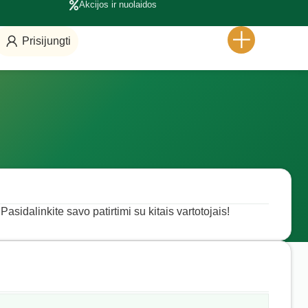
Akcijos ir nuolaidos
Prisijungti
Pasidalinkite savo patirtimi su kitais vartotojais!