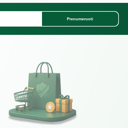
Prenumeruoti