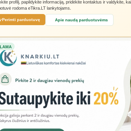
kite profilį, papildykite informaciją, pridėkite kontaktus ir valdykite, ka
otuvė rodoma eTikra.LT lankytojams.
Perimti parduotuvę
Apie naudą parduotuvėms
LAMA