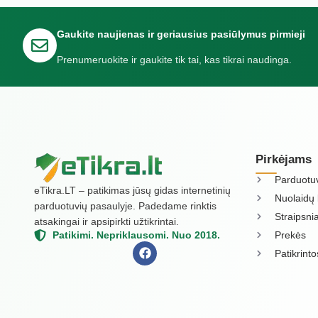
Gaukite naujienas ir geriausius pasiūlymus pirmieji
Prenumeruokite ir gaukite tik tai, kas tikrai naudinga.
Pirkėjams
Parduotu
eTikra.LT – patikimas jūsų gidas internetinių
Nuolaidų 
parduotuvių pasaulyje. Padedame rinktis
Straipsnia
atsakingai ir apsipirkti užtikrintai.
Prekės
Patikimi. Nepriklausomi. Nuo 2018.
Patikrint