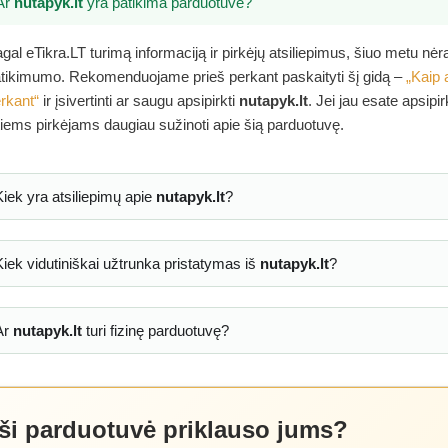
Ar
nutapyk.lt
yra patikima parduotuvė?
gal eTikra.LT turimą informaciją ir pirkėjų atsiliepimus, šiuo metu nė
tikimumo. Rekomenduojame prieš perkant paskaityti šį gidą –
„Kaip 
rkant“
ir įsivertinti ar saugu apsipirkti
nutapyk.lt
. Jei jau esate apsipi
tiems pirkėjams daugiau sužinoti apie šią parduotuvę.
Kiek yra atsiliepimų apie
nutapyk.lt
?
Kiek vidutiniškai užtrunka pristatymas iš
nutapyk.lt
?
Ar
nutapyk.lt
turi fizinę parduotuvę?
 ši parduotuvė priklauso jums?