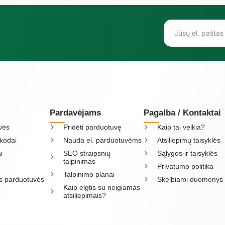
Pardavėjams
Pagalba / Kontaktai
vės
Pridėti parduotuvę
Kaip tai veikia?
kodai
Nauda el. parduotuvėms
Atsiliepimų taisyklės
i
SEO straipsnių
Sąlygos ir taisyklės
talpinimas
Privatumo politika
Talpinimo planai
os parduotuvės
Skelbiami duomenys
Kaip elgtis su neigiamas
atsiliepimais?