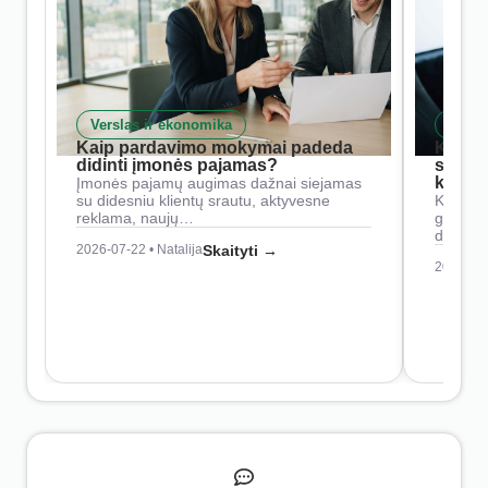
Verslas ir ekonomika
Skait
Kaip pardavimo mokymai padeda
Kaip 
didinti įmonės pajamas?
siste
konkur
Įmonės pajamų augimas dažnai siejamas
su didesniu klientų srautu, aktyvesne
Konkure
reklama, naujų…
geresnė
didesn
2026-07-22 • Natalija
Skaityti →
2026-07-