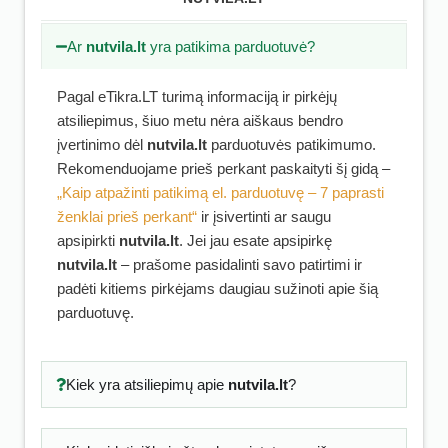
Ar
nutvila.lt
yra patikima parduotuvė?
Pagal eTikra.LT turimą informaciją ir pirkėjų
atsiliepimus, šiuo metu nėra aiškaus bendro
įvertinimo dėl
nutvila.lt
parduotuvės patikimumo.
Rekomenduojame prieš perkant paskaityti šį gidą –
„Kaip atpažinti patikimą el. parduotuvę – 7 paprasti
ženklai prieš perkant“
ir įsivertinti ar saugu
apsipirkti
nutvila.lt
. Jei jau esate apsipirkę
nutvila.lt
– prašome pasidalinti savo patirtimi ir
padėti kitiems pirkėjams daugiau sužinoti apie šią
parduotuvę.
Kiek yra atsiliepimų apie
nutvila.lt
?