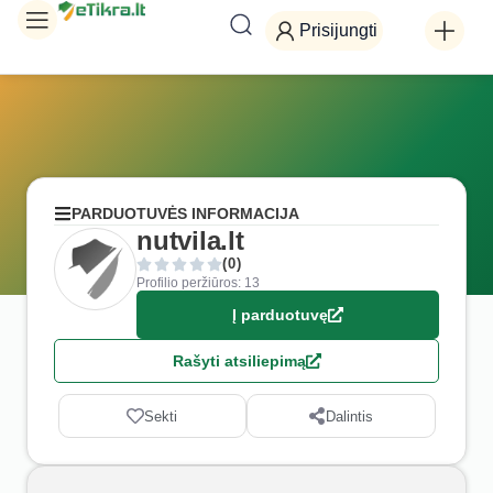
Prisijungti
PARDUOTUVĖS INFORMACIJA
nutvila.lt
(0)
Profilio peržiūros: 13
Į parduotuvę
Rašyti atsiliepimą
Sekti
Dalintis