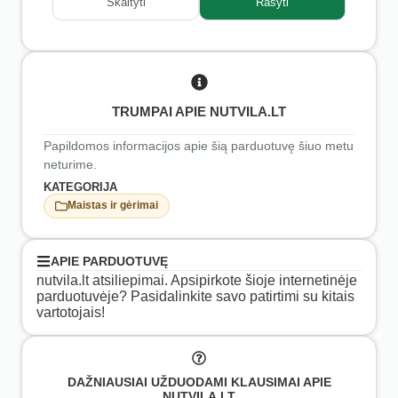
Skaityti
Rašyti
TRUMPAI APIE NUTVILA.LT
Papildomos informacijos apie šią parduotuvę šiuo metu
neturime.
KATEGORIJA
Maistas ir gėrimai
APIE PARDUOTUVĘ
nutvila.lt atsiliepimai. Apsipirkote šioje internetinėje
parduotuvėje? Pasidalinkite savo patirtimi su kitais
vartotojais!
DAŽNIAUSIAI UŽDUODAMI KLAUSIMAI APIE
NUTVILA.LT