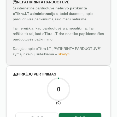
NEPATIKRINTA PARDUOTUVĖ
Ši internetinė parduotuvė
nebuvo patikrinta
eTikra.LT administracijos
, todėl duomenų apie
parduotuvės patikimumą šiuo metu neturime.
Tai nereiškia, kad parduotuvė yra nepatikima. Tai
reiškia tik tai, kad eTikra.LT dar neatliko papildomo šios
parduotuvės patikrinimo.
Daugiau apie eTikra.LT „PATIKRINTA PARDUOTUVĖ“
žymą ir kaip ji suteikiama –
skaityti
.
PIRKĖJŲ VERTINIMAS
0
(0)