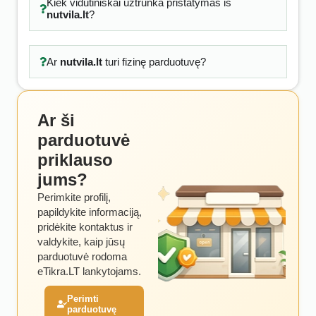
Kiek vidutiniškai užtrunka pristatymas iš
nutvila.lt
?
Ar
nutvila.lt
turi fizinę parduotuvę?
Ar ši
parduotuvė
priklauso
jums?
Perimkite profilį,
papildykite informaciją,
pridėkite kontaktus ir
valdykite, kaip jūsų
parduotuvė rodoma
eTikra.LT lankytojams.
Perimti
parduotuvę