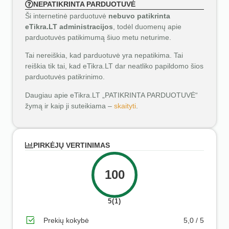
NEPATIKRINTA PARDUOTUVĖ
Ši internetinė parduotuvė
nebuvo patikrinta
eTikra.LT administracijos
, todėl duomenų apie
parduotuvės patikimumą šiuo metu neturime.
Tai nereiškia, kad parduotuvė yra nepatikima. Tai
reiškia tik tai, kad eTikra.LT dar neatliko papildomo šios
parduotuvės patikrinimo.
Daugiau apie eTikra.LT „PATIKRINTA PARDUOTUVĖ“
žymą ir kaip ji suteikiama –
skaityti
.
PIRKĖJŲ VERTINIMAS
100
5(1)
Prekių kokybė
5,0 / 5