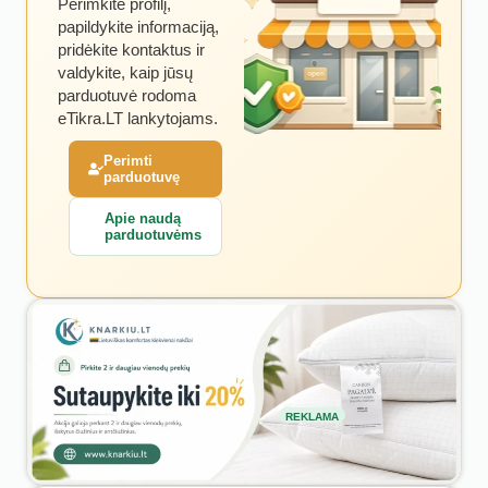
Perimkite profilį,
papildykite informaciją,
pridėkite kontaktus ir
valdykite, kaip jūsų
parduotuvė rodoma
eTikra.LT lankytojams.
Perimti
parduotuvę
Apie naudą
parduotuvėms
REKLAMA