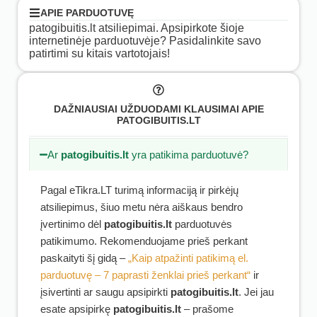
APIE PARDUOTUVĘ
patogibuitis.lt atsiliepimai. Apsipirkote šioje
internetinėje parduotuvėje? Pasidalinkite savo
patirtimi su kitais vartotojais!
DAŽNIAUSIAI UŽDUODAMI KLAUSIMAI APIE
PATOGIBUITIS.LT
Ar
patogibuitis.lt
yra patikima parduotuvė?
Pagal eTikra.LT turimą informaciją ir pirkėjų
atsiliepimus, šiuo metu nėra aiškaus bendro
įvertinimo dėl
patogibuitis.lt
parduotuvės
patikimumo. Rekomenduojame prieš perkant
paskaityti šį gidą –
„Kaip atpažinti patikimą el.
parduotuvę – 7 paprasti ženklai prieš perkant“
ir
įsivertinti ar saugu apsipirkti
patogibuitis.lt
. Jei jau
esate apsipirkę
patogibuitis.lt
– prašome