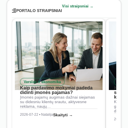
Visi straipsniai →
PORTALO STRAIPSNIAI
Verslas ir ekonomika
Skait
Kaip pardavimo mokymai padeda
Kaip 
didinti įmonės pajamas?
siste
konkur
Įmonės pajamų augimas dažnai siejamas
su didesniu klientų srautu, aktyvesne
Konkure
reklama, naujų…
geresnė
didesn
2026-07-22 • Natalija
Skaityti →
2026-07-