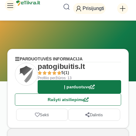
Prisijungti
PARDUOTUVĖS INFORMACIJA
patogibuitis.lt
5(1)
Profilio peržiūros: 13
Į parduotuvę
Rašyti atsiliepimą
Sekti
Dalintis