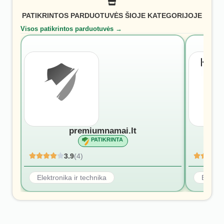
PATIKRINTOS PARDUOTUVĖS ŠIOJE KATEGORIJOJE
Visos patikrintos parduotuvės →
premiumnamai.lt
PATIKRINTA
3.9
(4)
Elektronika ir technika
Elektro