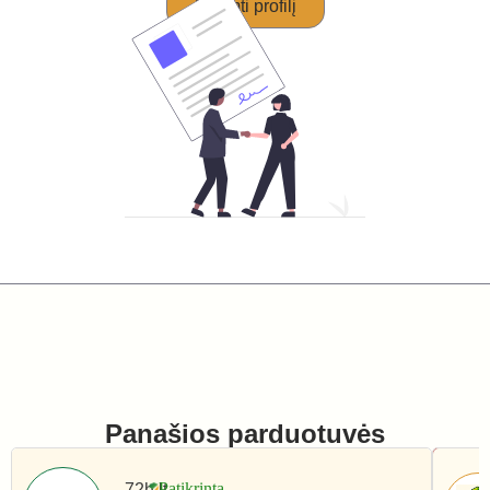
Perimti profilį
Panašios parduotuvės
72h.lt