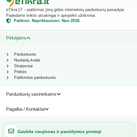
eTikra.LT – patikimas jūsų gidas internetinių parduotuvių pasaulyje.
Padedame rinktis atsakingai ir apsipirkti užtikrintai.
Patikimi. Nepriklausomi. Nuo 2018.
Pirkėjams
Parduotuvės
Nuolaidų kodai
Straipsniai
Prekės
Patikrintos parduotuvės
Parduotuvių savininkams
Pagalba / Kontaktai
Gaukite naujienas ir pasiūlymus pirmieji