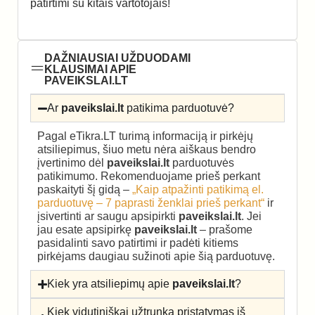
patirtimi su kitais vartotojais!
DAŽNIAUSIAI UŽDUODAMI
KLAUSIMAI APIE
PAVEIKSLAI.LT
Ar
paveikslai.lt
patikima parduotuvė?
Pagal eTikra.LT turimą informaciją ir pirkėjų
atsiliepimus, šiuo metu nėra aiškaus bendro
įvertinimo dėl
paveikslai.lt
parduotuvės
patikimumo. Rekomenduojame prieš perkant
paskaityti šį gidą –
„Kaip atpažinti patikimą el.
parduotuvę – 7 paprasti ženklai prieš perkant“
ir
įsivertinti ar saugu apsipirkti
paveikslai.lt
. Jei
jau esate apsipirkę
paveikslai.lt
– prašome
pasidalinti savo patirtimi ir padėti kitiems
pirkėjams daugiau sužinoti apie šią parduotuvę.
Kiek yra atsiliepimų apie
paveikslai.lt
?
Kiek vidutiniškai užtrunka pristatymas iš