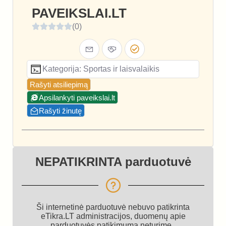
PAVEIKSLAI.LT
(0)
Kategorija: Sportas ir laisvalaikis
Rašyti atsiliepimą
Apsilankyti paveikslai.lt
Rašyti žinutę
NEPATIKRINTA parduotuvė
Ši internetinė parduotuvė nebuvo patikrinta
eTikra.LT administracijos, duomenų apie
parduotuvės patikimumą neturime.