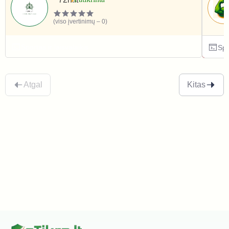
(viso įvertinimų – 0)
Sportas ir laisvalaikis
Spo
Atgal
Kitas