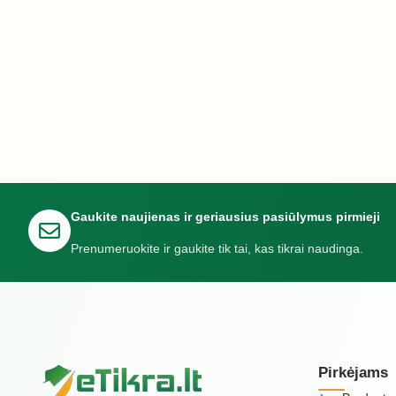
Gaukite naujienas ir geriausius pasiūlymus pirmieji
Prenumeruokite ir gaukite tik tai, kas tikrai naudinga.
Pirkėjams