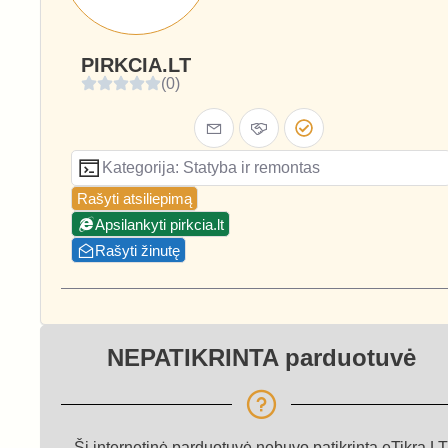
PIRKCIA.LT
(0)
Kategorija: Statyba ir remontas
Rašyti atsiliepimą
Apsilankyti pirkcia.lt
Rašyti žinutę
NEPATIKRINTA parduotuvė
Ši internetinė parduotuvė nebuvo patikrinta eTikra.LT