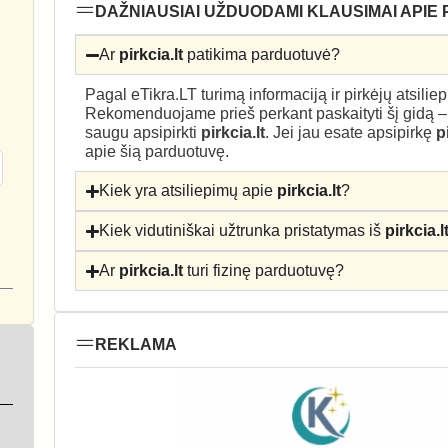
DAŽNIAUSIAI UŽDUODAMI KLAUSIMAI APIE 
Ar
pirkcia.lt
patikima parduotuvė?
Pagal eTikra.LT turimą informaciją ir pirkėjų atsili
Rekomenduojame prieš perkant paskaityti šį gidą 
saugu apsipirkti
pirkcia.lt
. Jei jau esate apsipirkę
p
apie šią parduotuvę.
Kiek yra atsiliepimų apie
pirkcia.lt
?
Kiek vidutiniškai užtrunka pristatymas iš
pirkcia.l
Ar
pirkcia.lt
turi fizinę parduotuvę?
REKLAMA