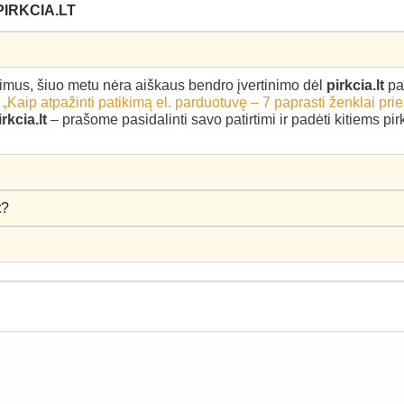
PIRKCIA.LT
epimus, šiuo metu nėra aiškaus bendro įvertinimo dėl
pirkcia.lt
pa
–
„Kaip atpažinti patikimą el. parduotuvę – 7 paprasti ženklai pri
irkcia.lt
– prašome pasidalinti savo patirtimi ir padėti kitiems p
t
?