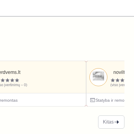
erdvems.lt
novilt.lt
iso įvertinimų – 0)
(viso įvertinim
r remontas
Statyba ir remontas
Kitas