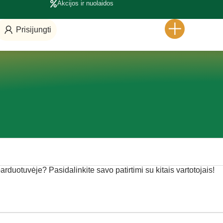
Akcijos ir nuolaidos
Prisijungti
 parduotuvėje? Pasidalinkite savo patirtimi su kitais vartotojais!