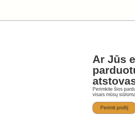
Ar Jūs e
parduot
atstova
Perimkite šios pardu
visais mūsų siūloma
Perimti profilį