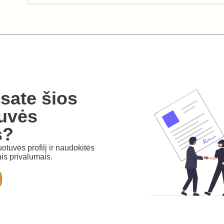
sate šios
uvės
s?
otuvės profilį ir naudokitės
is privalumais.