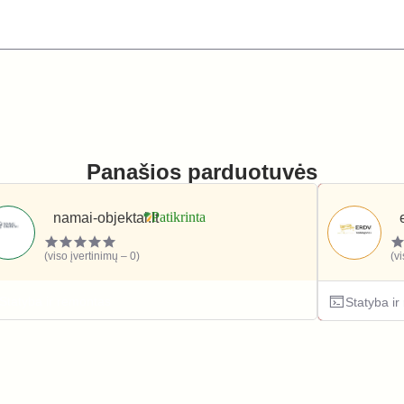
Panašios parduotuvės
namai-objektai.lt
(viso įvertinimų – 0)
(v
Statyba ir remontas
Statyba i