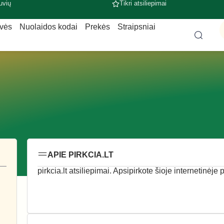
uvių
Tikri atsiliepimai
uvės
Nuolaidos kodai
Prekės
Straipsniai
APIE PIRKCIA.LT
pirkcia.lt atsiliepimai. Apsipirkote šioje internetinėje