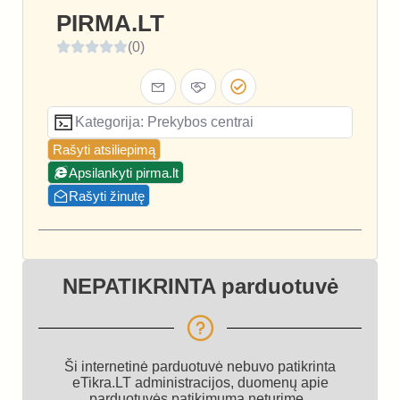
PIRMA.LT
(0)
Kategorija: Prekybos centrai
Rašyti atsiliepimą
Apsilankyti pirma.lt
Rašyti žinutę
NEPATIKRINTA parduotuvė
Ši internetinė parduotuvė nebuvo patikrinta
eTikra.LT administracijos, duomenų apie
parduotuvės patikimumą neturime.