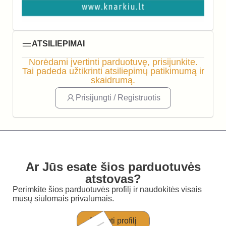
ATSILIEPIMAI
Norėdami įvertinti parduotuvę, prisijunkite.
Tai padeda užtikrinti atsiliepimų patikimumą ir
skaidrumą.
Prisijungti / Registruotis
Ar Jūs esate šios parduotuvės
atstovas?
Perimkite šios parduotuvės profilį ir naudokitės visais
mūsų siūlomais privalumais.
Perimti profilį