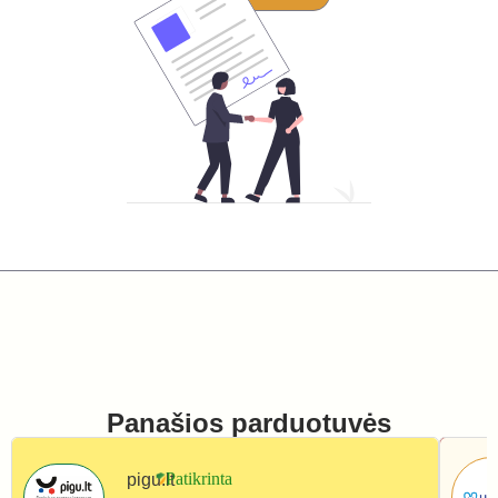
Panašios parduotuvės
pigu.lt