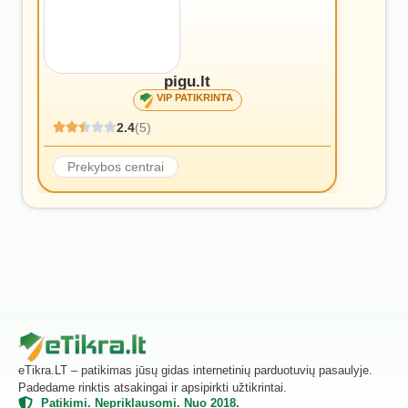
pigu.lt
VIP PATIKRINTA
2.4
(5)
Prekybos centrai
eTikra.LT – patikimas jūsų gidas internetinių parduotuvių pasaulyje.
Padedame rinktis atsakingai ir apsipirkti užtikrintai.
Patikimi. Nepriklausomi. Nuo 2018.