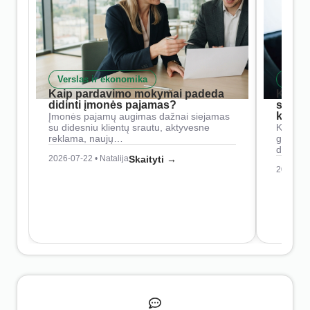
Verslas ir ekonomika
Skait
Kaip pardavimo mokymai padeda
Kaip 
didinti įmonės pajamas?
siste
konkur
Įmonės pajamų augimas dažnai siejamas
su didesniu klientų srautu, aktyvesne
Konkure
reklama, naujų…
geresnė
didesn
2026-07-22 • Natalija
Skaityti →
2026-07-