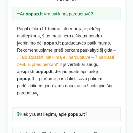
Ar
popup.lt
yra patikima parduotuvė?
Pagal eTikra.LT turimą informaciją ir pirkėjų
atsiliepimus, šiuo metu nėra aiškaus bendro
įvertinimo dėl
popup.lt
parduotuvės patikimumo.
Rekomenduojame prieš perkant paskaityti šį gidą –
„Kaip atpažinti patikimą el. parduotuvę – 7 paprasti
ženklai prieš perkant“
ir įsivertinti ar saugu
apsipirkti
popup.lt
. Jei jau esate apsipirkę
popup.lt
– prašome pasidalinti savo patirtimi ir
padėti kitiems pirkėjams daugiau sužinoti apie šią
parduotuvę.
Kiek yra atsiliepimų apie
popup.lt
?