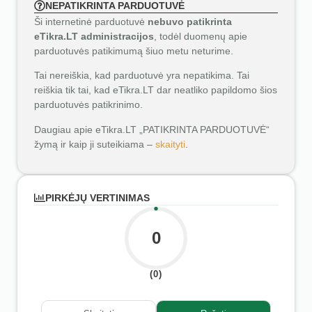
NEPATIKRINTA PARDUOTUVĖ
Ši internetinė parduotuvė
nebuvo patikrinta
eTikra.LT administracijos
, todėl duomenų apie
parduotuvės patikimumą šiuo metu neturime.
Tai nereiškia, kad parduotuvė yra nepatikima. Tai
reiškia tik tai, kad eTikra.LT dar neatliko papildomo šios
parduotuvės patikrinimo.
Daugiau apie eTikra.LT „PATIKRINTA PARDUOTUVĖ“
žymą ir kaip ji suteikiama –
skaityti
.
PIRKĖJŲ VERTINIMAS
0
(0)