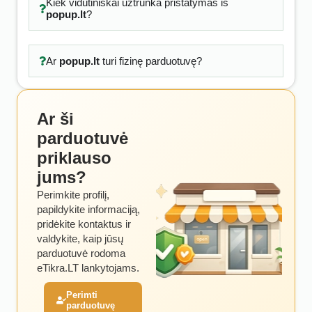
Kiek vidutiniškai užtrunka pristatymas iš
popup.lt
?
Ar
popup.lt
turi fizinę parduotuvę?
Ar ši
parduotuvė
priklauso
jums?
Perimkite profilį,
papildykite informaciją,
pridėkite kontaktus ir
valdykite, kaip jūsų
parduotuvė rodoma
eTikra.LT lankytojams.
Perimti
parduotuvę