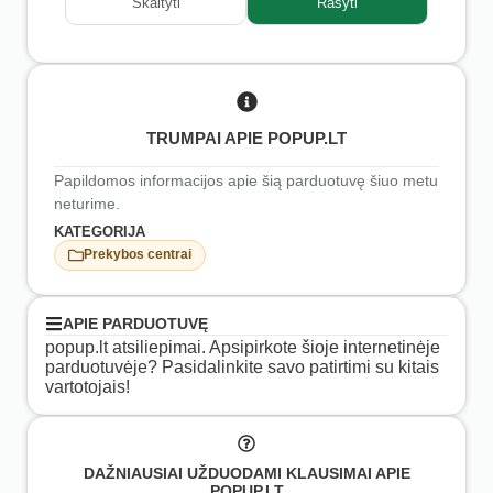
Skaityti
Rašyti
TRUMPAI APIE POPUP.LT
Papildomos informacijos apie šią parduotuvę šiuo metu
neturime.
KATEGORIJA
Prekybos centrai
APIE PARDUOTUVĘ
popup.lt atsiliepimai. Apsipirkote šioje internetinėje
parduotuvėje? Pasidalinkite savo patirtimi su kitais
vartotojais!
DAŽNIAUSIAI UŽDUODAMI KLAUSIMAI APIE
POPUP.LT