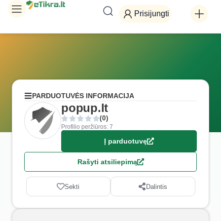
Prisijungti
PARDUOTUVĖS INFORMACIJA
popup.lt
(0)
Profilio peržiūros: 7
Į parduotuvę
Rašyti atsiliepimą
Sekti
Dalintis