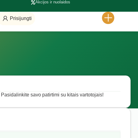
Akcijos ir nuolaidos
Prisijungti
Pasidalinkite savo patirtimi su kitais vartotojais!