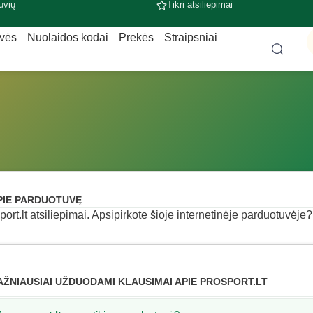
uvių
Tikri atsiliepimai
uvės
Nuolaidos kodai
Prekės
Straipsniai
PIE PARDUOTUVĘ
port.lt atsiliepimai. Apsipirkote šioje internetinėje parduotuvėje? 
AŽNIAUSIAI UŽDUODAMI KLAUSIMAI APIE PROSPORT.LT