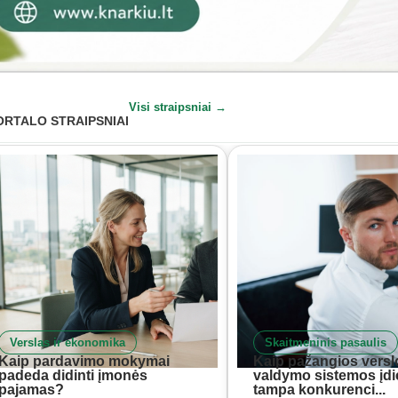
Visi straipsniai →
ORTALO STRAIPSNIAI
Verslas ir ekonomika
Skaitmeninis pasaulis
Kaip pardavimo mokymai
Kaip pažangios versl
padeda didinti įmonės
valdymo sistemos įd
pajamas?
tampa konkurenci...