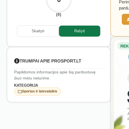
Perim
pardu
(0)
Skaityti
Rašyti
REK
TRUMPAI APIE PROSPORT.LT
Papildomos informacijos apie šią parduotuvę
šiuo metu neturime.
KATEGORIJA
Sportas ir laisvalaikis