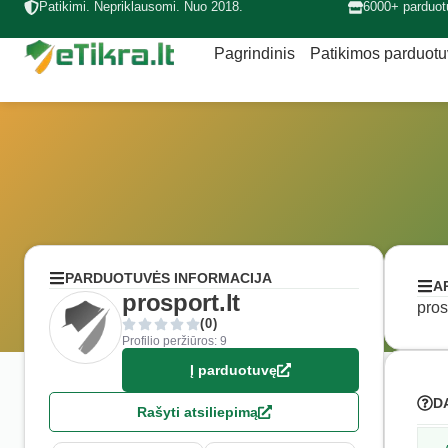
Patikimi. Nepriklausomi. Nuo 2018.
6000+ parduot
Pagrindinis
Patikimos parduot
PARDUOTUVĖS INFORMACIJA
A
prosport.lt
pros
(0)
Profilio peržiūros: 9
Į parduotuvę
D
Rašyti atsiliepimą