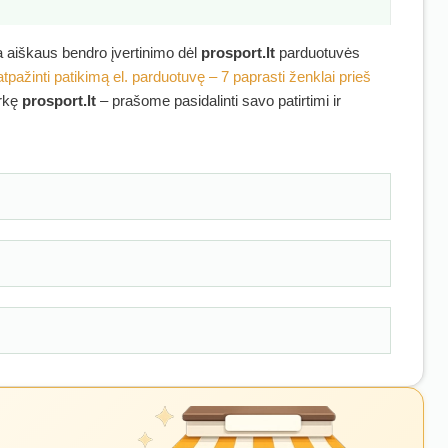
ra aiškaus bendro įvertinimo dėl
prosport.lt
parduotuvės
atpažinti patikimą el. parduotuvę – 7 paprasti ženklai prieš
irkę
prosport.lt
– prašome pasidalinti savo patirtimi ir