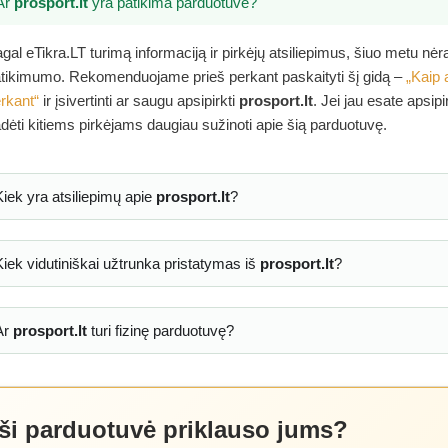
Ar
prosport.lt
yra patikima parduotuvė?
gal eTikra.LT turimą informaciją ir pirkėjų atsiliepimus, šiuo metu nė
tikimumo. Rekomenduojame prieš perkant paskaityti šį gidą –
„Kaip 
rkant“
ir įsivertinti ar saugu apsipirkti
prosport.lt
. Jei jau esate apsip
dėti kitiems pirkėjams daugiau sužinoti apie šią parduotuvę.
Kiek yra atsiliepimų apie
prosport.lt
?
Kiek vidutiniškai užtrunka pristatymas iš
prosport.lt
?
Ar
prosport.lt
turi fizinę parduotuvę?
 ši parduotuvė priklauso jums?