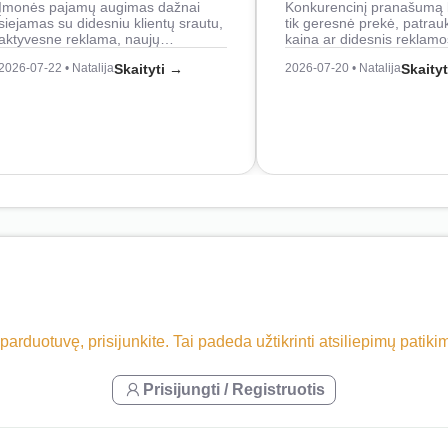
Įmonės pajamų augimas dažnai
Konkurencinį pranašumą 
siejamas su didesniu klientų srautu,
tik geresnė prekė, patrau
aktyvesne reklama, naujų…
kaina ar didesnis reklam
2026-07-22 • Natalija
Skaityti →
2026-07-20 • Natalija
Skaity
 parduotuvę, prisijunkite. Tai padeda užtikrinti atsiliepimų patik
Prisijungti / Registruotis