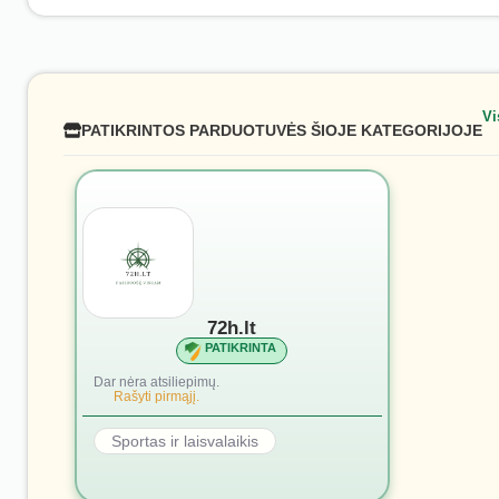
Vi
PATIKRINTOS PARDUOTUVĖS ŠIOJE KATEGORIJOJE
72h.lt
PATIKRINTA
Dar nėra atsiliepimų.
Rašyti pirmąjį.
Sportas ir laisvalaikis