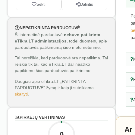
Sekti
Dalintis
Pa
pa
NEPATIKRINTA PARDUOTUVĖ
pe
Ši internetinė parduotuvė
nebuvo patikrinta
pa
eTikra.LT administracijos
, todėl duomenų apie
parduotuvės patikimumą šiuo metu neturime.
Tai nereiškia, kad parduotuvė yra nepatikima. Tai
reiškia tik tai, kad eTikra.LT dar neatliko
papildomo šios parduotuvės patikrinimo.
Daugiau apie eTikra.LT „PATIKRINTA
PARDUOTUVĖ“ žymą ir kaip ji suteikiama –
skaityti
.
PIRKĖJŲ VERTINIMAS
Ar
0