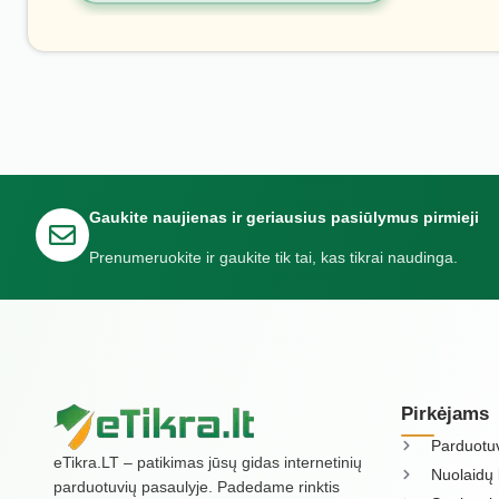
Gaukite naujienas ir geriausius pasiūlymus pirmieji
Prenumeruokite ir gaukite tik tai, kas tikrai naudinga.
Pirkėjams
Parduotu
eTikra.LT – patikimas jūsų gidas internetinių
Nuolaidų 
parduotuvių pasaulyje. Padedame rinktis