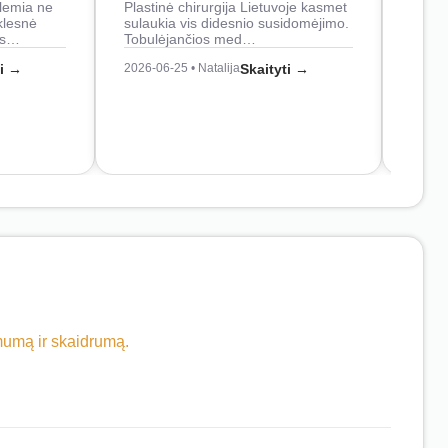
lemia ne
Plastinė chirurgija Lietuvoje kasmet
naudo
klesnė
sulaukia vis didesnio susidomėjimo.
Juos
os…
Tobulėjančios med…
2026-0
ti →
2026-06-25 • Natalija
Skaityti →
imumą ir skaidrumą.