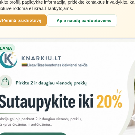
kite profilį, papildykite informaciją, pridėkite kontaktus ir valdykite, ka
otuvė rodoma eTikra.LT lankytojams.
Perimti parduotuvę
Apie naudą parduotuvėms
LAMA