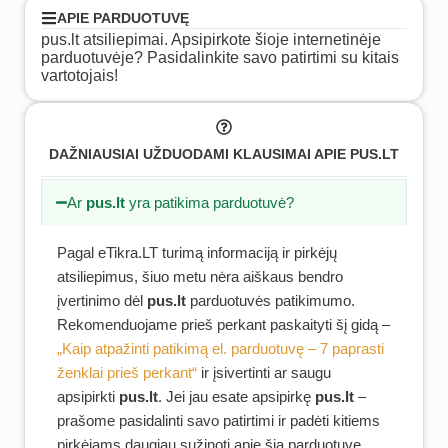
APIE PARDUOTUVĘ
pus.lt atsiliepimai. Apsipirkote šioje internetinėje
parduotuvėje? Pasidalinkite savo patirtimi su kitais
vartotojais!
DAŽNIAUSIAI UŽDUODAMI KLAUSIMAI APIE PUS.LT
Ar
pus.lt
yra patikima parduotuvė?
Pagal eTikra.LT turimą informaciją ir pirkėjų
atsiliepimus, šiuo metu nėra aiškaus bendro
įvertinimo dėl
pus.lt
parduotuvės patikimumo.
Rekomenduojame prieš perkant paskaityti šį gidą –
„Kaip atpažinti patikimą el. parduotuvę – 7 paprasti
ženklai prieš perkant“
ir įsivertinti ar saugu
apsipirkti
pus.lt
. Jei jau esate apsipirkę
pus.lt
–
prašome pasidalinti savo patirtimi ir padėti kitiems
pirkėjams daugiau sužinoti apie šią parduotuvę.