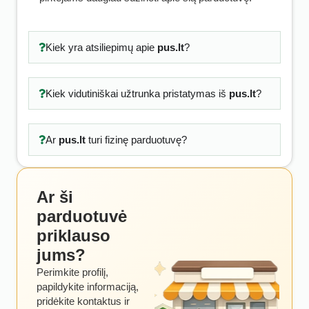
Kiek yra atsiliepimų apie
pus.lt
?
Kiek vidutiniškai užtrunka pristatymas iš
pus.lt
?
Ar
pus.lt
turi fizinę parduotuvę?
Ar ši
parduotuvė
priklauso
jums?
Perimkite profilį,
papildykite informaciją,
pridėkite kontaktus ir