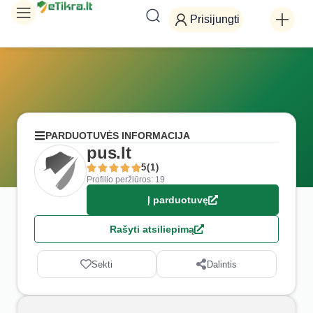
Prisijungti
PARDUOTUVĖS INFORMACIJA
pus.lt
5(1)
Profilio peržiūros: 19
Į parduotuvę
Rašyti atsiliepimą
Sekti
Dalintis