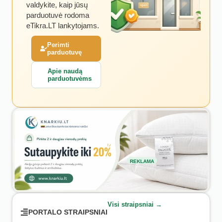
valdykite, kaip jūsų
parduotuvė rodoma
eTikra.LT lankytojams.
Perimti
parduotuvę
Apie naudą
parduotuvėms
REKLAMA
Visi straipsniai →
PORTALO STRAIPSNIAI