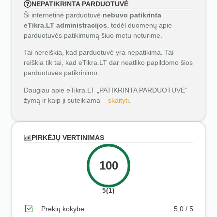
NEPATIKRINTA PARDUOTUVĖ
Ši internetinė parduotuvė
nebuvo patikrinta
eTikra.LT administracijos
, todėl duomenų apie
parduotuvės patikimumą šiuo metu neturime.
Tai nereiškia, kad parduotuvė yra nepatikima. Tai
reiškia tik tai, kad eTikra.LT dar neatliko papildomo šios
parduotuvės patikrinimo.
Daugiau apie eTikra.LT „PATIKRINTA PARDUOTUVĖ“
žymą ir kaip ji suteikiama –
skaityti
.
PIRKĖJŲ VERTINIMAS
100
5(1)
Prekių kokybė
5,0 / 5