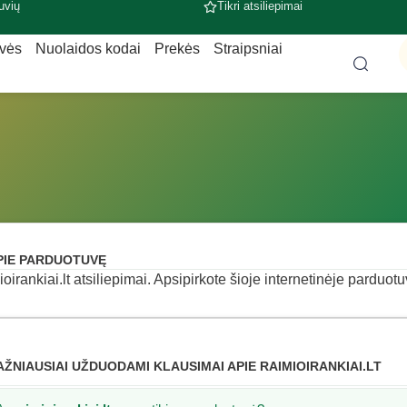
uvių
Tikri atsiliepimai
uvės
Nuolaidos kodai
Prekės
Straipsniai
PIE PARDUOTUVĘ
ioirankiai.lt atsiliepimai. Apsipirkote šioje internetinėje parduotu
AŽNIAUSIAI UŽDUODAMI KLAUSIMAI APIE RAIMIOIRANKIAI.LT