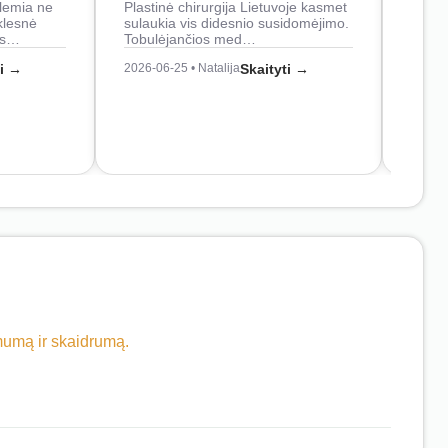
lemia ne
Plastinė chirurgija Lietuvoje kasmet
naudo
klesnė
sulaukia vis didesnio susidomėjimo.
Juos
os…
Tobulėjančios med…
2026-0
ti →
2026-06-25 • Natalija
Skaityti →
imumą ir skaidrumą.