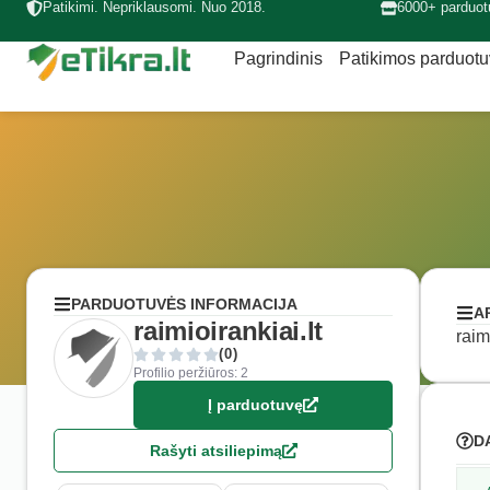
Patikimi. Nepriklausomi. Nuo 2018.
6000+ parduot
Pagrindinis
Patikimos parduot
PARDUOTUVĖS INFORMACIJA
A
raimioirankiai.lt
raim
(0)
Profilio peržiūros: 2
Į parduotuvę
D
Rašyti atsiliepimą