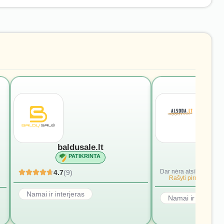
baldusale.lt
alsod
PATIKRINTA
PATI
Dar nėra atsiliepimų.
4.7
(9)
Rašyti pirmąjį.
Namai ir interjeras
Namai ir interjera