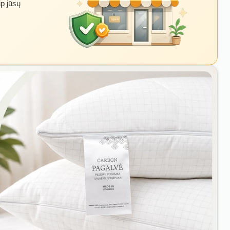
ip jūsų