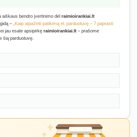
ra aiškaus bendro įvertinimo dėl
raimioirankiai.lt
 gidą –
„Kaip atpažinti patikimą el. parduotuvę – 7 paprasti
Jei jau esate apsipirkę
raimioirankiai.lt
– prašome
ie šią parduotuvę.