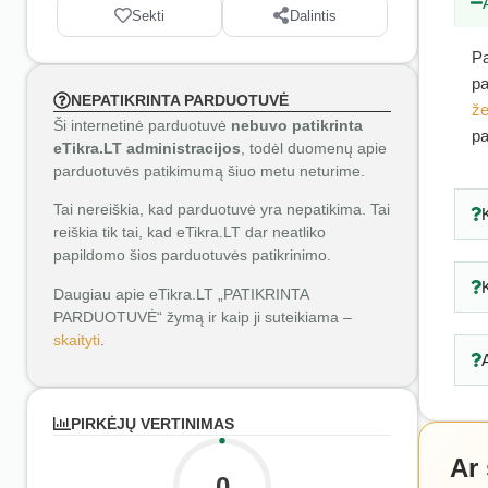
Sekti
Dalintis
Pa
pa
NEPATIKRINTA PARDUOTUVĖ
že
Ši internetinė parduotuvė
nebuvo patikrinta
pa
eTikra.LT administracijos
, todėl duomenų apie
parduotuvės patikimumą šiuo metu neturime.
Tai nereiškia, kad parduotuvė yra nepatikima. Tai
reiškia tik tai, kad eTikra.LT dar neatliko
papildomo šios parduotuvės patikrinimo.
Daugiau apie eTikra.LT „PATIKRINTA
PARDUOTUVĖ“ žymą ir kaip ji suteikiama –
skaityti
.
PIRKĖJŲ VERTINIMAS
Ar
0