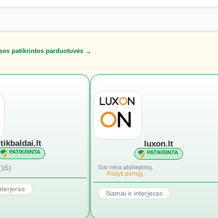
sos patikrintos parduotuvės →
tikbaldai.lt
luxon.lt
PATIKRINTA
PATIKRINTA
(15)
Dar nėra atsiliepimų.
Rašyti pirmąjį.
nterjeras
Namai ir interjeras