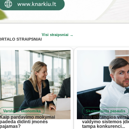
Visi straipsniai →
ORTALO STRAIPSNIAI
Verslas ir ekonomika
Skaitmeninis pasaulis
Kaip pardavimo mokymai
Kaip pažangios versl
padeda didinti įmonės
valdymo sistemos įd
pajamas?
tampa konkurenci...