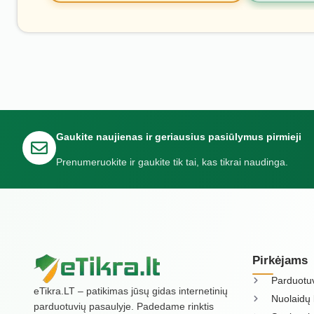
Gaukite naujienas ir geriausius pasiūlymus pirmieji
Prenumeruokite ir gaukite tik tai, kas tikrai naudinga.
Pirkėjams
Parduotu
eTikra.LT – patikimas jūsų gidas internetinių
Nuolaidų 
parduotuvių pasaulyje. Padedame rinktis