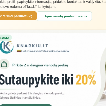
kite profilį, papildykite informaciją, pridėkite kontaktus ir valdykite, ka
otuvė rodoma eTikra.LT lankytojams.
Perimti parduotuvę
Apie naudą parduotuvėms
LAMA