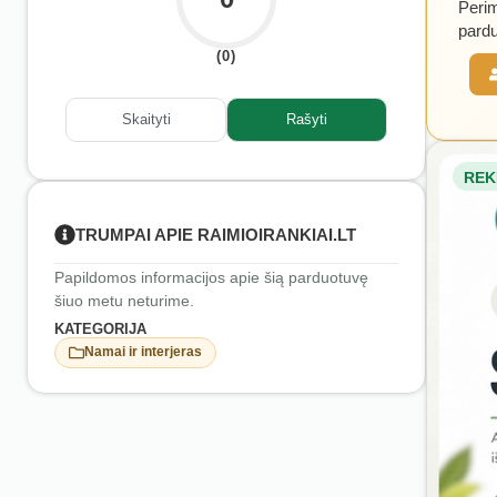
Perim
pardu
(0)
Skaityti
Rašyti
REK
TRUMPAI APIE RAIMIOIRANKIAI.LT
Papildomos informacijos apie šią parduotuvę
šiuo metu neturime.
KATEGORIJA
Namai ir interjeras