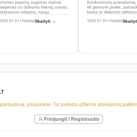
Įmonės pajamų augimas dažnai
Konkurencinį pranašumą 
siejamas su didesniu klientų srautu,
tik geresnė prekė, patrau
aktyvesne reklama, naujų…
kaina ar didesnis reklam
2026-07-22 • Natalija
Skaityti →
2026-07-20 • Natalija
Skaity
LT
 parduotuvę, prisijunkite. Tai padeda užtikrinti atsiliepimų patik
Prisijungti / Registruotis