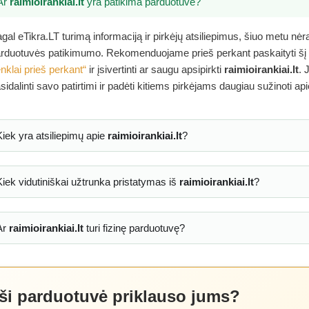
Ar
raimioirankiai.lt
yra patikima parduotuvė?
gal eTikra.LT turimą informaciją ir pirkėjų atsiliepimus, šiuo metu nė
rduotuvės patikimumo. Rekomenduojame prieš perkant paskaityti šį
nklai prieš perkant“
ir įsivertinti ar saugu apsipirkti
raimioirankiai.lt
. 
sidalinti savo patirtimi ir padėti kitiems pirkėjams daugiau sužinoti ap
Kiek yra atsiliepimų apie
raimioirankiai.lt
?
Kiek vidutiniškai užtrunka pristatymas iš
raimioirankiai.lt
?
Ar
raimioirankiai.lt
turi fizinę parduotuvę?
 ši parduotuvė priklauso jums?