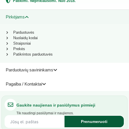
Patikimi. Nepriklausomi. Nuo 2018.
Pirkėjams
Parduotuvės
Nuolaidų kodai
Straipsniai
Prekės
Patikrintos parduotuvės
Parduotuvių savininkams
Pagalba / Kontaktai
Gaukite naujienas ir pasiūlymus pirmieji
Tik naudingi pasiūlymai ir naujienos.
Prenumeruoti