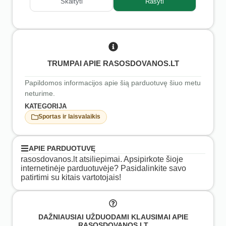
Skaityti
Rašyti
TRUMPAI APIE RASOSDOVANOS.LT
Papildomos informacijos apie šią parduotuvę šiuo metu
neturime.
KATEGORIJA
Sportas ir laisvalaikis
APIE PARDUOTUVĘ
rasosdovanos.lt atsiliepimai. Apsipirkote šioje
internetinėje parduotuvėje? Pasidalinkite savo
patirtimi su kitais vartotojais!
DAŽNIAUSIAI UŽDUODAMI KLAUSIMAI APIE
RASOSDOVANOS.LT