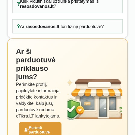
Kiek vidutiniškai užtrunka pristatymas iš
rasosdovanos.lt
?
Ar
rasosdovanos.lt
turi fizinę parduotuvę?
Ar ši
parduotuvė
priklauso
jums?
Perimkite profilį,
papildykite informaciją,
pridėkite kontaktus ir
valdykite, kaip jūsų
parduotuvė rodoma
eTikra.LT lankytojams.
Perimti
parduotuvę