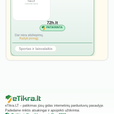
72h.lt
PATIKRINTA
Dar nėra atsiliepimų.
Rašyti pirmąjį.
Sportas ir laisvalaikis
eTikra.LT – patikimas jūsų gidas internetinių parduotuvių pasaulyje.
Padedame rinktis atsakingai ir apsipirkti užtikrintai.