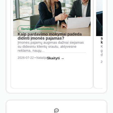
Verslas ir ekonomika
Skait
Kaip pardavimo mokymai padeda
Kaip 
didinti įmonės pajamas?
siste
konkur
Įmonės pajamų augimas dažnai siejamas
su didesniu klientų srautu, aktyvesne
Konkure
reklama, naujų…
geresnė
didesn
2026-07-22 • Natalija
Skaityti →
2026-07-