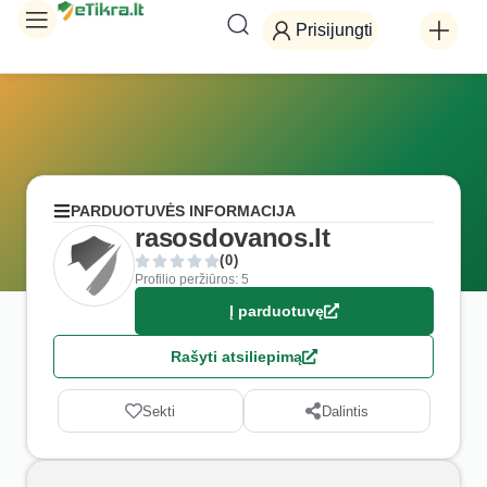
Prisijungti
PARDUOTUVĖS INFORMACIJA
rasosdovanos.lt
(0)
Profilio peržiūros: 5
Į parduotuvę
Rašyti atsiliepimą
Sekti
Dalintis