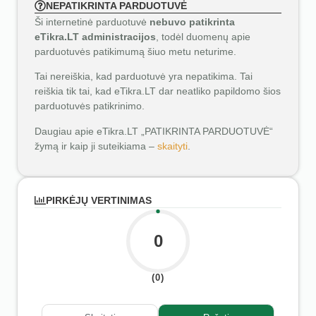
NEPATIKRINTA PARDUOTUVĖ
Ši internetinė parduotuvė
nebuvo patikrinta
eTikra.LT administracijos
, todėl duomenų apie
parduotuvės patikimumą šiuo metu neturime.
Tai nereiškia, kad parduotuvė yra nepatikima. Tai
reiškia tik tai, kad eTikra.LT dar neatliko papildomo šios
parduotuvės patikrinimo.
Daugiau apie eTikra.LT „PATIKRINTA PARDUOTUVĖ“
žymą ir kaip ji suteikiama –
skaityti
.
PIRKĖJŲ VERTINIMAS
0
(0)