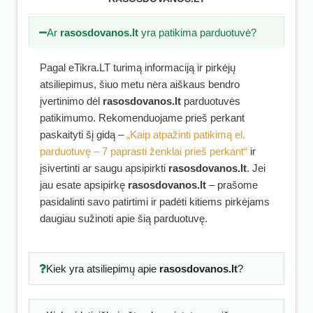
Ar
rasosdovanos.lt
yra patikima parduotuvė?
Pagal eTikra.LT turimą informaciją ir pirkėjų
atsiliepimus, šiuo metu nėra aiškaus bendro
įvertinimo dėl
rasosdovanos.lt
parduotuvės
patikimumo. Rekomenduojame prieš perkant
paskaityti šį gidą –
„Kaip atpažinti patikimą el.
parduotuvę – 7 paprasti ženklai prieš perkant“
ir
įsivertinti ar saugu apsipirkti
rasosdovanos.lt
. Jei
jau esate apsipirkę
rasosdovanos.lt
– prašome
pasidalinti savo patirtimi ir padėti kitiems pirkėjams
daugiau sužinoti apie šią parduotuvę.
Kiek yra atsiliepimų apie
rasosdovanos.lt
?