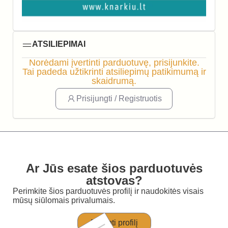
ATSILIEPIMAI
Norėdami įvertinti parduotuvę, prisijunkite.
Tai padeda užtikrinti atsiliepimų patikimumą ir
skaidrumą.
Prisijungti / Registruotis
Ar Jūs esate šios parduotuvės
atstovas?
Perimkite šios parduotuvės profilį ir naudokitės visais
mūsų siūlomais privalumais.
Perimti profilį