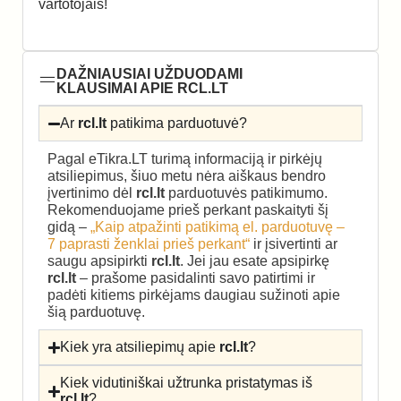
vartotojais!
DAŽNIAUSIAI UŽDUODAMI
KLAUSIMAI APIE RCL.LT
Ar
rcl.lt
patikima parduotuvė?
Pagal eTikra.LT turimą informaciją ir pirkėjų
atsiliepimus, šiuo metu nėra aiškaus bendro
įvertinimo dėl
rcl.lt
parduotuvės patikimumo.
Rekomenduojame prieš perkant paskaityti šį
gidą –
„Kaip atpažinti patikimą el. parduotuvę –
7 paprasti ženklai prieš perkant“
ir įsivertinti ar
saugu apsipirkti
rcl.lt
. Jei jau esate apsipirkę
rcl.lt
– prašome pasidalinti savo patirtimi ir
padėti kitiems pirkėjams daugiau sužinoti apie
šią parduotuvę.
Kiek yra atsiliepimų apie
rcl.lt
?
Kiek vidutiniškai užtrunka pristatymas iš
rcl.lt
?