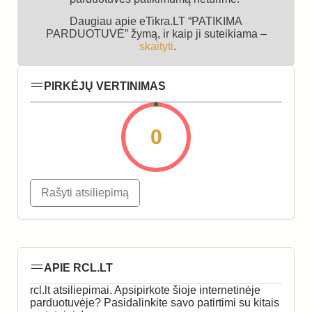
Daugiau apie eTikra.LT “PATIKIMA
PARDUOTUVĖ” žymą, ir kaip ji suteikiama –
skaityti
.
PIRKĖJŲ VERTINIMAS
0
Rašyti atsiliepimą
APIE RCL.LT
rcl.lt atsiliepimai. Apsipirkote šioje internetinėje
parduotuvėje? Pasidalinkite savo patirtimi su kitais