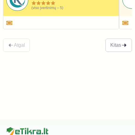
(viso įvertinimų – 5)
Namai ir interjeras
Atgal
Kitas