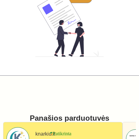
Panašios parduotuvės
knarkiu.lt