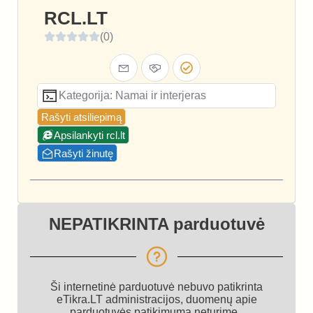
RCL.LT
(0)
Kategorija: Namai ir interjeras
Rašyti atsiliepimą
Apsilankyti rcl.lt
Rašyti žinutę
NEPATIKRINTA parduotuvė
Ši internetinė parduotuvė nebuvo patikrinta
eTikra.LT administracijos, duomenų apie
parduotuvės patikimumą neturime.