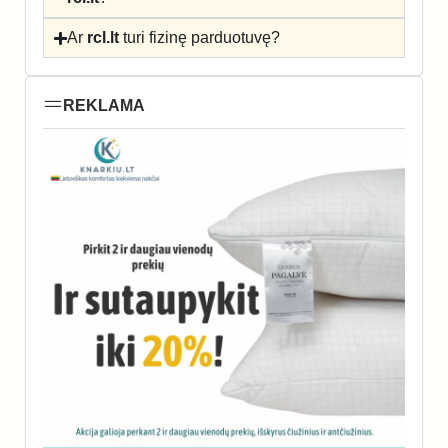
Ar
rcl.lt
turi fizinę parduotuvę?
REKLAMA