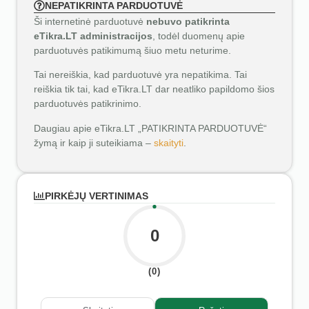
NEPATIKRINTA PARDUOTUVĖ
Ši internetinė parduotuvė
nebuvo patikrinta
eTikra.LT administracijos
, todėl duomenų apie
parduotuvės patikimumą šiuo metu neturime.
Tai nereiškia, kad parduotuvė yra nepatikima. Tai
reiškia tik tai, kad eTikra.LT dar neatliko papildomo šios
parduotuvės patikrinimo.
Daugiau apie eTikra.LT „PATIKRINTA PARDUOTUVĖ“
žymą ir kaip ji suteikiama –
skaityti
.
PIRKĖJŲ VERTINIMAS
0
(0)