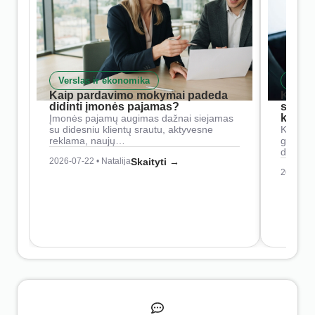
Verslas ir ekonomika
Skait
Kaip pardavimo mokymai padeda
Kaip 
didinti įmonės pajamas?
siste
konkur
Įmonės pajamų augimas dažnai siejamas
su didesniu klientų srautu, aktyvesne
Konkure
reklama, naujų…
geresnė
didesn
2026-07-22 • Natalija
Skaityti →
2026-07-