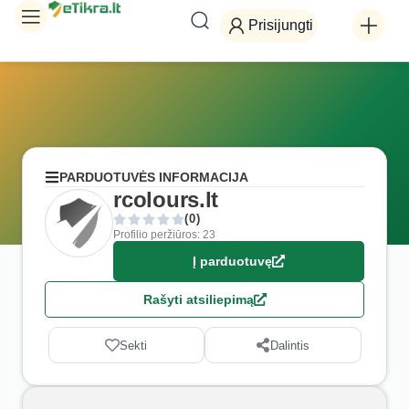
Prisijungti
PARDUOTUVĖS INFORMACIJA
rcolours.lt
(0)
Profilio peržiūros: 23
Į parduotuvę
Rašyti atsiliepimą
Sekti
Dalintis