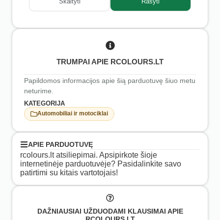
Skaityti
Rašyti
TRUMPAI APIE RCOLOURS.LT
Papildomos informacijos apie šią parduotuvę šiuo metu
neturime.
KATEGORIJA
Automobiliai ir motociklai
APIE PARDUOTUVĘ
rcolours.lt atsiliepimai. Apsipirkote šioje
internetinėje parduotuvėje? Pasidalinkite savo
patirtimi su kitais vartotojais!
DAŽNIAUSIAI UŽDUODAMI KLAUSIMAI APIE
RCOLOURS.LT