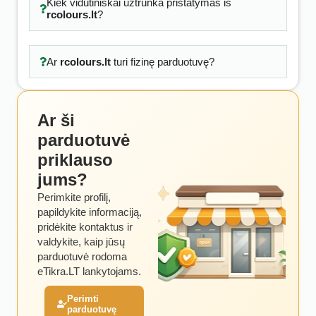
Kiek vidutiniškai užtrunka pristatymas iš
rcolours.lt
?
Ar
rcolours.lt
turi fizinę parduotuvę?
Ar ši
parduotuvė
priklauso
jums?
Perimkite profilį,
papildykite informaciją,
pridėkite kontaktus ir
valdykite, kaip jūsų
parduotuvė rodoma
eTikra.LT lankytojams.
Perimti
parduotuvę