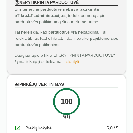
NEPATIKRINTA PARDUOTUVĖ
Ši internetinė parduotuvė
nebuvo patikrinta
eTikra.LT administracijos
, todėl duomenų apie
parduotuvės patikimumą šiuo metu neturime.
Tai nereiškia, kad parduotuvė yra nepatikima. Tai
reiškia tik tai, kad eTikra.LT dar neatliko papildomo šios
parduotuvės patikrinimo.
Daugiau apie eTikra.LT „PATIKRINTA PARDUOTUVĖ“
žymą ir kaip ji suteikiama –
skaityti
.
PIRKĖJŲ VERTINIMAS
100
5(1)
Prekių kokybė
5,0 / 5