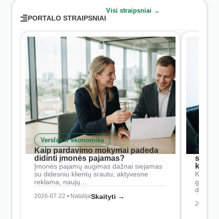
Visi straipsniai →
PORTALO STRAIPSNIAI
Verslas ir ekonomika
Skait
Kaip pardavimo mokymai padeda
Kaip 
didinti įmonės pajamas?
siste
konkur
Įmonės pajamų augimas dažnai siejamas
su didesniu klientų srautu, aktyvesne
Konkure
reklama, naujų…
geresnė
didesn
2026-07-22 • Natalija
Skaityti →
2026-07-