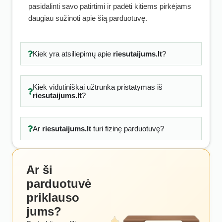
pasidalinti savo patirtimi ir padėti kitiems pirkėjams
daugiau sužinoti apie šią parduotuvę.
Kiek yra atsiliepimų apie
riesutaijums.lt
?
Kiek vidutiniškai užtrunka pristatymas iš
riesutaijums.lt
?
Ar
riesutaijums.lt
turi fizinę parduotuvę?
Ar ši
parduotuvė
priklauso
jums?