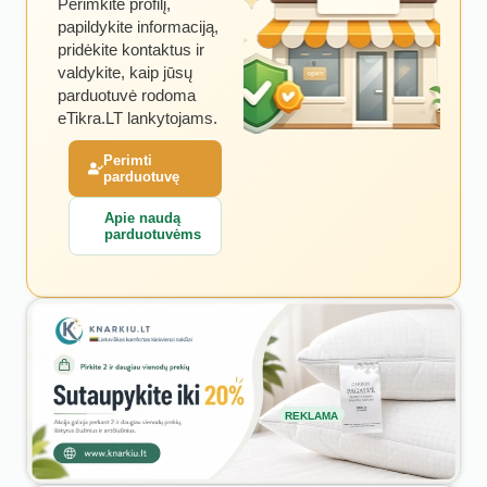
Perimkite profilį,
papildykite informaciją,
pridėkite kontaktus ir
valdykite, kaip jūsų
parduotuvė rodoma
eTikra.LT lankytojams.
Perimti
parduotuvę
Apie naudą
parduotuvėms
REKLAMA