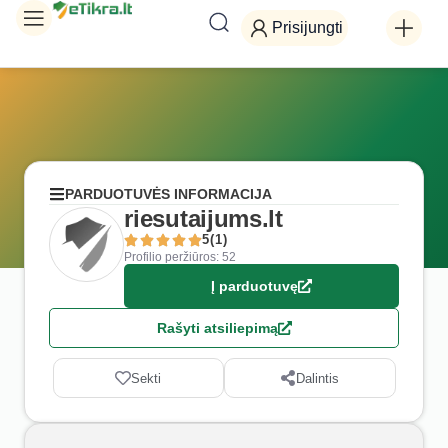
Prisijungti
PARDUOTUVĖS INFORMACIJA
riesutaijums.lt
5(1)
Profilio peržiūros: 52
Į parduotuvę
Rašyti atsiliepimą
Sekti
Dalintis