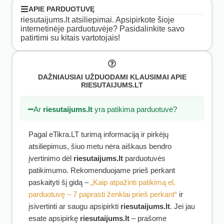
APIE PARDUOTUVĘ
riesutaijums.lt atsiliepimai. Apsipirkote šioje
internetinėje parduotuvėje? Pasidalinkite savo
patirtimi su kitais vartotojais!
DAŽNIAUSIAI UŽDUODAMI KLAUSIMAI APIE
RIESUTAIJUMS.LT
Ar
riesutaijums.lt
yra patikima parduotuvė?
Pagal eTikra.LT turimą informaciją ir pirkėjų
atsiliepimus, šiuo metu nėra aiškaus bendro
įvertinimo dėl
riesutaijums.lt
parduotuvės
patikimumo. Rekomenduojame prieš perkant
paskaityti šį gidą –
„Kaip atpažinti patikimą el.
parduotuvę – 7 paprasti ženklai prieš perkant“
ir
įsivertinti ar saugu apsipirkti
riesutaijums.lt
. Jei jau
esate apsipirkę
riesutaijums.lt
– prašome