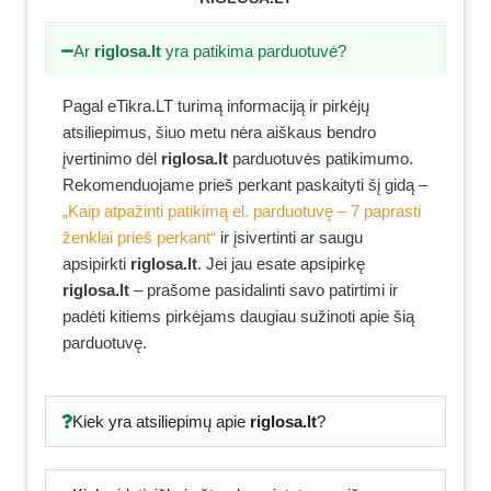
Ar
riglosa.lt
yra patikima parduotuvė?
Pagal eTikra.LT turimą informaciją ir pirkėjų
atsiliepimus, šiuo metu nėra aiškaus bendro
įvertinimo dėl
riglosa.lt
parduotuvės patikimumo.
Rekomenduojame prieš perkant paskaityti šį gidą –
„Kaip atpažinti patikimą el. parduotuvę – 7 paprasti
ženklai prieš perkant“
ir įsivertinti ar saugu
apsipirkti
riglosa.lt
. Jei jau esate apsipirkę
riglosa.lt
– prašome pasidalinti savo patirtimi ir
padėti kitiems pirkėjams daugiau sužinoti apie šią
parduotuvę.
Kiek yra atsiliepimų apie
riglosa.lt
?