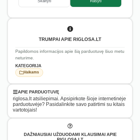
Skaityti
Rašyti
TRUMPAI APIE RIGLOSA.LT
Papildomos informacijos apie šią parduotuvę šiuo metu
neturime.
KATEGORIJA
Vaikams
APIE PARDUOTUVĘ
riglosa.lt atsiliepimai. Apsipirkote šioje internetinėje
parduotuvėje? Pasidalinkite savo patirtimi su kitais
vartotojais!
DAŽNIAUSIAI UŽDUODAMI KLAUSIMAI APIE
RIGLOSA.LT