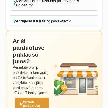
Kiek vidutiniškai užtrunka pristatymas iš
riglosa.lt
?
Ar
riglosa.lt
turi fizinę parduotuvę?
Ar ši
parduotuvė
priklauso
jums?
Perimkite profilį,
papildykite informaciją,
pridėkite kontaktus ir
valdykite, kaip jūsų
parduotuvė rodoma
eTikra.LT lankytojams.
Perimti
parduotuvę