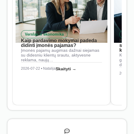
Verslas ir ekonomika
Skait
Kaip pardavimo mokymai padeda
Kaip 
didinti įmonės pajamas?
siste
konkur
Įmonės pajamų augimas dažnai siejamas
su didesniu klientų srautu, aktyvesne
Konkure
reklama, naujų…
geresnė
didesn
2026-07-22 • Natalija
Skaityti →
2026-07-