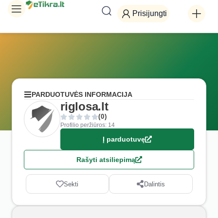
Prisijungti
PARDUOTUVĖS INFORMACIJA
riglosa.lt
(0)
Profilio peržiūros: 14
Į parduotuvę
Rašyti atsiliepimą
Sekti
Dalintis