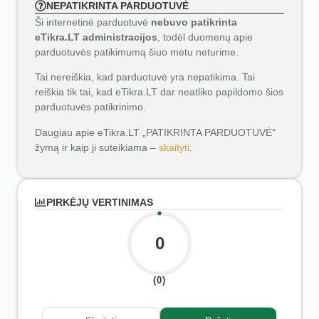
NEPATIKRINTA PARDUOTUVĖ
Ši internetinė parduotuvė
nebuvo patikrinta
eTikra.LT administracijos
, todėl duomenų apie
parduotuvės patikimumą šiuo metu neturime.
Tai nereiškia, kad parduotuvė yra nepatikima. Tai
reiškia tik tai, kad eTikra.LT dar neatliko papildomo šios
parduotuvės patikrinimo.
Daugiau apie eTikra.LT „PATIKRINTA PARDUOTUVĖ“
žymą ir kaip ji suteikiama –
skaityti
.
PIRKĖJŲ VERTINIMAS
0
(0)