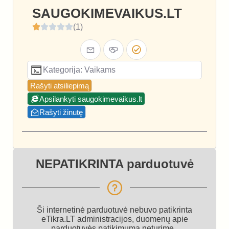
SAUGOKIMEVAIKUS.LT
(1)
Kategorija: Vaikams
Rašyti atsiliepimą
Apsilankyti saugokimevaikus.lt
Rašyti žinutę
NEPATIKRINTA parduotuvė
Ši internetinė parduotuvė nebuvo patikrinta
eTikra.LT administracijos, duomenų apie
parduotuvės patikimumą neturime.