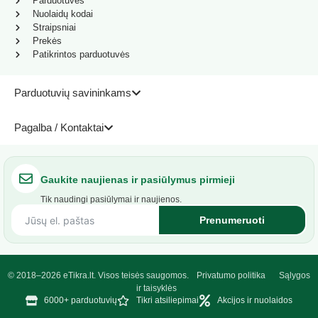
Parduotuvės
Nuolaidų kodai
Straipsniai
Prekės
Patikrintos parduotuvės
Parduotuvių savininkams
Pagalba / Kontaktai
Gaukite naujienas ir pasiūlymus pirmieji
Tik naudingi pasiūlymai ir naujienos.
Prenumeruoti
© 2018–2026 eTikra.lt. Visos teisės saugomos.
Privatumo politika
Sąlygos
ir taisyklės
6000+ parduotuvių
Tikri atsiliepimai
Akcijos ir nuolaidos