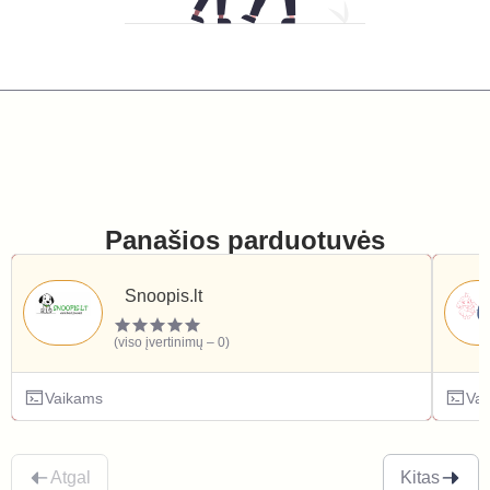
Panašios parduotuvės
Snoopis.lt
(viso įvertinimų – 0)
Vaikams
Va
Atgal
Kitas