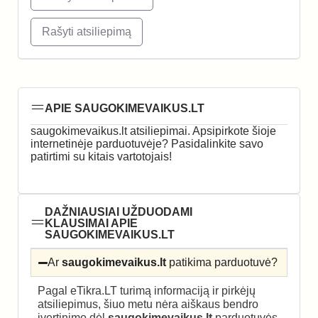
Rašyti atsiliepimą
APIE SAUGOKIMEVAIKUS.LT
saugokimevaikus.lt atsiliepimai. Apsipirkote šioje
internetinėje parduotuvėje? Pasidalinkite savo
patirtimi su kitais vartotojais!
DAŽNIAUSIAI UŽDUODAMI
KLAUSIMAI APIE
SAUGOKIMEVAIKUS.LT
Ar
saugokimevaikus.lt
patikima parduotuvė?
Pagal eTikra.LT turimą informaciją ir pirkėjų
atsiliepimus, šiuo metu nėra aiškaus bendro
įvertinimo dėl
saugokimevaikus.lt
parduotuvės