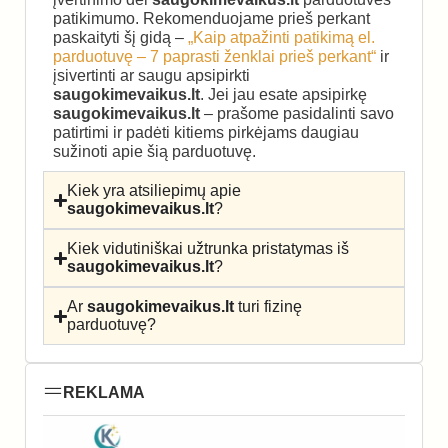
patikimumo. Rekomenduojame prieš perkant
paskaityti šį gidą –
„Kaip atpažinti patikimą el.
parduotuvę – 7 paprasti ženklai prieš perkant“
ir
įsivertinti ar saugu apsipirkti
saugokimevaikus.lt
. Jei jau esate apsipirkę
saugokimevaikus.lt
– prašome pasidalinti savo
patirtimi ir padėti kitiems pirkėjams daugiau
sužinoti apie šią parduotuvę.
Kiek yra atsiliepimų apie
saugokimevaikus.lt
?
Kiek vidutiniškai užtrunka pristatymas iš
saugokimevaikus.lt
?
Ar
saugokimevaikus.lt
turi fizinę
parduotuvę?
REKLAMA