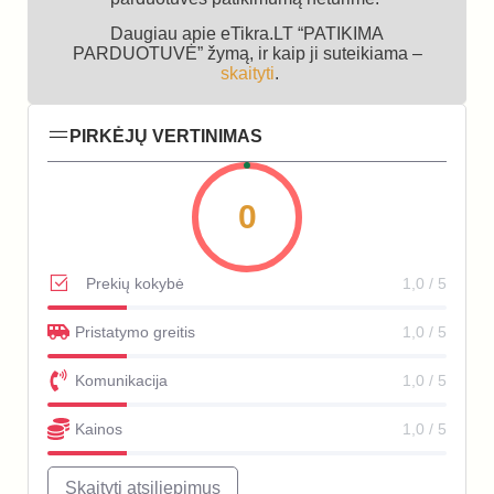
Daugiau apie eTikra.LT “PATIKIMA
PARDUOTUVĖ” žymą, ir kaip ji suteikiama –
skaityti
.
PIRKĖJŲ VERTINIMAS
0
Prekių kokybė
1,0 / 5
Pristatymo greitis
1,0 / 5
Komunikacija
1,0 / 5
Kainos
1,0 / 5
Skaityti atsiliepimus