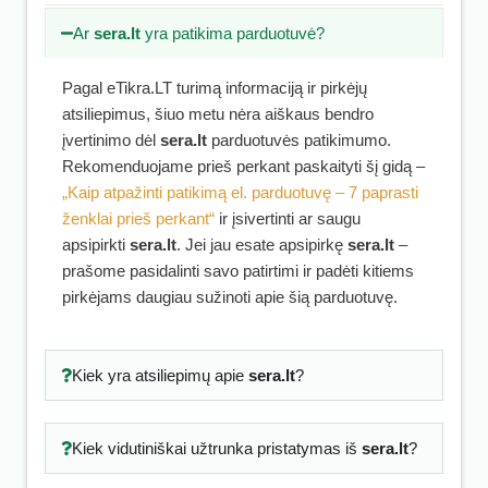
Ar
sera.lt
yra patikima parduotuvė?
Pagal eTikra.LT turimą informaciją ir pirkėjų
atsiliepimus, šiuo metu nėra aiškaus bendro
įvertinimo dėl
sera.lt
parduotuvės patikimumo.
Rekomenduojame prieš perkant paskaityti šį gidą –
„Kaip atpažinti patikimą el. parduotuvę – 7 paprasti
ženklai prieš perkant“
ir įsivertinti ar saugu
apsipirkti
sera.lt
. Jei jau esate apsipirkę
sera.lt
–
prašome pasidalinti savo patirtimi ir padėti kitiems
pirkėjams daugiau sužinoti apie šią parduotuvę.
Kiek yra atsiliepimų apie
sera.lt
?
Kiek vidutiniškai užtrunka pristatymas iš
sera.lt
?