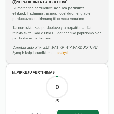
NEPATIKRINTA PARDUOTUVĖ
Ši internetinė parduotuvė
nebuvo patikrinta
eTikra.LT administracijos
, todėl duomenų apie
parduotuvės patikimumą šiuo metu neturime.
Tai nereiškia, kad parduotuvė yra nepatikima. Tai
reiškia tik tai, kad eTikra.LT dar neatliko papildomo šios
parduotuvės patikrinimo.
Daugiau apie eTikra.LT „PATIKRINTA PARDUOTUVĖ“
žymą ir kaip ji suteikiama –
skaityti
.
PIRKĖJŲ VERTINIMAS
0
(0)