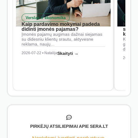
Verslas ir ekonomika
Skait
Kaip pardavimo mokymai padeda
Kaip 
didinti įmonės pajamas?
siste
konkur
Įmonės pajamų augimas dažnai siejamas
su didesniu klientų srautu, aktyvesne
Konkure
reklama, naujų…
geresnė
didesn
2026-07-22 • Natalija
Skaityti →
2026-07-
PIRKĖJŲ ATSILIEPIMAI APIE SERA.LT