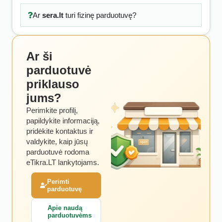
Ar
sera.lt
turi fizinę parduotuvę?
Ar ši
parduotuvė
priklauso
jums?
Perimkite profilį,
papildykite informaciją,
pridėkite kontaktus ir
valdykite, kaip jūsų
parduotuvė rodoma
eTikra.LT lankytojams.
Perimti
parduotuvę
Apie naudą
parduotuvėms