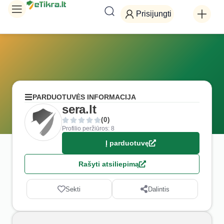
Prisijungti
PARDUOTUVĖS INFORMACIJA
sera.lt
(0)
Profilio peržiūros: 8
Į parduotuvę
Rašyti atsiliepimą
Sekti
Dalintis