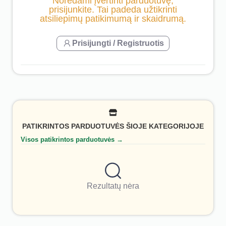
Norėdami įvertinti parduotuvę,
prisijunkite. Tai padeda užtikrinti
atsiliepimų patikimumą ir skaidrumą.
Prisijungti / Registruotis
PATIKRINTOS PARDUOTUVĖS ŠIOJE KATEGORIJOJE
Visos patikrintos parduotuvės →
Rezultatų nėra