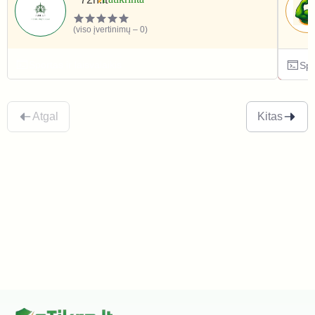
(viso įvertinimų – 0)
Sportas ir laisvalaikis
Spo
Atgal
Kitas