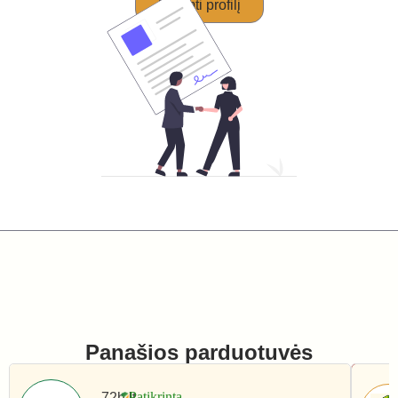
Perimti profilį
Panašios parduotuvės
72h.lt