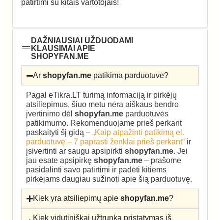
patirtimi su kitais vartotojais!
DAŽNIAUSIAI UŽDUODAMI
KLAUSIMAI APIE
SHOPYFAN.ME
Ar
shopyfan.me
patikima parduotuvė?
Pagal eTikra.LT turimą informaciją ir pirkėjų
atsiliepimus, šiuo metu nėra aiškaus bendro
įvertinimo dėl
shopyfan.me
parduotuvės
patikimumo. Rekomenduojame prieš perkant
paskaityti šį gidą –
„Kaip atpažinti patikimą el.
parduotuvę – 7 paprasti ženklai prieš perkant“
ir
įsivertinti ar saugu apsipirkti
shopyfan.me
. Jei
jau esate apsipirkę
shopyfan.me
– prašome
pasidalinti savo patirtimi ir padėti kitiems
pirkėjams daugiau sužinoti apie šią parduotuvę.
Kiek yra atsiliepimų apie
shopyfan.me
?
Kiek vidutiniškai užtrunka pristatymas iš