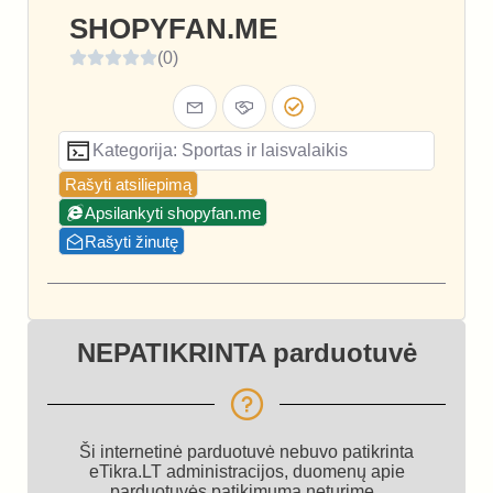
SHOPYFAN.ME
(0)
Kategorija: Sportas ir laisvalaikis
Rašyti atsiliepimą
Apsilankyti shopyfan.me
Rašyti žinutę
NEPATIKRINTA parduotuvė
Ši internetinė parduotuvė nebuvo patikrinta
eTikra.LT administracijos, duomenų apie
parduotuvės patikimumą neturime.