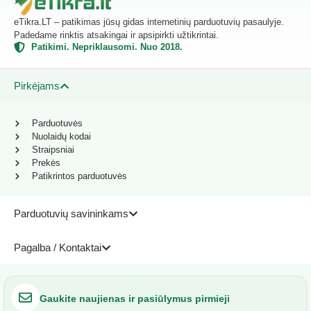
eTikra.LT – patikimas jūsų gidas internetinių parduotuvių pasaulyje.
Padedame rinktis atsakingai ir apsipirkti užtikrintai.
Patikimi. Nepriklausomi. Nuo 2018.
Pirkėjams
Parduotuvės
Nuolaidų kodai
Straipsniai
Prekės
Patikrintos parduotuvės
Parduotuvių savininkams
Pagalba / Kontaktai
Gaukite naujienas ir pasiūlymus pirmieji