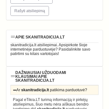
Rašyti atsiliepimą
APIE SKANITRADICIJA.LT
skanitradicija.lt atsiliepimai. Apsipirkote šioje
internetinėje parduotuvėje? Pasidalinkite savo
patirtimi su kitais vartotojais!
DAŽNIAUSIAI UŽDUODAMI
KLAUSIMAI APIE
SKANITRADICIJA.LT
Ar
skanitradicija.lt
patikima parduotuvė?
Pagal eTikra.LT turimą informaciją ir pirkėjų
atsiliepimus, šiuo metu nėra aiškaus bendro
įvertinimo dėl
skanitradicija.lt
parduotuvės