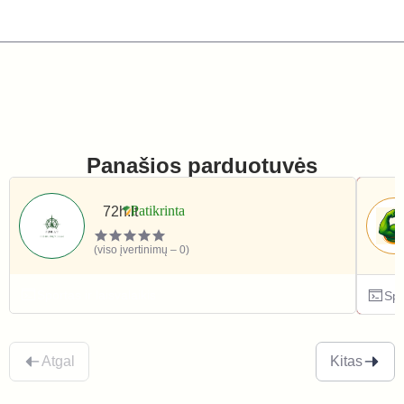
Panašios parduotuvės
72h.lt
(viso įvertinimų – 0)
Sportas ir laisvalaikis
Spo
Atgal
Kitas