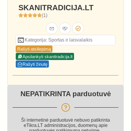
SKANITRADICIJA.LT
(1)
Kategorija: Sportas ir laisvalaikis
Rašyti atsiliepimą
Apsilankyti skanitradicija.lt
Rašyti žinutę
NEPATIKRINTA parduotuvė
Ši internetinė parduotuvė nebuvo patikrinta
eTikra.LT administracijos, duomenų apie
parduotuvės patikimumą neturime.