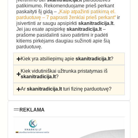
patikimumo. Rekomenduojame prieš perkant
paskaityti šį gidą –
„Kaip atpažinti patikimą el.
parduotuvę – 7 paprasti ženklai prieš perkant“
ir
įsivertinti ar saugu apsipirkti
skanitradicija.lt
.
Jei jau esate apsipirkę
skanitradicija.lt
–
prašome pasidalinti savo patirtimi ir padėti
kitiems pirkėjams daugiau sužinoti apie šią
parduotuvę.
Kiek yra atsiliepimų apie
skanitradicija.lt
?
Kiek vidutiniškai užtrunka pristatymas iš
skanitradicija.lt
?
Ar
skanitradicija.lt
turi fizinę parduotuvę?
REKLAMA