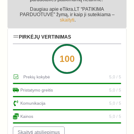
Daugiau apie eTikra.LT “PATIKIMA
PARDUOTUVĖ” žymą, ir kaip ji suteikiama –
skaityti
.
PIRKĖJŲ VERTINIMAS
100
Prekių kokybė
5,0 / 5
Pristatymo greitis
5,0 / 5
Komunikacija
5,0 / 5
Kainos
5,0 / 5
Skaityti atsiliepimus