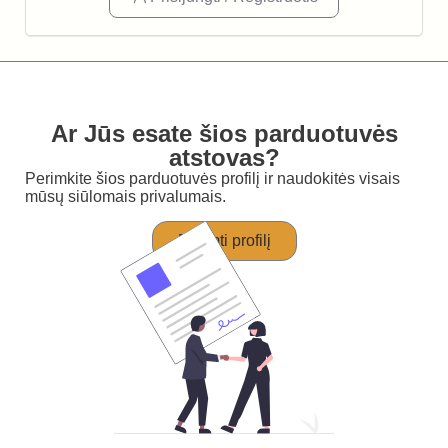
Ar Jūs esate šios parduotuvės
atstovas?
Perimkite šios parduotuvės profilį ir naudokitės visais
mūsų siūlomais privalumais.
Perimti profilį