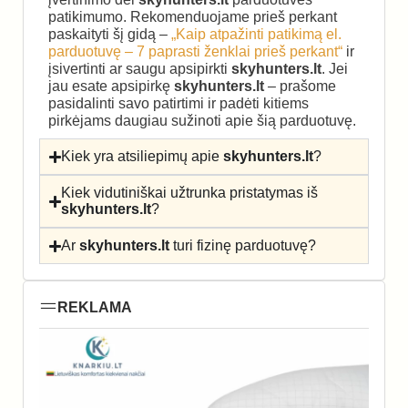
patikimumo. Rekomenduojame prieš perkant
paskaityti šį gidą –
„Kaip atpažinti patikimą el.
parduotuvę – 7 paprasti ženklai prieš perkant“
ir
įsivertinti ar saugu apsipirkti
skyhunters.lt
. Jei
jau esate apsipirkę
skyhunters.lt
– prašome
pasidalinti savo patirtimi ir padėti kitiems
pirkėjams daugiau sužinoti apie šią parduotuvę.
Kiek yra atsiliepimų apie
skyhunters.lt
?
Kiek vidutiniškai užtrunka pristatymas iš
skyhunters.lt
?
Ar
skyhunters.lt
turi fizinę parduotuvę?
REKLAMA