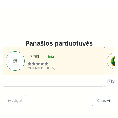
Panašios parduotuvės
72h.lt
(viso įvertinimų – 0)
Sportas ir laisvalaikis
Spo
Atgal
Kitas