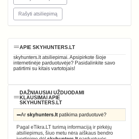
Rašyti atsiliepimą
APIE SKYHUNTERS.LT
skyhunters.lt atsiliepimai. Apsipirkote šioje
internetinėje parduotuvėje? Pasidalinkite savo
patirtimi su kitais vartotojais!
DAŽNIAUSIAI UŽDUODAMI
KLAUSIMAI APIE
SKYHUNTERS.LT
Ar
skyhunters.lt
patikima parduotuvė?
Pagal eTikra.LT turimą informaciją ir pirkėjų
atsiliepimus, šiuo metu nėra aiškaus bendro
įvertinimo dėl
skyhunters.lt
parduotuvės