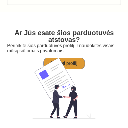
Ar Jūs esate šios parduotuvės
atstovas?
Perimkite šios parduotuvės profilį ir naudokitės visais
mūsų siūlomais privalumais.
Perimti profilį