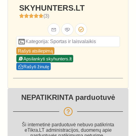
SKYHUNTERS.LT
(3)
Kategorija: Sportas ir laisvalaikis
Rašyti atsiliepimą
Apsilankyti skyhunters.lt
Rašyti žinutę
NEPATIKRINTA parduotuvė
Ši internetinė parduotuvė nebuvo patikrinta
eTikra.LT administracijos, duomenų apie
parduotuvės patikimumą neturime.