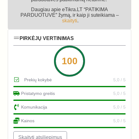
Daugiau apie eTikra.LT “PATIKIMA
PARDUOTUVĖ” žymą, ir kaip ji suteikiama –
skaityti
.
PIRKĖJŲ VERTINIMAS
100
Prekių kokybė
5,0 / 5
Pristatymo greitis
5,0 / 5
Komunikacija
5,0 / 5
Kainos
5,0 / 5
Skaityti atsiliepimus