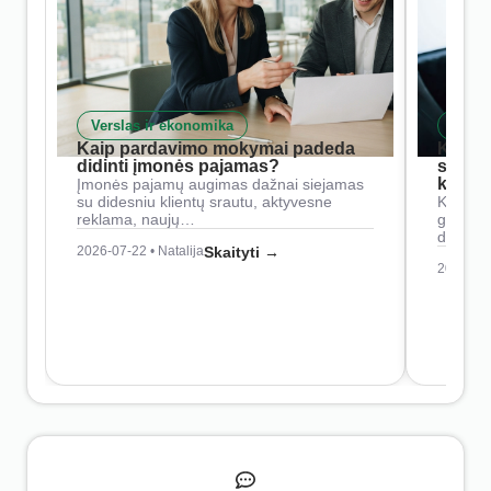
Verslas ir ekonomika
Skait
Kaip pardavimo mokymai padeda
Kaip 
didinti įmonės pajamas?
siste
konkur
Įmonės pajamų augimas dažnai siejamas
su didesniu klientų srautu, aktyvesne
Konkure
reklama, naujų…
geresnė
didesn
2026-07-22 • Natalija
Skaityti →
2026-07-