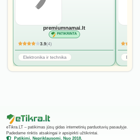
premiumnamai.lt
PATIKRINTA
3.9
(4)
Elektronika ir technika
Elektro
eTikra.LT – patikimas jūsų gidas internetinių parduotuvių pasaulyje.
Padedame rinktis atsakingai ir apsipirkti užtikrintai.
Patikimi. Nepriklausomi. Nuo 2018.