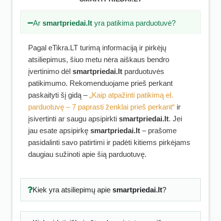
Ar
smartpriedai.lt
yra patikima parduotuvė?
Pagal eTikra.LT turimą informaciją ir pirkėjų
atsiliepimus, šiuo metu nėra aiškaus bendro
įvertinimo dėl
smartpriedai.lt
parduotuvės
patikimumo. Rekomenduojame prieš perkant
paskaityti šį gidą –
„Kaip atpažinti patikimą el.
parduotuvę – 7 paprasti ženklai prieš perkant“
ir
įsivertinti ar saugu apsipirkti
smartpriedai.lt
. Jei
jau esate apsipirkę
smartpriedai.lt
– prašome
pasidalinti savo patirtimi ir padėti kitiems pirkėjams
daugiau sužinoti apie šią parduotuvę.
Kiek yra atsiliepimų apie
smartpriedai.lt
?