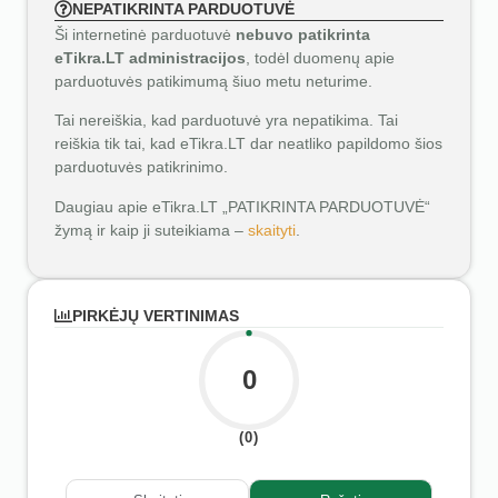
NEPATIKRINTA PARDUOTUVĖ
Ši internetinė parduotuvė
nebuvo patikrinta
eTikra.LT administracijos
, todėl duomenų apie
parduotuvės patikimumą šiuo metu neturime.
Tai nereiškia, kad parduotuvė yra nepatikima. Tai
reiškia tik tai, kad eTikra.LT dar neatliko papildomo šios
parduotuvės patikrinimo.
Daugiau apie eTikra.LT „PATIKRINTA PARDUOTUVĖ“
žymą ir kaip ji suteikiama –
skaityti
.
PIRKĖJŲ VERTINIMAS
0
(0)