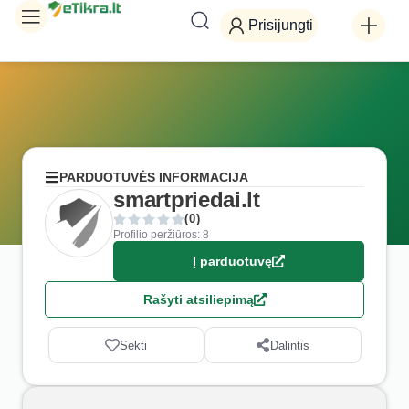
Prisijungti
PARDUOTUVĖS INFORMACIJA
smartpriedai.lt
(0)
Profilio peržiūros: 8
Į parduotuvę
Rašyti atsiliepimą
Sekti
Dalintis