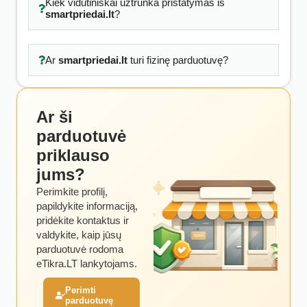
Kiek vidutiniškai užtrunka pristatymas iš
smartpriedai.lt
?
Ar
smartpriedai.lt
turi fizinę parduotuvę?
Ar ši
parduotuvė
priklauso
jums?
Perimkite profilį,
papildykite informaciją,
pridėkite kontaktus ir
valdykite, kaip jūsų
parduotuvė rodoma
eTikra.LT lankytojams.
Perimti
parduotuvę