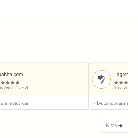
bahha.com
agmotors.
iso įvertinimų – 0)
(viso įvertinim
ai ir motociklai
Automobiliai ir motoc
Kitas