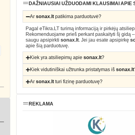
DAŽNIAUSIAI UŽDUODAMI KLAUSIMAI APIE 
Ar
sonax.lt
patikima parduotuvė?
Pagal eTikra.LT turimą informaciją ir pirkėjų atsili
Rekomenduojame prieš perkant paskaityti šį gidą 
saugu apsipirkti
sonax.lt
. Jei jau esate apsipirkę
so
apie šią parduotuvę.
Kiek yra atsiliepimų apie
sonax.lt
?
Kiek vidutiniškai užtrunka pristatymas iš
sonax.lt
Ar
sonax.lt
turi fizinę parduotuvę?
REKLAMA