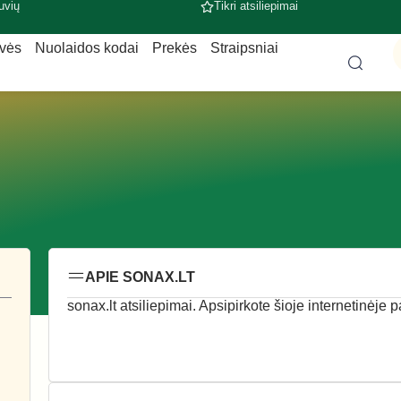
uvių
Tikri atsiliepimai
uvės
Nuolaidos kodai
Prekės
Straipsniai
APIE SONAX.LT
sonax.lt atsiliepimai. Apsipirkote šioje internetinėje 