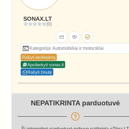
SONAX.LT
(0)
Kategorija: Automobiliai ir motociklai
Rašyti atsiliepimą
Apsilankyti sonax.lt
Rašyti žinutę
NEPATIKRINTA parduotuvė
Ši internetinė parduotuvė nebuvo patikrinta eTikra.LT