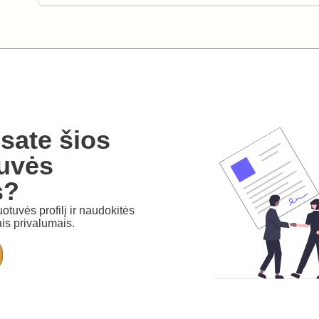
sate šios
uvės
s?
otuvės profilį ir naudokitės
is privalumais.