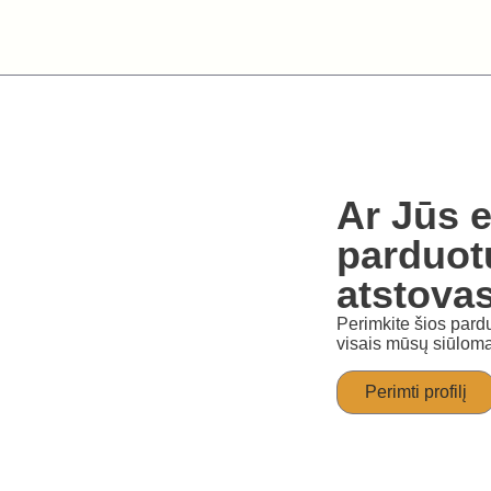
Ar Jūs e
parduot
atstova
Perimkite šios pardu
visais mūsų siūloma
Perimti profilį