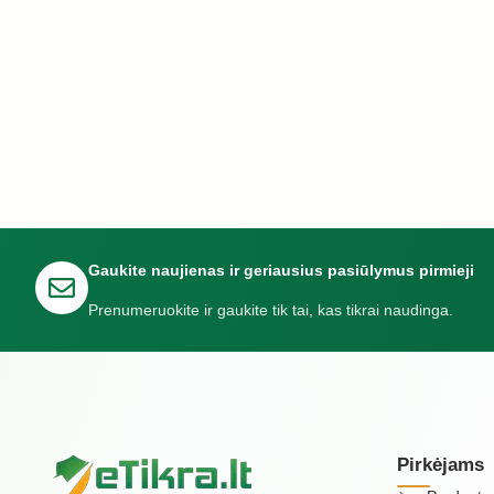
Gaukite naujienas ir geriausius pasiūlymus pirmieji
Prenumeruokite ir gaukite tik tai, kas tikrai naudinga.
Pirkėjams