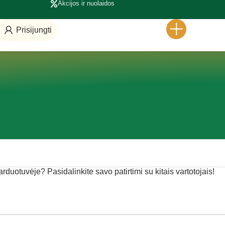
Akcijos ir nuolaidos
Prisijungti
parduotuvėje? Pasidalinkite savo patirtimi su kitais vartotojais!