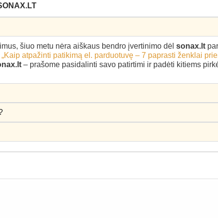
SONAX.LT
epimus, šiuo metu nėra aiškaus bendro įvertinimo dėl
sonax.lt
par
–
„Kaip atpažinti patikimą el. parduotuvę – 7 paprasti ženklai pri
nax.lt
– prašome pasidalinti savo patirtimi ir padėti kitiems pir
?