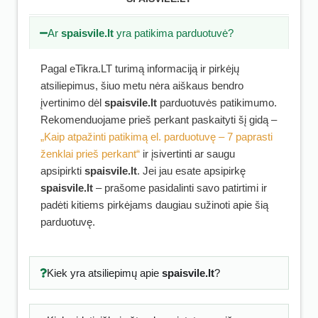
Ar
spaisvile.lt
yra patikima parduotuvė?
Pagal eTikra.LT turimą informaciją ir pirkėjų
atsiliepimus, šiuo metu nėra aiškaus bendro
įvertinimo dėl
spaisvile.lt
parduotuvės patikimumo.
Rekomenduojame prieš perkant paskaityti šį gidą –
„Kaip atpažinti patikimą el. parduotuvę – 7 paprasti
ženklai prieš perkant“
ir įsivertinti ar saugu
apsipirkti
spaisvile.lt
. Jei jau esate apsipirkę
spaisvile.lt
– prašome pasidalinti savo patirtimi ir
padėti kitiems pirkėjams daugiau sužinoti apie šią
parduotuvę.
Kiek yra atsiliepimų apie
spaisvile.lt
?