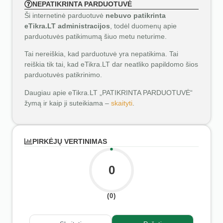
NEPATIKRINTA PARDUOTUVĖ
Ši internetinė parduotuvė
nebuvo patikrinta
eTikra.LT administracijos
, todėl duomenų apie
parduotuvės patikimumą šiuo metu neturime.
Tai nereiškia, kad parduotuvė yra nepatikima. Tai
reiškia tik tai, kad eTikra.LT dar neatliko papildomo šios
parduotuvės patikrinimo.
Daugiau apie eTikra.LT „PATIKRINTA PARDUOTUVĖ“
žymą ir kaip ji suteikiama –
skaityti
.
PIRKĖJŲ VERTINIMAS
0
(0)