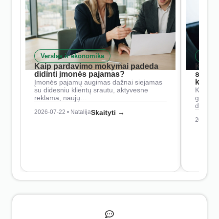
Verslas ir ekonomika
Skait
Kaip pardavimo mokymai padeda
Kaip 
didinti įmonės pajamas?
siste
konkur
Įmonės pajamų augimas dažnai siejamas
su didesniu klientų srautu, aktyvesne
Konkure
reklama, naujų…
geresnė
didesn
2026-07-22 • Natalija
Skaityti →
2026-07-