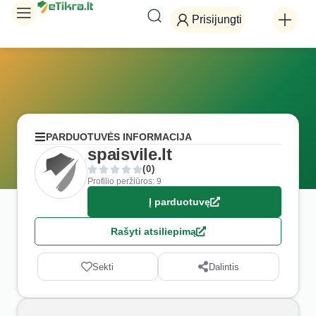
Prisijungti
PARDUOTUVĖS INFORMACIJA
spaisvile.lt
(0)
Profilio peržiūros: 9
Į parduotuvę
Rašyti atsiliepimą
Sekti
Dalintis