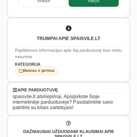
Skaityti
Rašyti
TRUMPAI APIE SPAISVILE.LT
Papildomos informacijos apie šią parduotuvę šiuo metu
neturime.
KATEGORIJA
Maistas ir gėrimai
APIE PARDUOTUVĘ
spaisvile.lt atsiliepimai. Apsipirkote šioje
internetinėje parduotuvėje? Pasidalinkite savo
patirtimi su kitais vartotojais!
DAŽNIAUSIAI UŽDUODAMI KLAUSIMAI APIE
SPAISVILE.LT