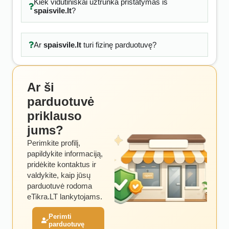
Kiek vidutiniškai užtrunka pristatymas iš
spaisvile.lt
?
Ar
spaisvile.lt
turi fizinę parduotuvę?
Ar ši
parduotuvė
priklauso
jums?
Perimkite profilį,
papildykite informaciją,
pridėkite kontaktus ir
valdykite, kaip jūsų
parduotuvė rodoma
eTikra.LT lankytojams.
Perimti
parduotuvę