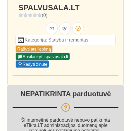
SPALVUSALA.LT
(0)
Kategorija: Statyba ir remontas
Rašyti atsiliepimą
Apsilankyti spalvusala.lt
Rašyti žinutę
NEPATIKRINTA parduotuvė
Ši internetinė parduotuvė nebuvo patikrinta
eTikra.LT administracijos, duomenų apie
parduotuvės patikimumą neturime.