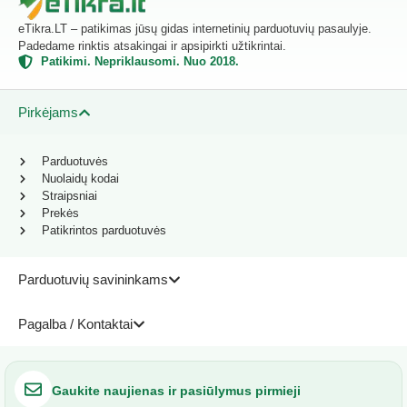
eTikra.LT – patikimas jūsų gidas internetinių parduotuvių pasaulyje.
Padedame rinktis atsakingai ir apsipirkti užtikrintai.
Patikimi. Nepriklausomi. Nuo 2018.
Pirkėjams
Parduotuvės
Nuolaidų kodai
Straipsniai
Prekės
Patikrintos parduotuvės
Parduotuvių savininkams
Pagalba / Kontaktai
Gaukite naujienas ir pasiūlymus pirmieji