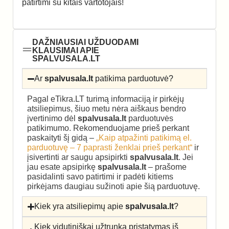
patirtimi su kitais vartotojais!
DAŽNIAUSIAI UŽDUODAMI
KLAUSIMAI APIE
SPALVUSALA.LT
Ar
spalvusala.lt
patikima parduotuvė?
Pagal eTikra.LT turimą informaciją ir pirkėjų
atsiliepimus, šiuo metu nėra aiškaus bendro
įvertinimo dėl
spalvusala.lt
parduotuvės
patikimumo. Rekomenduojame prieš perkant
paskaityti šį gidą –
„Kaip atpažinti patikimą el.
parduotuvę – 7 paprasti ženklai prieš perkant“
ir
įsivertinti ar saugu apsipirkti
spalvusala.lt
. Jei
jau esate apsipirkę
spalvusala.lt
– prašome
pasidalinti savo patirtimi ir padėti kitiems
pirkėjams daugiau sužinoti apie šią parduotuvę.
Kiek yra atsiliepimų apie
spalvusala.lt
?
Kiek vidutiniškai užtrunka pristatymas iš