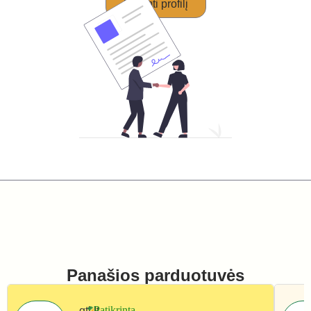
Perimti profilį
Panašios parduotuvės
gti.lt