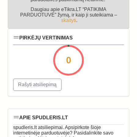
Daugiau apie eTikra.LT “PATIKIMA
PARDUOTUVĖ” žymą, ir kaip ji suteikiama –
skaityti
.
PIRKĖJŲ VERTINIMAS
0
Rašyti atsiliepimą
APIE SPUDLERIS.LT
spudleris.lt atsiliepimai. Apsipirkote šioje
internetinėje parduotuvėje? Pasidalinkite savo