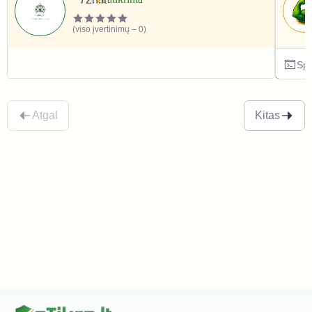
(viso įvertinimų – 0)
Sportas ir laisvalaikis
Spo
Atgal
Kitas