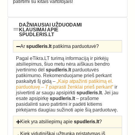
patirtimi su kitais vartotojais!
DAŽNIAUSIAI UŽDUODAMI
KLAUSIMAI APIE
SPUDLERIS.LT
Ar
spudleris.lt
patikima parduotuvė?
Pagal eTikra.LT turimą informaciją ir pirkėjų
atsiliepimus, šiuo metu nėra aiškaus bendro
įvertinimo dėl
spudleris.lt
parduotuvės
patikimumo. Rekomenduojame prieš perkant
paskaityti šį gidą –
„Kaip atpažinti patikimą el.
parduotuvę – 7 paprasti ženklai prieš perkant“
ir
įsivertinti ar saugu apsipirkti
spudleris.lt
. Jei jau
esate apsipirkę
spudleris.lt
– prašome
pasidalinti savo patirtimi ir padėti kitiems
pirkėjams daugiau sužinoti apie šią parduotuvę.
Kiek yra atsiliepimų apie
spudleris.lt
?
Kiek vidutiniškai užtrunka pristatymas iš