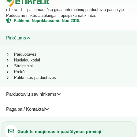
eTikra.LT – patikimas jūsų gidas internetinių parduotuvių pasaulyje.
Padedame rinktis atsakingai ir apsipirkti užtikrintai.
Patikimi. Nepriklausomi. Nuo 2018.
Pirkėjams
Parduotuvės
Nuolaidų kodai
Straipsniai
Prekės
Patikrintos parduotuvės
Parduotuvių savininkams
Pagalba / Kontaktai
Gaukite naujienas ir pasiūlymus pirmieji