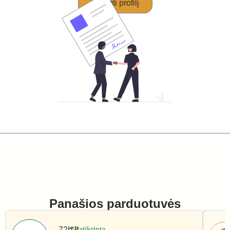
Perimti profilį
Panašios parduotuvės
72h.lt