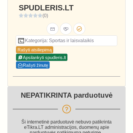
SPUDLERIS.LT
(0)
Kategorija: Sportas ir laisvalaikis
Rašyti atsiliepimą
Apsilankyti spudleris.lt
Rašyti žinutę
NEPATIKRINTA parduotuvė
Ši internetinė parduotuvė nebuvo patikrinta
eTikra.LT administracijos, duomenų apie
parduotuvės patikimumą neturime.