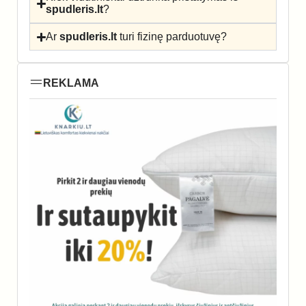
spudleris.lt
?
Ar
spudleris.lt
turi fizinę parduotuvę?
REKLAMA