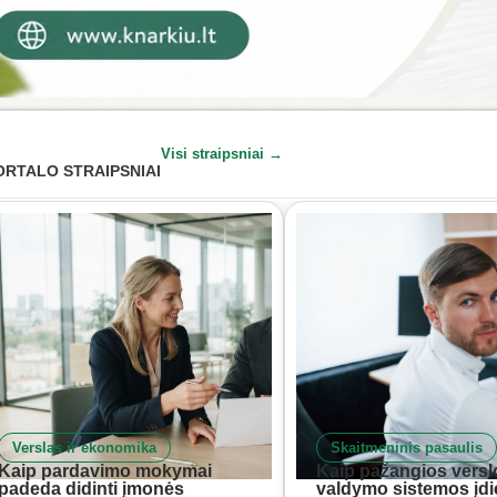
Visi straipsniai →
ORTALO STRAIPSNIAI
Verslas ir ekonomika
Skaitmeninis pasaulis
Kaip pardavimo mokymai
Kaip pažangios versl
padeda didinti įmonės
valdymo sistemos įd