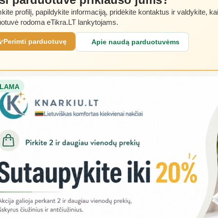
kite profilį, papildykite informaciją, pridėkite kontaktus ir valdykite, ka
otuvė rodoma eTikra.LT lankytojams.
Perimti parduotuvę
Apie naudą parduotuvėms
LAMA