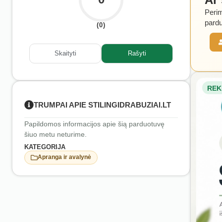
Perim
pardu
(0)
Skaityti
Rašyti
REK
TRUMPAI APIE STILINGIDRABUZIAI.LT
Papildomos informacijos apie šią parduotuvę
šiuo metu neturime.
KATEGORIJA
Apranga ir avalynė