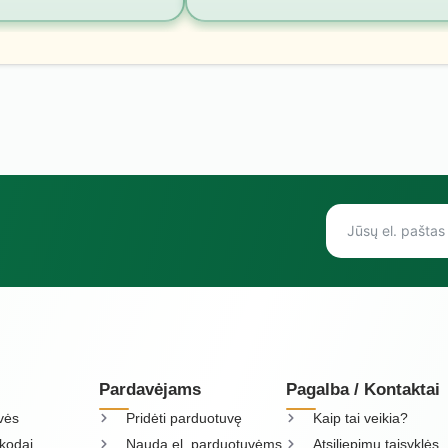
Pardavėjams
Pagalba / Kontaktai
vės
Pridėti parduotuvę
Kaip tai veikia?
kodai
Nauda el. parduotuvėms
Atsiliepimų taisyklės