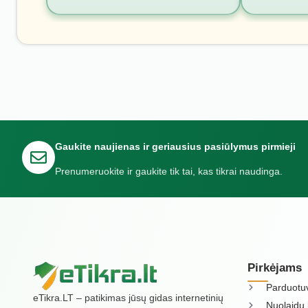
Gaukite naujienas ir geriausius pasiūlymus pirmieji
Prenumeruokite ir gaukite tik tai, kas tikrai naudinga.
Pirkėjams
Parduotu
eTikra.LT – patikimas jūsų gidas internetinių
Nuolaidų 