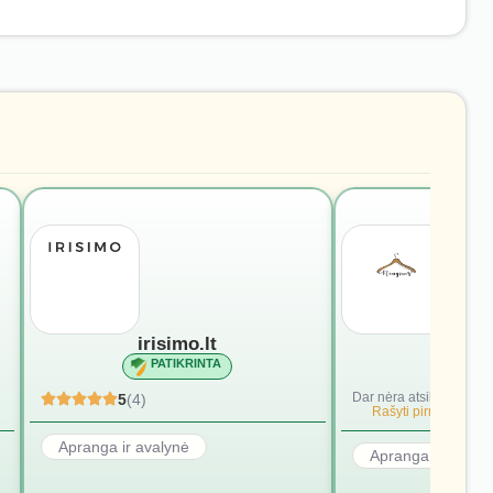
irisimo.lt
rengiu
PATIKRINTA
PATI
Dar nėra atsiliepimų.
5
(4)
Rašyti pirmąjį.
Apranga ir avalynė
Apranga ir avalyn