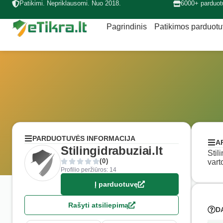
Patikimi. Nepriklausomi. Nuo 2018.
6000+ parduot
Pagrindinis
Patikimos parduot
PARDUOTUVĖS INFORMACIJA
A
Stilingidrabuziai.lt
Stil
(0)
vart
Profilio peržiūros: 14
Į parduotuvę
Rašyti atsiliepimą
D