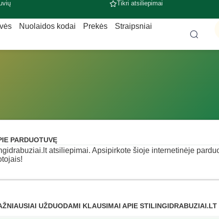
uvių
Tikri atsiliepimai
uvės
Nuolaidos kodai
Prekės
Straipsniai
PIE PARDUOTUVĘ
ingidrabuziai.lt atsiliepimai. Apsipirkote šioje internetinėje pardu
otojais!
AŽNIAUSIAI UŽDUODAMI KLAUSIMAI APIE STILINGIDRABUZIAI.LT