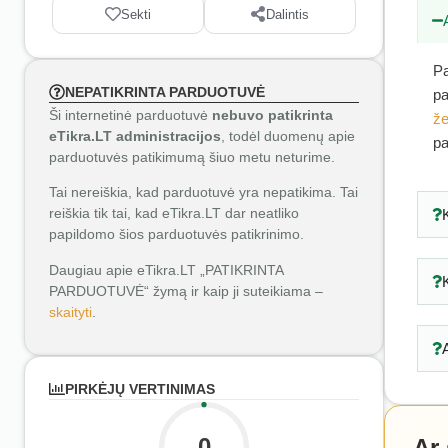
Sekti
Dalintis
Pa
NEPATIKRINTA PARDUOTUVĖ
pa
Ši internetinė parduotuvė
nebuvo patikrinta
že
eTikra.LT administracijos
, todėl duomenų apie
pa
parduotuvės patikimumą šiuo metu neturime.
Tai nereiškia, kad parduotuvė yra nepatikima. Tai
reiškia tik tai, kad eTikra.LT dar neatliko
papildomo šios parduotuvės patikrinimo.
Daugiau apie eTikra.LT „PATIKRINTA
PARDUOTUVĖ“ žymą ir kaip ji suteikiama –
skaityti
.
PIRKĖJŲ VERTINIMAS
0
Ar