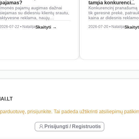
pajamas?
tampa konkurenci...
Įmonės pajamų augimas dažnai
Konkurencinį pranašumą 
siejamas su didesniu klientų srautu,
tik geresnė prekė, patrau
aktyvesne reklama, naujų…
kaina ar didesnis reklam
2026-07-22 • Natalija
Skaityti →
2026-07-20 • Natalija
Skaity
AI.LT
 parduotuvę, prisijunkite. Tai padeda užtikrinti atsiliepimų patik
Prisijungti / Registruotis