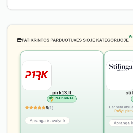
Vi
PATIKRINTOS PARDUOTUVĖS ŠIOJE KATEGORIJOJE
pirk13.lt
sti
PATIKRINTA
Dar nėra atsili
5
(1)
Rašyti pirmą
Apranga ir avalynė
Apranga i