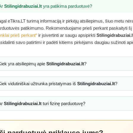
Ar
Stilingidrabuziai.lt
yra patikima parduotuvė?
gal eTikra.LT turimą informaciją ir pirkėjų atsiliepimus, šiuo metu nė
rduotuvės patikimumo. Rekomenduojame prieš perkant paskaityti šį
nklai prieš perkant“
ir įsivertinti ar saugu apsipirkti
Stilingidrabuziai.l
sidalinti savo patirtimi ir padėti kitiems pirkėjams daugiau sužinoti ap
Kiek yra atsiliepimų apie
Stilingidrabuziai.lt
?
Kiek vidutiniškai užtrunka pristatymas iš
Stilingidrabuziai.lt
?
Ar
Stilingidrabuziai.lt
turi fizinę parduotuvę?
 ši parduotuvė priklauso jums?