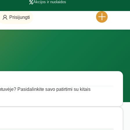
Akcijos ir nuolaidos
Prisijungti
otuvėje? Pasidalinkite savo patirtimi su kitais