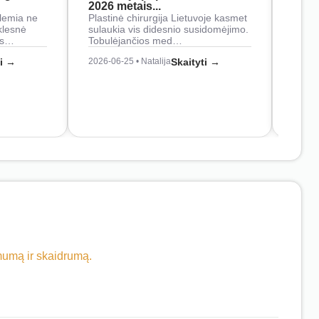
2026 metais...
Rankš
lemia ne
Plastinė chirurgija Lietuvoje kasmet
naudo
klesnė
sulaukia vis didesnio susidomėjimo.
Juos
os…
Tobulėjančios med…
2026-0
ti →
2026-06-25 • Natalija
Skaityti →
imumą ir skaidrumą.