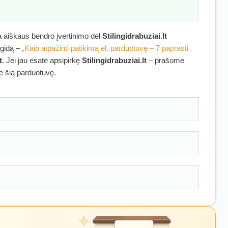
ra aiškaus bendro įvertinimo dėl
Stilingidrabuziai.lt
 gidą –
„Kaip atpažinti patikimą el. parduotuvę – 7 paprasti
t
. Jei jau esate apsipirkę
Stilingidrabuziai.lt
– prašome
ie šią parduotuvę.