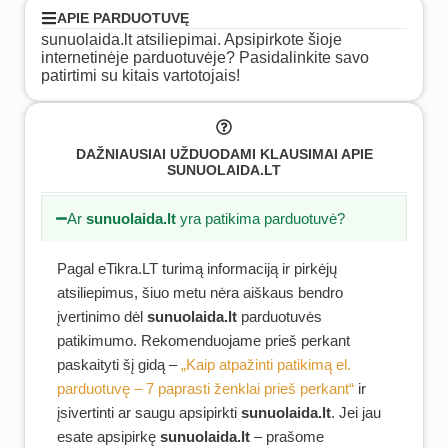
APIE PARDUOTUVĘ
sunuolaida.lt atsiliepimai. Apsipirkote šioje
internetinėje parduotuvėje? Pasidalinkite savo
patirtimi su kitais vartotojais!
DAŽNIAUSIAI UŽDUODAMI KLAUSIMAI APIE
SUNUOLAIDA.LT
Ar
sunuolaida.lt
yra patikima parduotuvė?
Pagal eTikra.LT turimą informaciją ir pirkėjų
atsiliepimus, šiuo metu nėra aiškaus bendro
įvertinimo dėl
sunuolaida.lt
parduotuvės
patikimumo. Rekomenduojame prieš perkant
paskaityti šį gidą –
„Kaip atpažinti patikimą el.
parduotuvę – 7 paprasti ženklai prieš perkant“
ir
įsivertinti ar saugu apsipirkti
sunuolaida.lt
. Jei jau
esate apsipirkę
sunuolaida.lt
– prašome