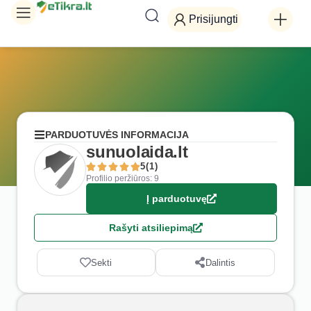
Prisijungti
PARDUOTUVĖS INFORMACIJA
sunuolaida.lt
5(1)
Profilio peržiūros: 9
Į parduotuvę
Rašyti atsiliepimą
Sekti
Dalintis