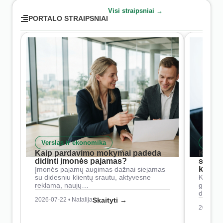
Visi straipsniai →
PORTALO STRAIPSNIAI
Verslas ir ekonomika
Skait
Kaip pardavimo mokymai padeda
Kaip 
didinti įmonės pajamas?
siste
konkur
Įmonės pajamų augimas dažnai siejamas
su didesniu klientų srautu, aktyvesne
Konkure
reklama, naujų…
geresnė
didesn
2026-07-22 • Natalija
Skaityti →
2026-07-