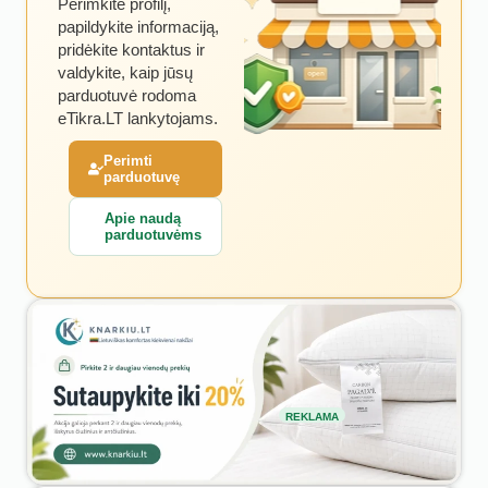
Perimkite profilį,
papildykite informaciją,
pridėkite kontaktus ir
valdykite, kaip jūsų
parduotuvė rodoma
eTikra.LT lankytojams.
Perimti
parduotuvę
Apie naudą
parduotuvėms
REKLAMA