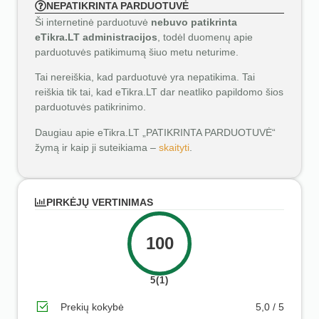
NEPATIKRINTA PARDUOTUVĖ
Ši internetinė parduotuvė
nebuvo patikrinta
eTikra.LT administracijos
, todėl duomenų apie
parduotuvės patikimumą šiuo metu neturime.
Tai nereiškia, kad parduotuvė yra nepatikima. Tai
reiškia tik tai, kad eTikra.LT dar neatliko papildomo šios
parduotuvės patikrinimo.
Daugiau apie eTikra.LT „PATIKRINTA PARDUOTUVĖ“
žymą ir kaip ji suteikiama –
skaityti
.
PIRKĖJŲ VERTINIMAS
100
5(1)
Prekių kokybė
5,0 / 5