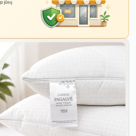
ip jūsų