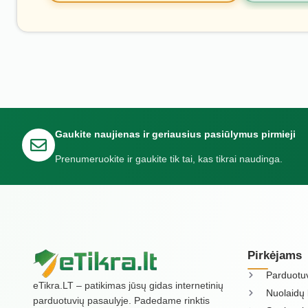
Gaukite naujienas ir geriausius pasiūlymus pirmieji
Prenumeruokite ir gaukite tik tai, kas tikrai naudinga.
Pirkėjams
Parduotu
eTikra.LT – patikimas jūsų gidas internetinių
Nuolaidų 
parduotuvių pasaulyje. Padedame rinktis