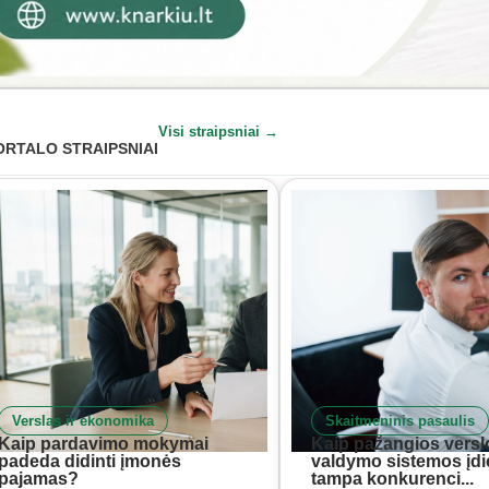
Visi straipsniai →
ORTALO STRAIPSNIAI
Verslas ir ekonomika
Skaitmeninis pasaulis
Kaip pardavimo mokymai
Kaip pažangios versl
padeda didinti įmonės
valdymo sistemos įd
pajamas?
tampa konkurenci...