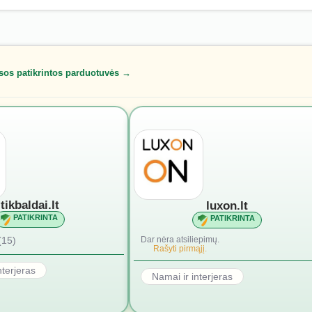
sos patikrintos parduotuvės →
tikbaldai.lt
luxon.lt
PATIKRINTA
PATIKRINTA
(15)
Dar nėra atsiliepimų.
Rašyti pirmąjį.
nterjeras
Namai ir interjeras