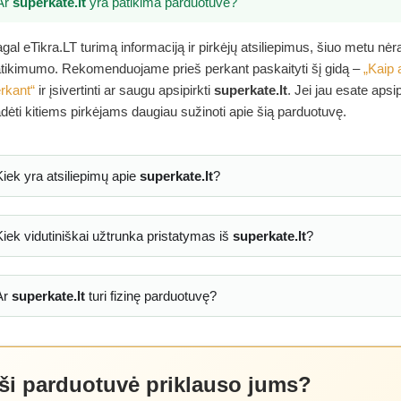
Ar
superkate.lt
yra patikima parduotuvė?
gal eTikra.LT turimą informaciją ir pirkėjų atsiliepimus, šiuo metu nė
tikimumo. Rekomenduojame prieš perkant paskaityti šį gidą –
„Kaip 
rkant“
ir įsivertinti ar saugu apsipirkti
superkate.lt
. Jei jau esate apsi
dėti kitiems pirkėjams daugiau sužinoti apie šią parduotuvę.
Kiek yra atsiliepimų apie
superkate.lt
?
Kiek vidutiniškai užtrunka pristatymas iš
superkate.lt
?
Ar
superkate.lt
turi fizinę parduotuvę?
 ši parduotuvė priklauso jums?