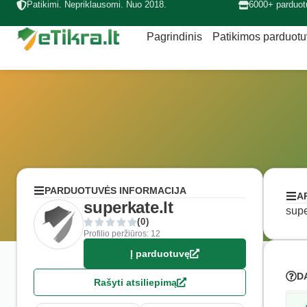
Patikimi. Nepriklausomi. Nuo 2018.
6000+ parduot
Pagrindinis
Patikimos parduot
PARDUOTUVĖS INFORMACIJA
A
superkate.lt
supe
(0)
Profilio peržiūros: 12
Į parduotuvę
D
Rašyti atsiliepimą