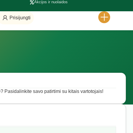
Akcijos ir nuolaidos
Prisijungti
? Pasidalinkite savo patirtimi su kitais vartotojais!