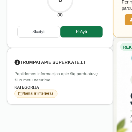
Perim
pardu
(0)
Skaityti
Rašyti
REK
TRUMPAI APIE SUPERKATE.LT
Papildomos informacijos apie šią parduotuvę
šiuo metu neturime.
KATEGORIJA
Namai ir interjeras