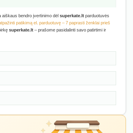
ra aiškaus bendro įvertinimo dėl
superkate.lt
parduotuvės
atpažinti patikimą el. parduotuvę – 7 paprasti ženklai prieš
pirkę
superkate.lt
– prašome pasidalinti savo patirtimi ir