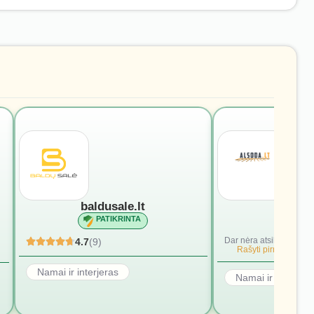
baldusale.lt
alsod
PATIKRINTA
PATI
Dar nėra atsiliepimų.
4.7
(9)
Rašyti pirmąjį.
Namai ir interjeras
Namai ir interjera