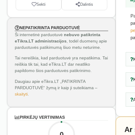
Sekti
Dalintis
Pa
pa
NEPATIKRINTA PARDUOTUVĖ
pe
Ši internetinė parduotuvė
nebuvo patikrinta
pa
eTikra.LT administracijos
, todėl duomenų apie
parduotuvės patikimumą šiuo metu neturime.
Tai nereiškia, kad parduotuvė yra nepatikima. Tai
reiškia tik tai, kad eTikra.LT dar neatliko
papildomo šios parduotuvės patikrinimo.
Daugiau apie eTikra.LT „PATIKRINTA
PARDUOTUVĖ“ žymą ir kaip ji suteikiama –
skaityti
.
PIRKĖJŲ VERTINIMAS
Ar
0