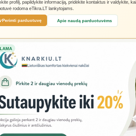
kite profilį, papildykite informaciją, pridėkite kontaktus ir valdykite, ka
otuvė rodoma eTikra.LT lankytojams.
Perimti parduotuvę
Apie naudą parduotuvėms
LAMA