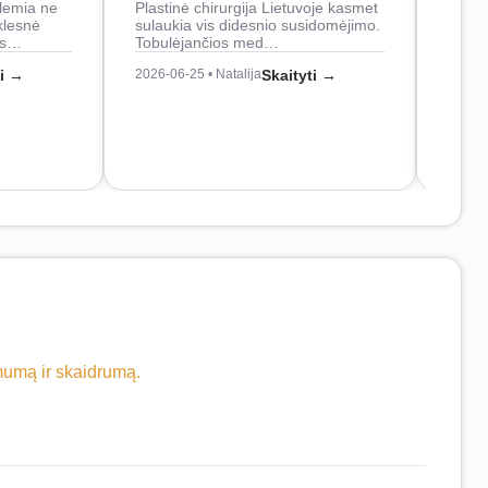
lemia ne
Plastinė chirurgija Lietuvoje kasmet
naudo
klesnė
sulaukia vis didesnio susidomėjimo.
Juos
os…
Tobulėjančios med…
2026-0
ti →
2026-06-25 • Natalija
Skaityti →
imumą ir skaidrumą.