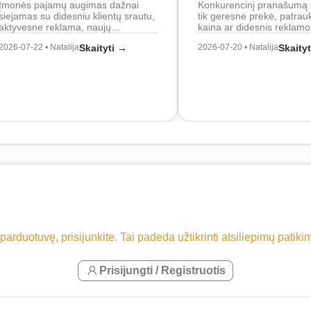
Įmonės pajamų augimas dažnai
Konkurencinį pranašumą 
siejamas su didesniu klientų srautu,
tik geresnė prekė, patrau
aktyvesne reklama, naujų…
kaina ar didesnis reklam
2026-07-22 • Natalija
Skaityti →
2026-07-20 • Natalija
Skaity
 parduotuvę, prisijunkite. Tai padeda užtikrinti atsiliepimų patik
Prisijungti / Registruotis