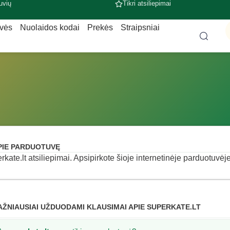
uvių
Tikri atsiliepimai
uvės
Nuolaidos kodai
Prekės
Straipsniai
PIE PARDUOTUVĘ
rkate.lt atsiliepimai. Apsipirkote šioje internetinėje parduotuvėje
AŽNIAUSIAI UŽDUODAMI KLAUSIMAI APIE SUPERKATE.LT