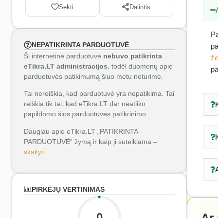
Sekti
Dalintis
Pa
NEPATIKRINTA PARDUOTUVĖ
pa
Ši internetinė parduotuvė
nebuvo patikrinta
že
eTikra.LT administracijos
, todėl duomenų apie
pa
parduotuvės patikimumą šiuo metu neturime.
Tai nereiškia, kad parduotuvė yra nepatikima. Tai
reiškia tik tai, kad eTikra.LT dar neatliko
papildomo šios parduotuvės patikrinimo.
Daugiau apie eTikra.LT „PATIKRINTA
PARDUOTUVĖ“ žymą ir kaip ji suteikiama –
skaityti
.
PIRKĖJŲ VERTINIMAS
0
Ar