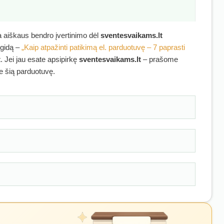
ra aiškaus bendro įvertinimo dėl
sventesvaikams.lt
 gidą –
„Kaip atpažinti patikimą el. parduotuvę – 7 paprasti
t
. Jei jau esate apsipirkę
sventesvaikams.lt
– prašome
ie šią parduotuvę.