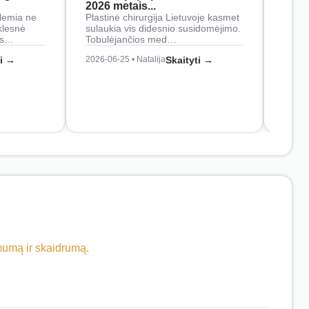
2026 metais...
Rankš
lemia ne
Plastinė chirurgija Lietuvoje kasmet
naudo
klesnė
sulaukia vis didesnio susidomėjimo.
Juos
os…
Tobulėjančios med…
2026-0
ti →
2026-06-25 • Natalija
Skaityti →
imumą ir skaidrumą.