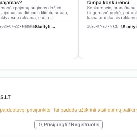
pajamas?
tampa konkurenci...
Įmonės pajamų augimas dažnai
Konkurencinį pranašumą 
siejamas su didesniu klientų srautu,
tik geresnė prekė, patrau
aktyvesne reklama, naujų…
kaina ar didesnis reklam
2026-07-22 • Natalija
Skaityti →
2026-07-20 • Natalija
Skaity
S.LT
 parduotuvę, prisijunkite. Tai padeda užtikrinti atsiliepimų patik
Prisijungti / Registruotis