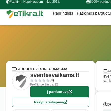
Patikimi. Nepriklausomi. Nuo 2018.
6000+ parduot
Pagrindinis
Patikimos parduot
PARDUOTUVĖS INFORMACIJA
A
sventesvaikams.lt
sven
(0)
vart
Profilio peržiūros: 12
Į parduotuvę
Rašyti atsiliepimą
D