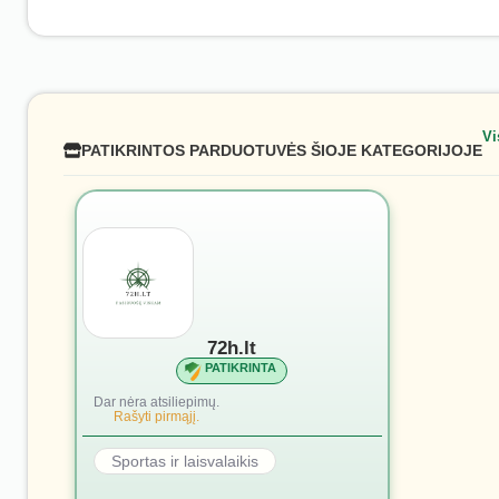
Vi
PATIKRINTOS PARDUOTUVĖS ŠIOJE KATEGORIJOJE
72h.lt
PATIKRINTA
Dar nėra atsiliepimų.
Rašyti pirmąjį.
Sportas ir laisvalaikis