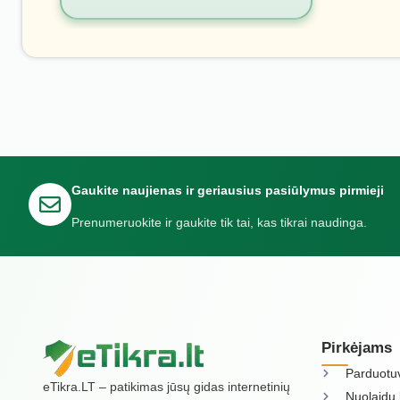
Gaukite naujienas ir geriausius pasiūlymus pirmieji
Prenumeruokite ir gaukite tik tai, kas tikrai naudinga.
Pirkėjams
Parduotu
eTikra.LT – patikimas jūsų gidas internetinių
Nuolaidų 