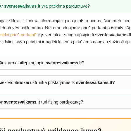
Ar
sventesvaikams.lt
yra patikima parduotuvė?
gal eTikra.LT turimą informaciją ir pirkėjų atsiliepimus, šiuo metu nė
rduotuvės patikimumo. Rekomenduojame prieš perkant paskaityti šį
nklai prieš perkant“
ir įsivertinti ar saugu apsipirkti
sventesvaikams.l
sidalinti savo patirtimi ir padėti kitiems pirkėjams daugiau sužinoti ap
Kiek yra atsiliepimų apie
sventesvaikams.lt
?
Kiek vidutiniškai užtrunka pristatymas iš
sventesvaikams.lt
?
Ar
sventesvaikams.lt
turi fizinę parduotuvę?
 ši parduotuvė priklauso jums?