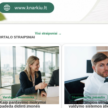
Visi straipsniai →
ORTALO STRAIPSNIAI
Verslas ir ekonomika
Skaitmeninis pasaulis
Kaip pardavimo mokymai
Kaip pažangios versl
padeda didinti įmonės
valdymo sistemos įd