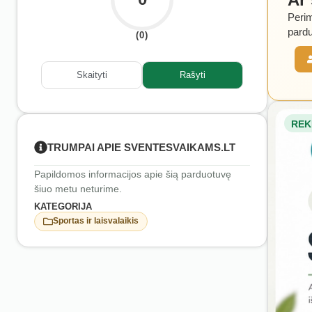
Perim
pardu
(0)
Skaityti
Rašyti
REK
TRUMPAI APIE SVENTESVAIKAMS.LT
Papildomos informacijos apie šią parduotuvę
šiuo metu neturime.
KATEGORIJA
Sportas ir laisvalaikis