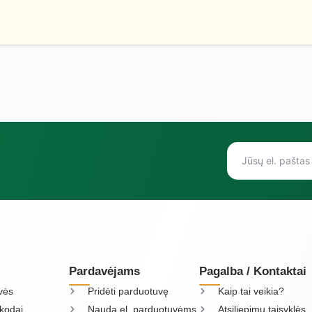
Pardavėjams
Pagalba / Kontaktai
vės
Pridėti parduotuvę
Kaip tai veikia?
kodai
Nauda el. parduotuvėms
Atsiliepimų taisyklės