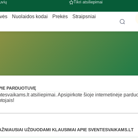
uvių
Tikri atsiliepimai
uvės
Nuolaidos kodai
Prekės
Straipsniai
PIE PARDUOTUVĘ
tesvaikams.lt atsiliepimai. Apsipirkote šioje internetinėje parduo
otojais!
AŽNIAUSIAI UŽDUODAMI KLAUSIMAI APIE SVENTESVAIKAMS.LT