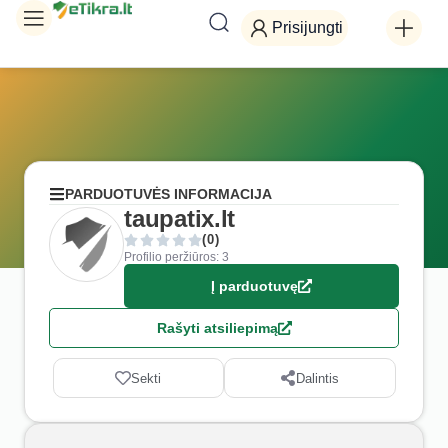
Prisijungti
PARDUOTUVĖS INFORMACIJA
taupatix.lt
(0)
Profilio peržiūros: 3
Į parduotuvę
Rašyti atsiliepimą
Sekti
Dalintis