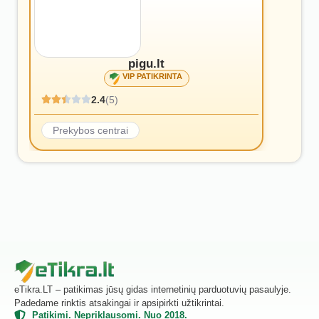
pigu.lt
VIP PATIKRINTA
2.4
(5)
Prekybos centrai
eTikra.LT – patikimas jūsų gidas internetinių parduotuvių pasaulyje.
Padedame rinktis atsakingai ir apsipirkti užtikrintai.
Patikimi. Nepriklausomi. Nuo 2018.