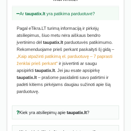
Ar
taupatix.lt
yra patikima parduotuvė?
Pagal eTikra.LT turimą informaciją ir pirkėjų
atsiliepimus, šiuo metu nėra aiškaus bendro
įvertinimo dėl
taupatix.lt
parduotuvės patikimumo.
Rekomenduojame prieš perkant paskaityti šį gidą –
„Kaip atpažinti patikimą el. parduotuvę – 7 paprasti
ženklai prieš perkant“
ir įsivertinti ar saugu
apsipirkti
taupatix.lt
. Jei jau esate apsipirkę
taupatix.lt
– prašome pasidalinti savo patirtimi ir
padėti kitiems pirkėjams daugiau sužinoti apie šią
parduotuvę.
Kiek yra atsiliepimų apie
taupatix.lt
?