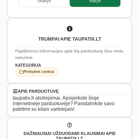
Skaityti
Rašyti
TRUMPAI APIE TAUPATIX.LT
Papildomos informacijos apie šią parduotuvę šiuo metu
neturime.
KATEGORIJA
Prekybos centrai
APIE PARDUOTUVĘ
taupatix.lt atsiliepimai. Apsipirkote šioje
internetinėje parduotuvėje? Pasidalinkite savo
patirtimi su kitais vartotojais!
DAŽNIAUSIAI UŽDUODAMI KLAUSIMAI APIE
TAUPATIX.LT