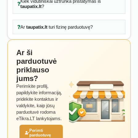
Kiek vidutiniškai užtrunka pristatymas iš
taupatix.lt
?
Ar
taupatix.lt
turi fizinę parduotuvę?
Ar ši
parduotuvė
priklauso
jums?
Perimkite profilį,
papildykite informaciją,
pridėkite kontaktus ir
valdykite, kaip jūsų
parduotuvė rodoma
eTikra.LT lankytojams.
Perimti
parduotuvę