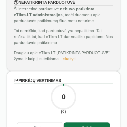
NEPATIKRINTA PARDUOTUVĖ
Ši internetinė parduotuvė
nebuvo patikrinta
eTikra.LT administracijos
, todėl duomenų apie
parduotuvės patikimumą šiuo metu neturime.
Tai nereiškia, kad parduotuvė yra nepatikima. Tai
reiškia tik tai, kad eTikra.LT dar neatliko papildomo šios
parduotuvės patikrinimo.
Daugiau apie eTikra.LT „PATIKRINTA PARDUOTUVĖ“
žymą ir kaip ji suteikiama –
skaityti
.
PIRKĖJŲ VERTINIMAS
0
(0)