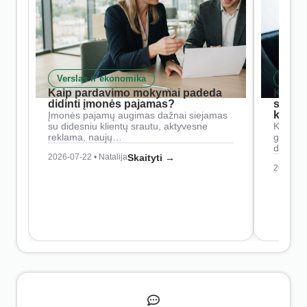
Verslas ir ekonomika
Skait
Kaip pardavimo mokymai padeda
Kaip 
didinti įmonės pajamas?
siste
konkur
Įmonės pajamų augimas dažnai siejamas
su didesniu klientų srautu, aktyvesne
Konkure
reklama, naujų…
geresnė
didesn
2026-07-22 • Natalija
Skaityti →
2026-07-