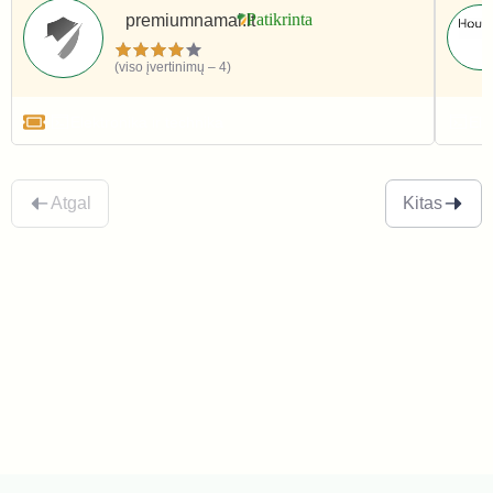
premiumnamai.lt
(viso įvertinimų – 4)
Elektronika ir technika
Ele
Atgal
Kitas