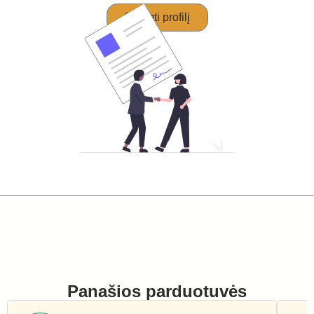
Perimti profilį
Panašios parduotuvės