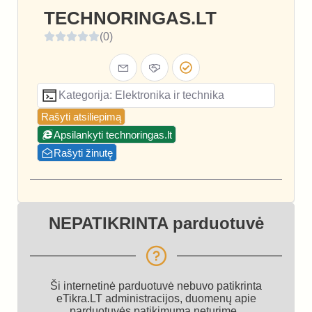
TECHNORINGAS.LT
(0)
Kategorija: Elektronika ir technika
Rašyti atsiliepimą
Apsilankyti technoringas.lt
Rašyti žinutę
NEPATIKRINTA parduotuvė
Ši internetinė parduotuvė nebuvo patikrinta
eTikra.LT administracijos, duomenų apie
parduotuvės patikimumą neturime.