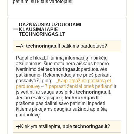
patirtimi su kitais vartotojais!
DAŽNIAUSIAI UŽDUODAMI
KLAUSIMAI APIE
TECHNORINGAS.LT
Ar
technoringas.lt
patikima parduotuvė?
Pagal eTikra.LT turimą informaciją ir pirkėjų
atsiliepimus, šiuo metu nėra aiškaus bendro
įvertinimo dėl
technoringas.lt
parduotuvės
patikimumo. Rekomenduojame prieš perkant
paskaityti šį gidą –
„Kaip atpažinti patikimą el.
parduotuvę – 7 paprasti ženklai prieš perkant“
ir
įsivertinti ar saugu apsipirkti
technoringas.lt
.
Jei jau esate apsipirkę
technoringas.lt
–
prašome pasidalinti savo patirtimi ir padėti
kitiems pirkėjams daugiau sužinoti apie šią
parduotuvę.
Kiek yra atsiliepimų apie
technoringas.lt
?