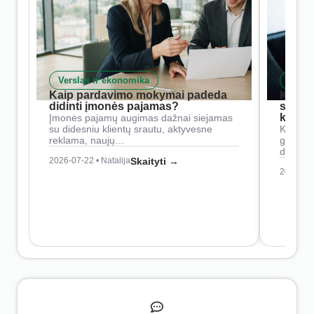
Verslas ir ekonomika
Skait
Kaip pardavimo mokymai padeda
Kaip 
didinti įmonės pajamas?
siste
konkur
Įmonės pajamų augimas dažnai siejamas
su didesniu klientų srautu, aktyvesne
Konkure
reklama, naujų…
geresnė
didesn
2026-07-22 • Natalija
Skaityti →
2026-07-