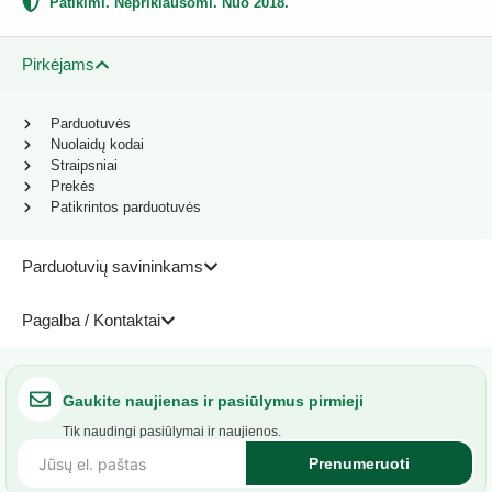
Patikimi. Nepriklausomi. Nuo 2018.
Pirkėjams
Parduotuvės
Nuolaidų kodai
Straipsniai
Prekės
Patikrintos parduotuvės
Parduotuvių savininkams
Pagalba / Kontaktai
Gaukite naujienas ir pasiūlymus pirmieji
Tik naudingi pasiūlymai ir naujienos.
Prenumeruoti