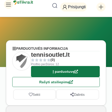
Prisijungti
PARDUOTUVĖS INFORMACIJA
tennisoutlet.lt
(0)
Profilio peržiūros: 12
Į parduotuvę
Rašyti atsiliepimą
Sekti
Dalintis