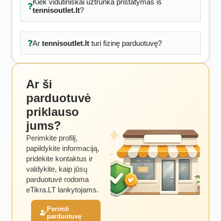
Kiek vidutiniškai užtrunka pristatymas iš
tennisoutlet.lt
?
Ar
tennisoutlet.lt
turi fizinę parduotuvę?
Ar ši
parduotuvė
priklauso
jums?
Perimkite profilį,
papildykite informaciją,
pridėkite kontaktus ir
valdykite, kaip jūsų
parduotuvė rodoma
eTikra.LT lankytojams.
Perimti
parduotuvę