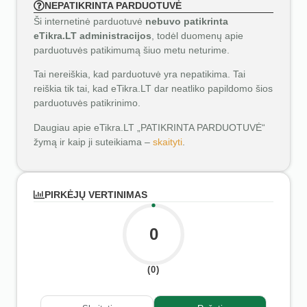
NEPATIKRINTA PARDUOTUVĖ
Ši internetinė parduotuvė
nebuvo patikrinta
eTikra.LT administracijos
, todėl duomenų apie
parduotuvės patikimumą šiuo metu neturime.
Tai nereiškia, kad parduotuvė yra nepatikima. Tai
reiškia tik tai, kad eTikra.LT dar neatliko papildomo šios
parduotuvės patikrinimo.
Daugiau apie eTikra.LT „PATIKRINTA PARDUOTUVĖ“
žymą ir kaip ji suteikiama –
skaityti
.
PIRKĖJŲ VERTINIMAS
0
(0)