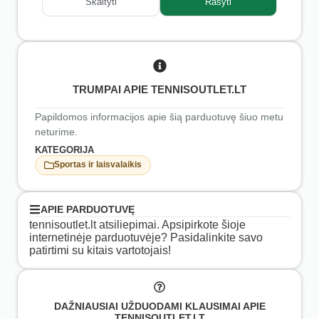
Skaityti
Rašyti
TRUMPAI APIE TENNISOUTLET.LT
Papildomos informacijos apie šią parduotuvę šiuo metu
neturime.
KATEGORIJA
Sportas ir laisvalaikis
APIE PARDUOTUVĘ
tennisoutlet.lt atsiliepimai. Apsipirkote šioje
internetinėje parduotuvėje? Pasidalinkite savo
patirtimi su kitais vartotojais!
DAŽNIAUSIAI UŽDUODAMI KLAUSIMAI APIE
TENNISOUTLET.LT