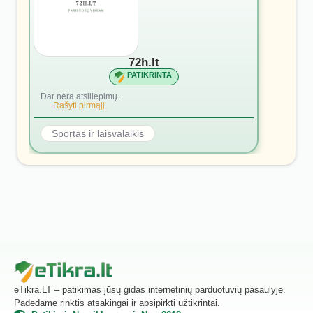
72h.lt
PATIKRINTA
Dar nėra atsiliepimų.
Rašyti pirmąjį.
Sportas ir laisvalaikis
eTikra.LT – patikimas jūsų gidas internetinių parduotuvių pasaulyje.
Padedame rinktis atsakingai ir apsipirkti užtikrintai.