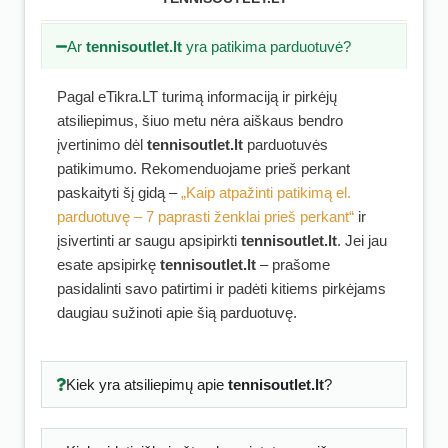
Ar
tennisoutlet.lt
yra patikima parduotuvė?
Pagal eTikra.LT turimą informaciją ir pirkėjų
atsiliepimus, šiuo metu nėra aiškaus bendro
įvertinimo dėl
tennisoutlet.lt
parduotuvės
patikimumo. Rekomenduojame prieš perkant
paskaityti šį gidą –
„Kaip atpažinti patikimą el.
parduotuvę – 7 paprasti ženklai prieš perkant“
ir
įsivertinti ar saugu apsipirkti
tennisoutlet.lt
. Jei jau
esate apsipirkę
tennisoutlet.lt
– prašome
pasidalinti savo patirtimi ir padėti kitiems pirkėjams
daugiau sužinoti apie šią parduotuvę.
Kiek yra atsiliepimų apie
tennisoutlet.lt
?