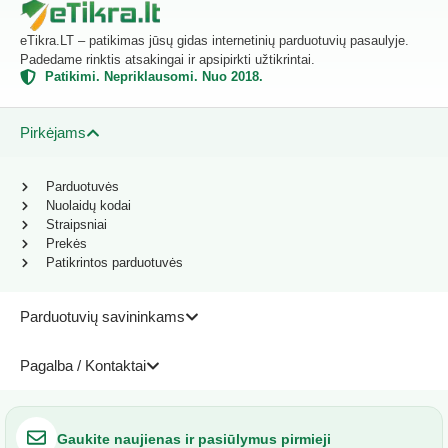
eTikra.LT – patikimas jūsų gidas internetinių parduotuvių pasaulyje.
Padedame rinktis atsakingai ir apsipirkti užtikrintai.
Patikimi. Nepriklausomi. Nuo 2018.
Pirkėjams
Parduotuvės
Nuolaidų kodai
Straipsniai
Prekės
Patikrintos parduotuvės
Parduotuvių savininkams
Pagalba / Kontaktai
Gaukite naujienas ir pasiūlymus pirmieji