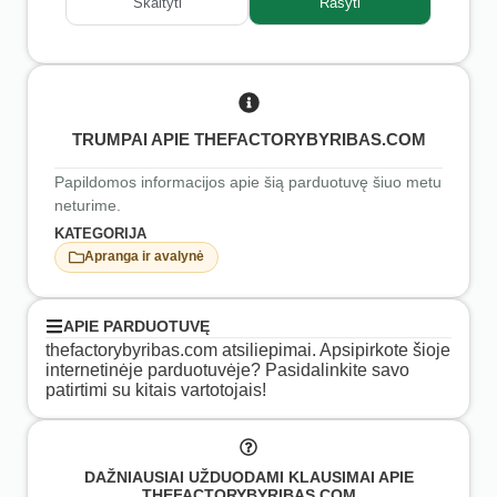
Skaityti
Rašyti
TRUMPAI APIE THEFACTORYBYRIBAS.COM
Papildomos informacijos apie šią parduotuvę šiuo metu
neturime.
KATEGORIJA
Apranga ir avalynė
APIE PARDUOTUVĘ
thefactorybyribas.com atsiliepimai. Apsipirkote šioje
internetinėje parduotuvėje? Pasidalinkite savo
patirtimi su kitais vartotojais!
DAŽNIAUSIAI UŽDUODAMI KLAUSIMAI APIE
THEFACTORYBYRIBAS.COM