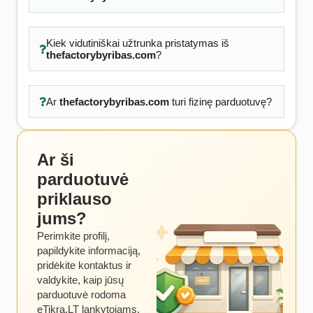
Kiek vidutiniškai užtrunka pristatymas iš
thefactorybyribas.com
?
Ar
thefactorybyribas.com
turi fizinę parduotuvę?
Ar ši
parduotuvė
priklauso
jums?
Perimkite profilį,
papildykite informaciją,
pridėkite kontaktus ir
valdykite, kaip jūsų
parduotuvė rodoma
eTikra.LT lankytojams.