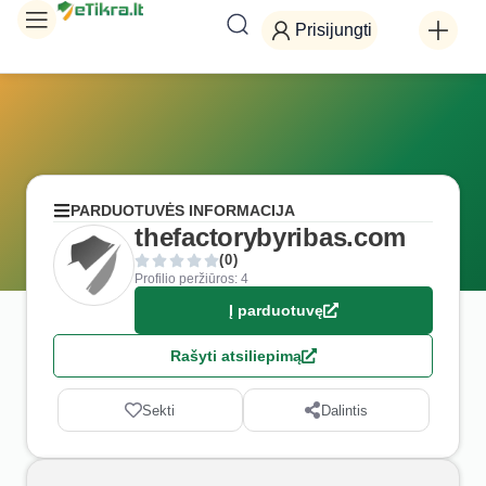
Prisijungti
PARDUOTUVĖS INFORMACIJA
thefactorybyribas.com
(0)
Profilio peržiūros: 4
Į parduotuvę
Rašyti atsiliepimą
Sekti
Dalintis