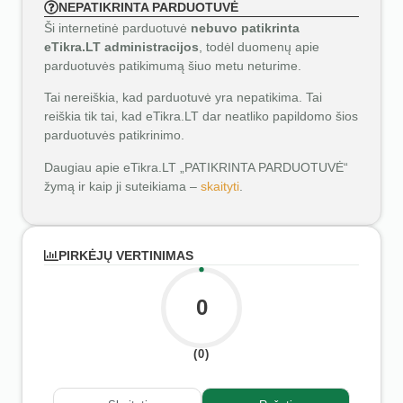
NEPATIKRINTA PARDUOTUVĖ
Ši internetinė parduotuvė
nebuvo patikrinta
eTikra.LT administracijos
, todėl duomenų apie
parduotuvės patikimumą šiuo metu neturime.
Tai nereiškia, kad parduotuvė yra nepatikima. Tai
reiškia tik tai, kad eTikra.LT dar neatliko papildomo šios
parduotuvės patikrinimo.
Daugiau apie eTikra.LT „PATIKRINTA PARDUOTUVĖ“
žymą ir kaip ji suteikiama –
skaityti
.
PIRKĖJŲ VERTINIMAS
0
(0)