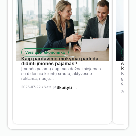
Verslas ir ekonomika
Skait
Kaip pardavimo mokymai padeda
Kaip 
didinti įmonės pajamas?
siste
konkur
Įmonės pajamų augimas dažnai siejamas
su didesniu klientų srautu, aktyvesne
Konkure
reklama, naujų…
geresnė
didesn
2026-07-22 • Natalija
Skaityti →
2026-07-