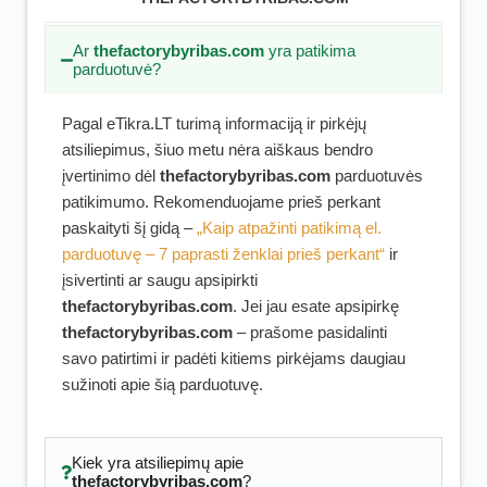
Ar
thefactorybyribas.com
yra patikima
parduotuvė?
Pagal eTikra.LT turimą informaciją ir pirkėjų
atsiliepimus, šiuo metu nėra aiškaus bendro
įvertinimo dėl
thefactorybyribas.com
parduotuvės
patikimumo. Rekomenduojame prieš perkant
paskaityti šį gidą –
„Kaip atpažinti patikimą el.
parduotuvę – 7 paprasti ženklai prieš perkant“
ir
įsivertinti ar saugu apsipirkti
thefactorybyribas.com
. Jei jau esate apsipirkę
thefactorybyribas.com
– prašome pasidalinti
savo patirtimi ir padėti kitiems pirkėjams daugiau
sužinoti apie šią parduotuvę.
Kiek yra atsiliepimų apie
thefactorybyribas.com
?