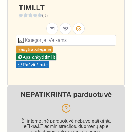
TIMI.LT
(0)
Kategorija: Vaikams
Rašyti atsiliepimą
Apsilankyti timi.lt
Rašyti žinutę
NEPATIKRINTA parduotuvė
Ši internetinė parduotuvė nebuvo patikrinta
eTikra.LT administracijos, duomenų apie
parduotuvės patikimumą neturime.