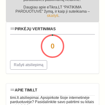
Daugiau apie eTikra.LT “PATIKIMA
PARDUOTUVĖ” žymą, ir kaip ji suteikiama –
skaityti
.
PIRKĖJŲ VERTINIMAS
0
Rašyti atsiliepimą
APIE TIMI.LT
timi.lt atsiliepimai. Apsipirkote šioje internetinėje
parduotuvėje? Pasidalinkite savo patirtimi su kitais