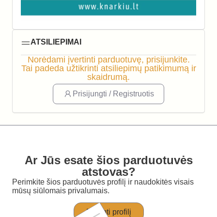
ATSILIEPIMAI
Norėdami įvertinti parduotuvę, prisijunkite.
Tai padeda užtikrinti atsiliepimų patikimumą ir
skaidrumą.
Prisijungti / Registruotis
Ar Jūs esate šios parduotuvės
atstovas?
Perimkite šios parduotuvės profilį ir naudokitės visais
mūsų siūlomais privalumais.
Perimti profilį