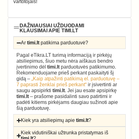
vartotojais!
DAŽNIAUSIAI UŽDUODAMI
KLAUSIMAI APIE TIMI.LT
Ar
timi.lt
patikima parduotuvė?
Pagal eTikra.LT turimą informaciją ir pirkėjų
atsiliepimus, šiuo metu nėra aiškaus bendro
įvertinimo dėl
timi.lt
parduotuvės patikimumo.
Rekomenduojame prieš perkant paskaityti šį
gidą –
„Kaip atpažinti patikimą el. parduotuvę –
7 paprasti ženklai prieš perkant“
ir įsivertinti ar
saugu apsipirkti
timi.lt
. Jei jau esate apsipirkę
timi.lt
– prašome pasidalinti savo patirtimi ir
padėti kitiems pirkėjams daugiau sužinoti apie
šią parduotuvę.
Kiek yra atsiliepimų apie
timi.lt
?
Kiek vidutiniškai užtrunka pristatymas iš
timi.lt
?