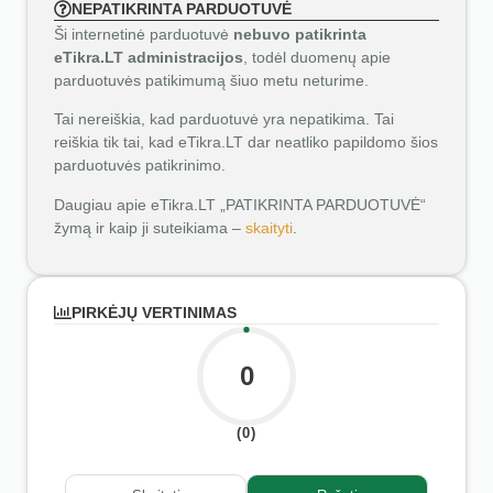
NEPATIKRINTA PARDUOTUVĖ
Ši internetinė parduotuvė
nebuvo patikrinta
eTikra.LT administracijos
, todėl duomenų apie
parduotuvės patikimumą šiuo metu neturime.
Tai nereiškia, kad parduotuvė yra nepatikima. Tai
reiškia tik tai, kad eTikra.LT dar neatliko papildomo šios
parduotuvės patikrinimo.
Daugiau apie eTikra.LT „PATIKRINTA PARDUOTUVĖ“
žymą ir kaip ji suteikiama –
skaityti
.
PIRKĖJŲ VERTINIMAS
0
(0)