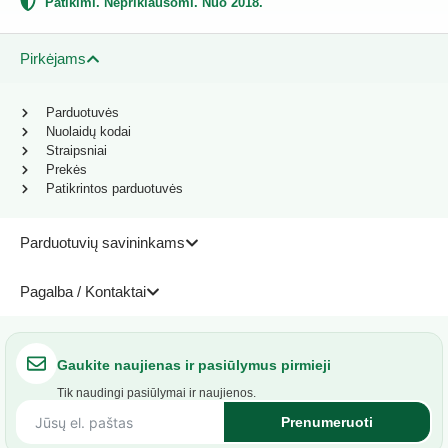
Patikimi. Nepriklausomi. Nuo 2018.
Pirkėjams
Parduotuvės
Nuolaidų kodai
Straipsniai
Prekės
Patikrintos parduotuvės
Parduotuvių savininkams
Pagalba / Kontaktai
Gaukite naujienas ir pasiūlymus pirmieji
Tik naudingi pasiūlymai ir naujienos.
Prenumeruoti