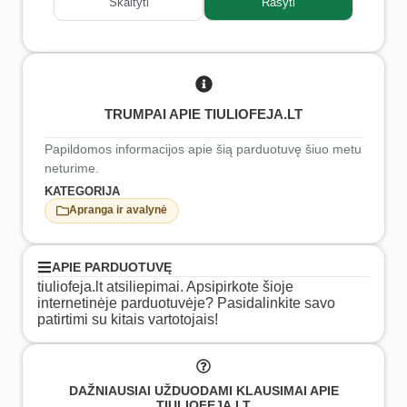
Skaityti
Rašyti
TRUMPAI APIE TIULIOFEJA.LT
Papildomos informacijos apie šią parduotuvę šiuo metu
neturime.
KATEGORIJA
Apranga ir avalynė
APIE PARDUOTUVĘ
tiuliofeja.lt atsiliepimai. Apsipirkote šioje
internetinėje parduotuvėje? Pasidalinkite savo
patirtimi su kitais vartotojais!
DAŽNIAUSIAI UŽDUODAMI KLAUSIMAI APIE
TIULIOFEJA.LT