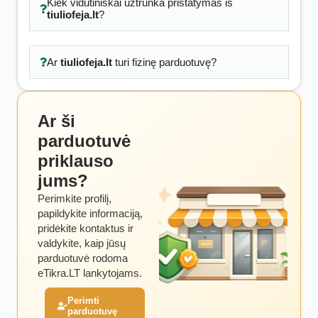
Kiek vidutiniškai užtrunka pristatymas iš
tiuliofeja.lt
?
Ar
tiuliofeja.lt
turi fizinę parduotuvę?
Ar ši
parduotuvė
priklauso
jums?
Perimkite profilį,
papildykite informaciją,
pridėkite kontaktus ir
valdykite, kaip jūsų
parduotuvė rodoma
eTikra.LT lankytojams.
Perimti
parduotuvę