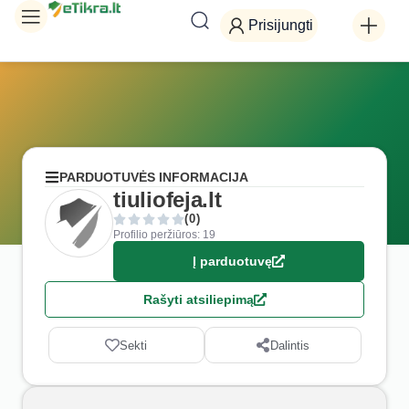
Prisijungti
PARDUOTUVĖS INFORMACIJA
tiuliofeja.lt
(0)
Profilio peržiūros: 19
Į parduotuvę
Rašyti atsiliepimą
Sekti
Dalintis