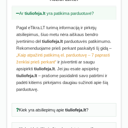
Ar
tiuliofeja.lt
yra patikima parduotuvė?
Pagal eTikra.LT turimą informaciją ir pirkėjų
atsiliepimus, šiuo metu nėra aiškaus bendro
įvertinimo dėl
tiuliofeja.lt
parduotuvės patikimumo.
Rekomenduojame prieš perkant paskaityti šį gidą –
„Kaip atpažinti patikimą el. parduotuvę – 7 paprasti
ženklai prieš perkant“
ir įsivertinti ar saugu
apsipirkti
tiuliofeja.lt
. Jei jau esate apsipirkę
tiuliofeja.lt
– prašome pasidalinti savo patirtimi ir
padėti kitiems pirkėjams daugiau sužinoti apie šią
parduotuvę.
Kiek yra atsiliepimų apie
tiuliofeja.lt
?