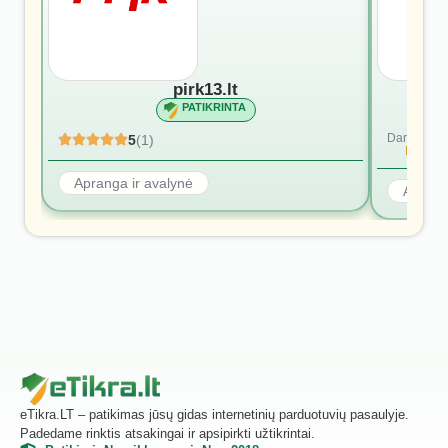
pirk13.lt
PATIKRINTA
Dar nėra at
5
(1)
Rašyti p
Apranga ir avalynė
Aprang
eTikra.LT – patikimas jūsų gidas internetinių parduotuvių pasaulyje.
Padedame rinktis atsakingai ir apsipirkti užtikrintai.