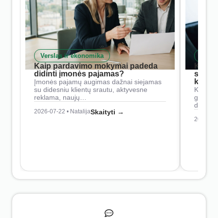
Verslas ir ekonomika
Skait
Kaip pardavimo mokymai padeda
Kaip 
didinti įmonės pajamas?
siste
konkur
Įmonės pajamų augimas dažnai siejamas
su didesniu klientų srautu, aktyvesne
Konkure
reklama, naujų…
geresnė
didesn
2026-07-22 • Natalija
Skaityti →
2026-07-