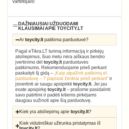
vartotojais!
DAŽNIAUSIAI UŽDUODAMI
KLAUSIMAI APIE TOYCITY.LT
Ar
toycity.lt
patikima parduotuvė?
Pagal eTikra.LT turimą informaciją ir pirkėjų
atsiliepimus, šiuo metu nėra aiškaus bendro
įvertinimo dėl
toycity.lt
parduotuvės
patikimumo. Rekomenduojame prieš perkant
paskaityti šį gidą –
„Kaip atpažinti patikimą el.
parduotuvę – 7 paprasti ženklai prieš perkant“
ir
įsivertinti ar saugu apsipirkti
toycity.lt
. Jei jau
esate apsipirkę
toycity.lt
– prašome pasidalinti
savo patirtimi ir padėti kitiems pirkėjams
daugiau sužinoti apie šią parduotuvę.
Kiek yra atsiliepimų apie
toycity.lt
?
Kiek vidutiniškai užtrunka pristatymas iš
toycity.lt
?