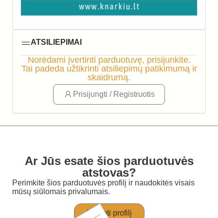
ATSILIEPIMAI
Norėdami įvertinti parduotuvę, prisijunkite.
Tai padeda užtikrinti atsiliepimų patikimumą ir
skaidrumą.
Prisijungti / Registruotis
Ar Jūs esate šios parduotuvės
atstovas?
Perimkite šios parduotuvės profilį ir naudokitės visais
mūsų siūlomais privalumais.
Perimti profilį