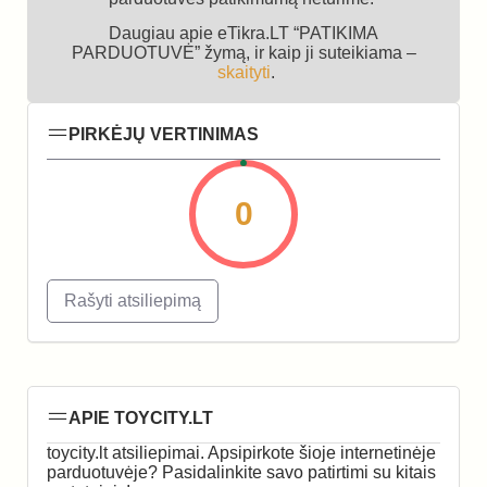
Daugiau apie eTikra.LT “PATIKIMA
PARDUOTUVĖ” žymą, ir kaip ji suteikiama –
skaityti
.
PIRKĖJŲ VERTINIMAS
0
Rašyti atsiliepimą
APIE TOYCITY.LT
toycity.lt atsiliepimai. Apsipirkote šioje internetinėje
parduotuvėje? Pasidalinkite savo patirtimi su kitais