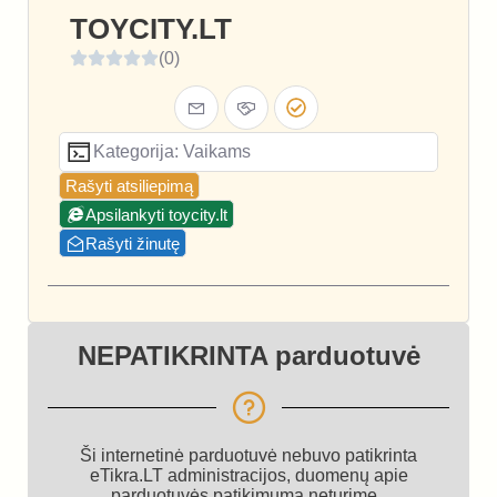
TOYCITY.LT
(0)
Kategorija: Vaikams
Rašyti atsiliepimą
Apsilankyti toycity.lt
Rašyti žinutę
NEPATIKRINTA parduotuvė
Ši internetinė parduotuvė nebuvo patikrinta
eTikra.LT administracijos, duomenų apie
parduotuvės patikimumą neturime.