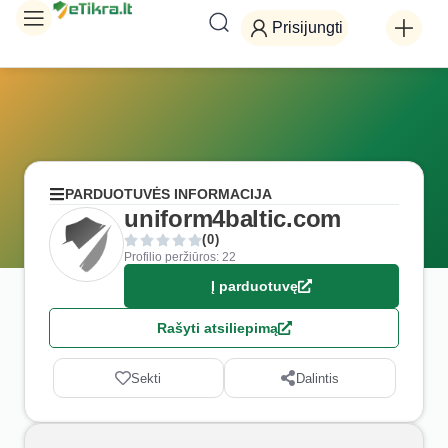
Prisijungti
PARDUOTUVĖS INFORMACIJA
uniform4baltic.com
(0)
Profilio peržiūros: 22
Į parduotuvę
Rašyti atsiliepimą
Sekti
Dalintis