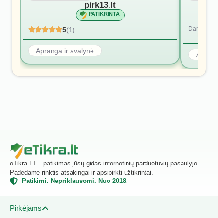
pirk13.lt
PATIKRINTA
Dar nėra at
5
(1)
Rašyti p
Apranga ir avalynė
Aprang
eTikra.LT – patikimas jūsų gidas internetinių parduotuvių pasaulyje.
Padedame rinktis atsakingai ir apsipirkti užtikrintai.
Patikimi. Nepriklausomi. Nuo 2018.
Pirkėjams