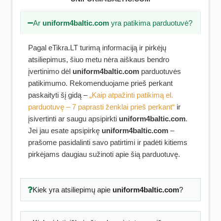
Ar
uniform4baltic.com
yra patikima parduotuvė?
Pagal eTikra.LT turimą informaciją ir pirkėjų
atsiliepimus, šiuo metu nėra aiškaus bendro
įvertinimo dėl
uniform4baltic.com
parduotuvės
patikimumo. Rekomenduojame prieš perkant
paskaityti šį gidą –
„Kaip atpažinti patikimą el.
parduotuvę – 7 paprasti ženklai prieš perkant“
ir
įsivertinti ar saugu apsipirkti
uniform4baltic.com
.
Jei jau esate apsipirkę
uniform4baltic.com
–
prašome pasidalinti savo patirtimi ir padėti kitiems
pirkėjams daugiau sužinoti apie šią parduotuvę.
Kiek yra atsiliepimų apie
uniform4baltic.com
?