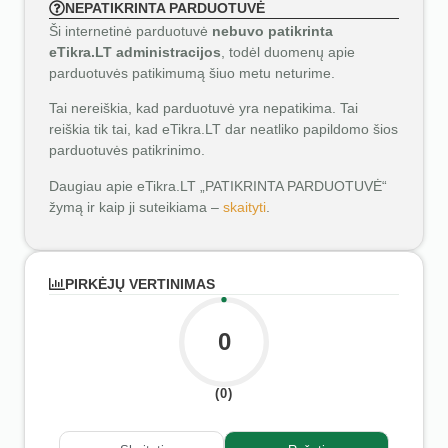
NEPATIKRINTA PARDUOTUVĖ
Ši internetinė parduotuvė
nebuvo patikrinta
eTikra.LT administracijos
, todėl duomenų apie
parduotuvės patikimumą šiuo metu neturime.
Tai nereiškia, kad parduotuvė yra nepatikima. Tai
reiškia tik tai, kad eTikra.LT dar neatliko papildomo šios
parduotuvės patikrinimo.
Daugiau apie eTikra.LT „PATIKRINTA PARDUOTUVĖ“
žymą ir kaip ji suteikiama –
skaityti
.
PIRKĖJŲ VERTINIMAS
0
(0)