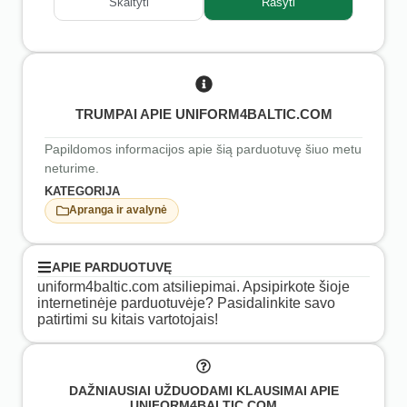
Skaityti
Rašyti
TRUMPAI APIE UNIFORM4BALTIC.COM
Papildomos informacijos apie šią parduotuvę šiuo metu
neturime.
KATEGORIJA
Apranga ir avalynė
APIE PARDUOTUVĘ
uniform4baltic.com atsiliepimai. Apsipirkote šioje
internetinėje parduotuvėje? Pasidalinkite savo
patirtimi su kitais vartotojais!
DAŽNIAUSIAI UŽDUODAMI KLAUSIMAI APIE
UNIFORM4BALTIC.COM