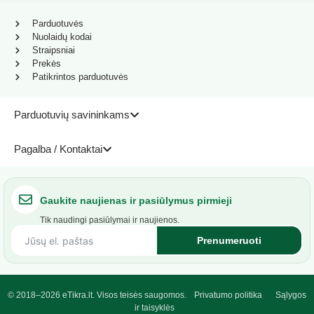
Parduotuvės
Nuolaidų kodai
Straipsniai
Prekės
Patikrintos parduotuvės
Parduotuvių savininkams
Pagalba / Kontaktai
Gaukite naujienas ir pasiūlymus pirmieji
Tik naudingi pasiūlymai ir naujienos.
Prenumeruoti
© 2018–2026 eTikra.lt. Visos teisės saugomos.
Privatumo politika
Sąlygos
ir taisyklės