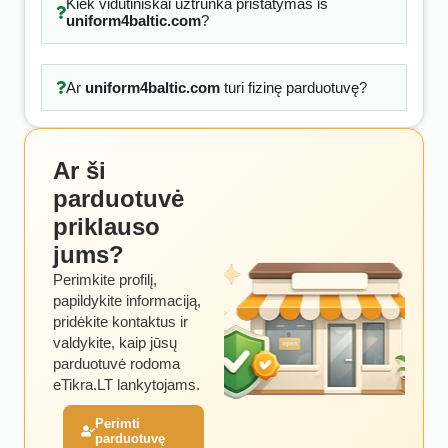
Kiek vidutiniškai užtrunka pristatymas iš
uniform4baltic.com
?
Ar
uniform4baltic.com
turi fizinę parduotuvę?
Ar ši
parduotuvė
priklauso
jums?
Perimkite profilį,
papildykite informaciją,
pridėkite kontaktus ir
valdykite, kaip jūsų
parduotuvė rodoma
eTikra.LT lankytojams.
Perimti
parduotuvę