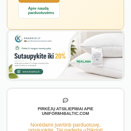
Apie naudą
parduotuvėms
REKLAMA
PIRKĖJŲ ATSILIEPIMAI APIE
UNIFORM4BALTIC.COM
Norėdami įvertinti parduotuvę,
prisijunkite. Tai padeda užtikrinti