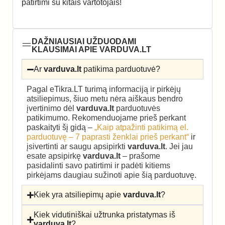
patirtimi su kitais vartotojais!
DAŽNIAUSIAI UŽDUODAMI
KLAUSIMAI APIE VARDUVA.LT
Ar
varduva.lt
patikima parduotuvė?
Pagal eTikra.LT turimą informaciją ir pirkėjų
atsiliepimus, šiuo metu nėra aiškaus bendro
įvertinimo dėl
varduva.lt
parduotuvės
patikimumo. Rekomenduojame prieš perkant
paskaityti šį gidą –
„Kaip atpažinti patikimą el.
parduotuvę – 7 paprasti ženklai prieš perkant“
ir
įsivertinti ar saugu apsipirkti
varduva.lt
. Jei jau
esate apsipirkę
varduva.lt
– prašome
pasidalinti savo patirtimi ir padėti kitiems
pirkėjams daugiau sužinoti apie šią parduotuvę.
Kiek yra atsiliepimų apie
varduva.lt
?
Kiek vidutiniškai užtrunka pristatymas iš
varduva.lt
?