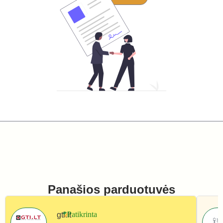
Panašios parduotuvės
gti.lt