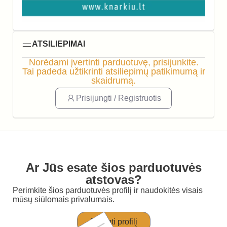
ATSILIEPIMAI
Norėdami įvertinti parduotuvę, prisijunkite.
Tai padeda užtikrinti atsiliepimų patikimumą ir
skaidrumą.
Prisijungti / Registruotis
Ar Jūs esate šios parduotuvės
atstovas?
Perimkite šios parduotuvės profilį ir naudokitės visais
mūsų siūlomais privalumais.
Perimti profilį