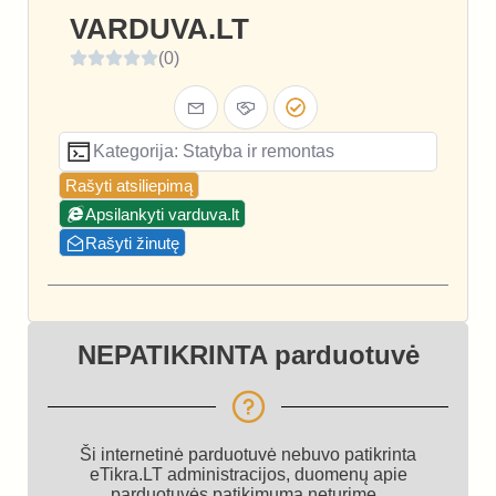
VARDUVA.LT
(0)
Kategorija: Statyba ir remontas
Rašyti atsiliepimą
Apsilankyti varduva.lt
Rašyti žinutę
NEPATIKRINTA parduotuvė
Ši internetinė parduotuvė nebuvo patikrinta
eTikra.LT administracijos, duomenų apie
parduotuvės patikimumą neturime.