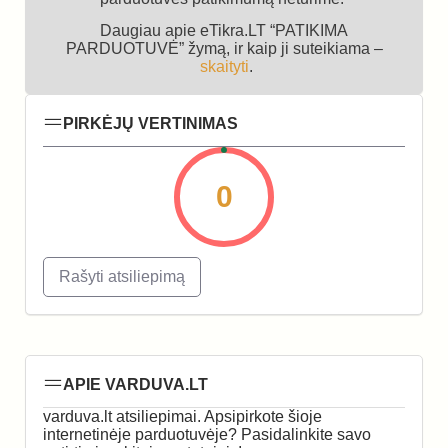
Daugiau apie eTikra.LT “PATIKIMA
PARDUOTUVĖ” žymą, ir kaip ji suteikiama –
skaityti
.
PIRKĖJŲ VERTINIMAS
0
Rašyti atsiliepimą
APIE VARDUVA.LT
varduva.lt atsiliepimai. Apsipirkote šioje
internetinėje parduotuvėje? Pasidalinkite savo