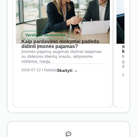
Verslas ir ekonomika
Skait
Kaip pardavimo mokymai padeda
Kaip 
didinti įmonės pajamas?
siste
konkur
Įmonės pajamų augimas dažnai siejamas
su didesniu klientų srautu, aktyvesne
Konkure
reklama, naujų…
geresnė
didesn
2026-07-22 • Natalija
Skaityti →
2026-07-