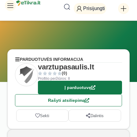
Prisijungti
PARDUOTUVĖS INFORMACIJA
varztupasaulis.lt
(0)
Profilio peržiūros: 8
Į parduotuvę
Rašyti atsiliepimą
Sekti
Dalintis