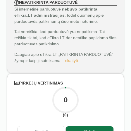
NEPATIKRINTA PARDUOTUVĖ
Ši internetinė parduotuvė
nebuvo patikrinta
eTikra.LT administracijos
, todėl duomenų apie
parduotuvės patikimumą šiuo metu neturime.
Tai nereiškia, kad parduotuvė yra nepatikima. Tai
reiškia tik tai, kad eTikra.LT dar neatliko papildomo šios
parduotuvės patikrinimo.
Daugiau apie eTikra.LT „PATIKRINTA PARDUOTUVĖ“
žymą ir kaip ji suteikiama –
skaityti
.
PIRKĖJŲ VERTINIMAS
0
(0)