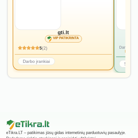
gti.lt
VIP PATIKRINTA
Dar nėra at
5
(2)
Rašyti p
Darbo įrankiai
Statyb
eTikra.LT – patikimas jūsų gidas internetinių parduotuvių pasaulyje.