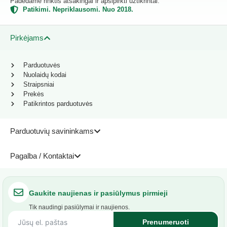
Padedame rinktis atsakingai ir apsipirkti užtikrintai.
Patikimi. Nepriklausomi. Nuo 2018.
Pirkėjams
Parduotuvės
Nuolaidų kodai
Straipsniai
Prekės
Patikrintos parduotuvės
Parduotuvių savininkams
Pagalba / Kontaktai
Gaukite naujienas ir pasiūlymus pirmieji
Tik naudingi pasiūlymai ir naujienos.
Prenumeruoti