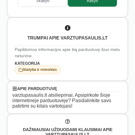
Skaityti
Rašyti
TRUMPAI APIE VARZTUPASAULIS.LT
Papildomos informacijos apie šią parduotuvę šiuo metu
neturime.
KATEGORIJA
Statyba ir remontas
APIE PARDUOTUVĘ
varztupasaulis.lt atsiliepimai. Apsipirkote šioje
internetinėje parduotuvėje? Pasidalinkite savo
patirtimi su kitais vartotojais!
DAŽNIAUSIAI UŽDUODAMI KLAUSIMAI APIE
VARZTUPASAULIS.LT