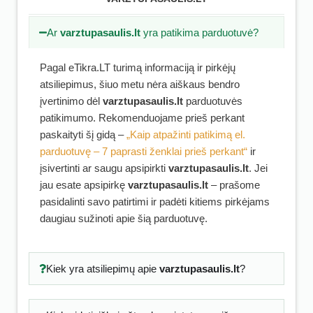
Ar
varztupasaulis.lt
yra patikima parduotuvė?
Pagal eTikra.LT turimą informaciją ir pirkėjų
atsiliepimus, šiuo metu nėra aiškaus bendro
įvertinimo dėl
varztupasaulis.lt
parduotuvės
patikimumo. Rekomenduojame prieš perkant
paskaityti šį gidą –
„Kaip atpažinti patikimą el.
parduotuvę – 7 paprasti ženklai prieš perkant“
ir
įsivertinti ar saugu apsipirkti
varztupasaulis.lt
. Jei
jau esate apsipirkę
varztupasaulis.lt
– prašome
pasidalinti savo patirtimi ir padėti kitiems pirkėjams
daugiau sužinoti apie šią parduotuvę.
Kiek yra atsiliepimų apie
varztupasaulis.lt
?