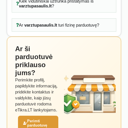
Kiek vidutiniškai užtrunka pristatymas iš
varztupasaulis.lt
?
Ar
varztupasaulis.lt
turi fizinę parduotuvę?
Ar ši
parduotuvė
priklauso
jums?
Perimkite profilį,
papildykite informaciją,
pridėkite kontaktus ir
valdykite, kaip jūsų
parduotuvė rodoma
eTikra.LT lankytojams.
Perimti
parduotuvę