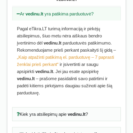
Ar
vedinu.lt
yra patikima parduotuvė?
Pagal eTikra.LT turimą informaciją ir pirkėjų
atsiliepimus, šiuo metu nėra aiškaus bendro
įvertinimo dėl
vedinu.lt
parduotuvės patikimumo.
Rekomenduojame prieš perkant paskaityti šį gidą –
„Kaip atpažinti patikimą el. parduotuvę – 7 paprasti
ženklai prieš perkant“
ir įsivertinti ar saugu
apsipirkti
vedinu.lt
. Jei jau esate apsipirkę
vedinu.lt
– prašome pasidalinti savo patirtimi ir
padėti kitiems pirkėjams daugiau sužinoti apie šią
parduotuvę.
Kiek yra atsiliepimų apie
vedinu.lt
?