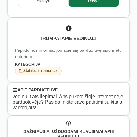
Skaityti
Rašyti
TRUMPAI APIE VEDINU.LT
Papildomos informacijos apie šią parduotuvę šiuo metu
neturime.
KATEGORIJA
Statyba ir remontas
APIE PARDUOTUVĘ
vedinu.lt atsiliepimai. Apsipirkote šioje internetinėje
parduotuvėje? Pasidalinkite savo patirtimi su kitais
vartotojais!
DAŽNIAUSIAI UŽDUODAMI KLAUSIMAI APIE
VEDINU.LT