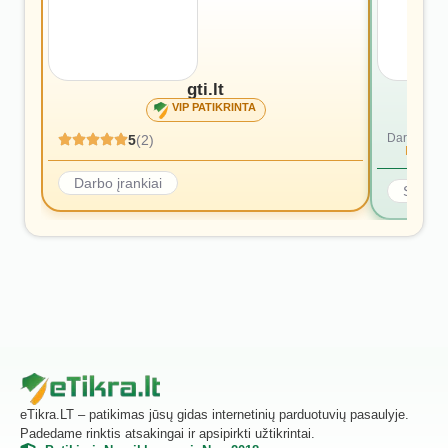
gti.lt
VIP PATIKRINTA
Dar nėra at
5
(2)
Rašyti p
Darbo įrankiai
Statyb
eTikra.LT – patikimas jūsų gidas internetinių parduotuvių pasaulyje.
Padedame rinktis atsakingai ir apsipirkti užtikrintai.