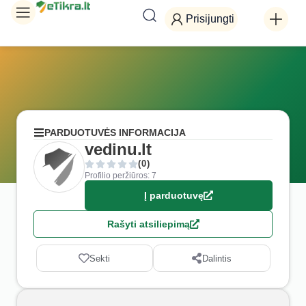
Prisijungti
PARDUOTUVĖS INFORMACIJA
vedinu.lt
(0)
Profilio peržiūros: 7
Į parduotuvę
Rašyti atsiliepimą
Sekti
Dalintis