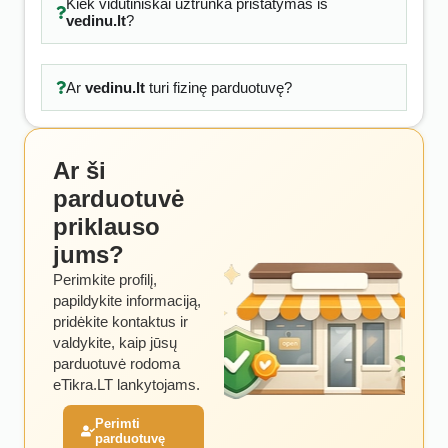
Kiek vidutiniškai užtrunka pristatymas iš
vedinu.lt
?
Ar
vedinu.lt
turi fizinę parduotuvę?
Ar ši
parduotuvė
priklauso
jums?
Perimkite profilį,
papildykite informaciją,
pridėkite kontaktus ir
valdykite, kaip jūsų
parduotuvė rodoma
eTikra.LT lankytojams.
Perimti
parduotuvę