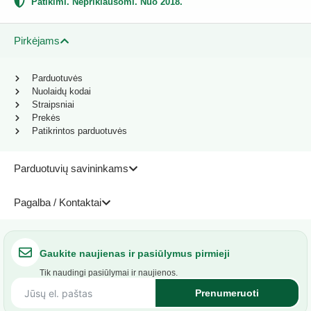
Patikimi. Nepriklausomi. Nuo 2018.
Pirkėjams
Parduotuvės
Nuolaidų kodai
Straipsniai
Prekės
Patikrintos parduotuvės
Parduotuvių savininkams
Pagalba / Kontaktai
Gaukite naujienas ir pasiūlymus pirmieji
Tik naudingi pasiūlymai ir naujienos.
Prenumeruoti