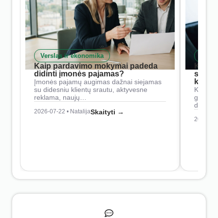
Verslas ir ekonomika
Skait
Kaip pardavimo mokymai padeda
Kaip 
didinti įmonės pajamas?
siste
konkur
Įmonės pajamų augimas dažnai siejamas
su didesniu klientų srautu, aktyvesne
Konkure
reklama, naujų…
geresnė
didesn
2026-07-22 • Natalija
Skaityti →
2026-07-