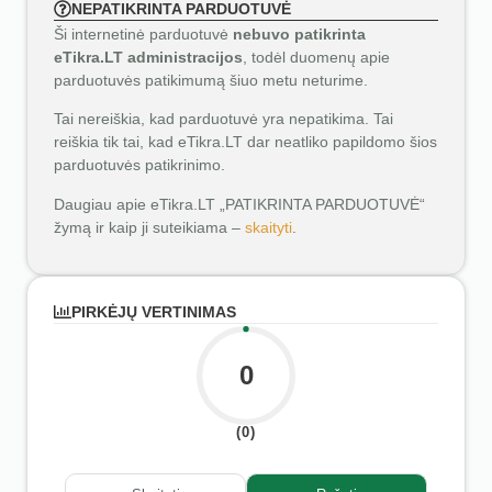
NEPATIKRINTA PARDUOTUVĖ
Ši internetinė parduotuvė
nebuvo patikrinta
eTikra.LT administracijos
, todėl duomenų apie
parduotuvės patikimumą šiuo metu neturime.
Tai nereiškia, kad parduotuvė yra nepatikima. Tai
reiškia tik tai, kad eTikra.LT dar neatliko papildomo šios
parduotuvės patikrinimo.
Daugiau apie eTikra.LT „PATIKRINTA PARDUOTUVĖ“
žymą ir kaip ji suteikiama –
skaityti
.
PIRKĖJŲ VERTINIMAS
0
(0)