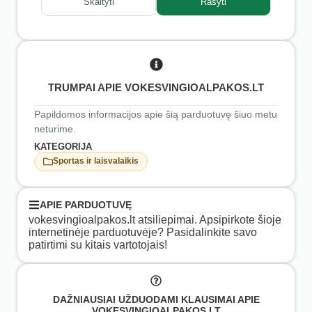
Skaityti
Rašyti
TRUMPAI APIE VOKESVINGIOALPAKOS.LT
Papildomos informacijos apie šią parduotuvę šiuo metu
neturime.
KATEGORIJA
Sportas ir laisvalaikis
APIE PARDUOTUVĘ
vokesvingioalpakos.lt atsiliepimai. Apsipirkote šioje
internetinėje parduotuvėje? Pasidalinkite savo
patirtimi su kitais vartotojais!
DAŽNIAUSIAI UŽDUODAMI KLAUSIMAI APIE
VOKESVINGIOALPAKOS.LT