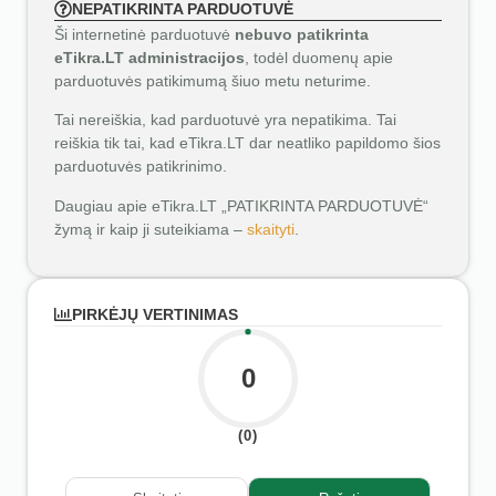
NEPATIKRINTA PARDUOTUVĖ
Ši internetinė parduotuvė
nebuvo patikrinta
eTikra.LT administracijos
, todėl duomenų apie
parduotuvės patikimumą šiuo metu neturime.
Tai nereiškia, kad parduotuvė yra nepatikima. Tai
reiškia tik tai, kad eTikra.LT dar neatliko papildomo šios
parduotuvės patikrinimo.
Daugiau apie eTikra.LT „PATIKRINTA PARDUOTUVĖ“
žymą ir kaip ji suteikiama –
skaityti
.
PIRKĖJŲ VERTINIMAS
0
(0)