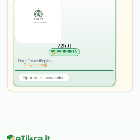
72h.lt
PATIKRINTA
Dar nėra atsiliepimų.
Rašyti pirmąjį.
Sportas ir laisvalaikis