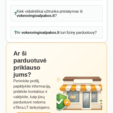
Kiek vidutiniškai užtrunka pristatymas iš
vokesvingioalpakos.lt
?
Ar
vokesvingioalpakos.lt
turi fizinę parduotuvę?
Ar ši
parduotuvė
priklauso
jums?
Perimkite profilį,
papildykite informaciją,
pridėkite kontaktus ir
valdykite, kaip jūsų
parduotuvė rodoma
eTikra.LT lankytojams.