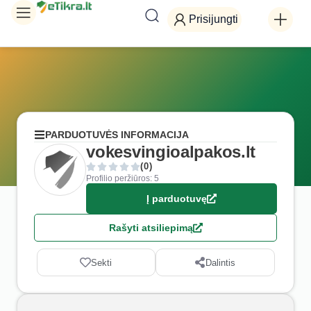
Prisijungti
PARDUOTUVĖS INFORMACIJA
vokesvingioalpakos.lt
(0)
Profilio peržiūros: 5
Į parduotuvę
Rašyti atsiliepimą
Sekti
Dalintis