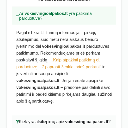
Ar
vokesvingioalpakos.lt
yra patikima
parduotuvė?
Pagal eTikra.LT turimą informaciją ir pirkėjų
atsiliepimus, šiuo metu nėra aiškaus bendro
įvertinimo dėl
vokesvingioalpakos.lt
parduotuvės
patikimumo. Rekomenduojame prieš perkant
paskaityti šį gidą –
„Kaip atpažinti patikimą el.
parduotuvę – 7 paprasti ženklai prieš perkant“
ir
įsivertinti ar saugu apsipirkti
vokesvingioalpakos.lt
. Jei jau esate apsipirkę
vokesvingioalpakos.lt
– prašome pasidalinti savo
patirtimi ir padėti kitiems pirkėjams daugiau sužinoti
apie šią parduotuvę.
Kiek yra atsiliepimų apie
vokesvingioalpakos.lt
?