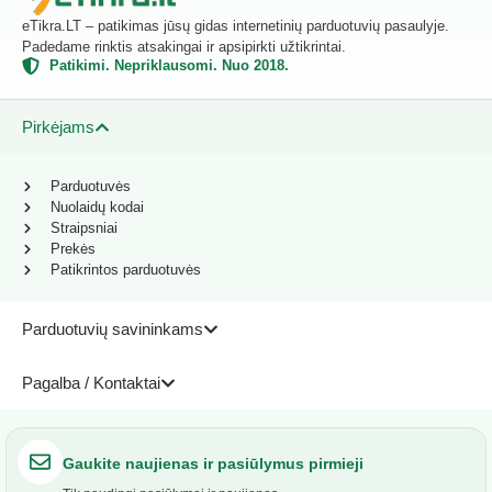
eTikra.LT – patikimas jūsų gidas internetinių parduotuvių pasaulyje.
Padedame rinktis atsakingai ir apsipirkti užtikrintai.
Patikimi. Nepriklausomi. Nuo 2018.
Pirkėjams
Parduotuvės
Nuolaidų kodai
Straipsniai
Prekės
Patikrintos parduotuvės
Parduotuvių savininkams
Pagalba / Kontaktai
Gaukite naujienas ir pasiūlymus pirmieji