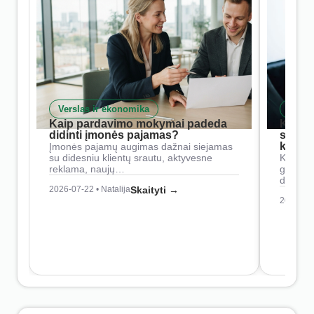
Verslas ir ekonomika
Skait
Kaip pardavimo mokymai padeda
Kaip 
didinti įmonės pajamas?
siste
konkur
Įmonės pajamų augimas dažnai siejamas
su didesniu klientų srautu, aktyvesne
Konkure
reklama, naujų…
geresnė
didesn
2026-07-22 • Natalija
Skaityti →
2026-07-