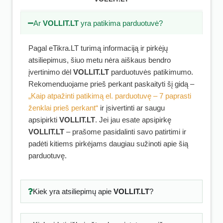
Ar
VOLLIT.LT
yra patikima parduotuvė?
Pagal eTikra.LT turimą informaciją ir pirkėjų
atsiliepimus, šiuo metu nėra aiškaus bendro
įvertinimo dėl
VOLLIT.LT
parduotuvės patikimumo.
Rekomenduojame prieš perkant paskaityti šį gidą –
„Kaip atpažinti patikimą el. parduotuvę – 7 paprasti
ženklai prieš perkant“
ir įsivertinti ar saugu
apsipirkti
VOLLIT.LT
. Jei jau esate apsipirkę
VOLLIT.LT
– prašome pasidalinti savo patirtimi ir
padėti kitiems pirkėjams daugiau sužinoti apie šią
parduotuvę.
Kiek yra atsiliepimų apie
VOLLIT.LT
?