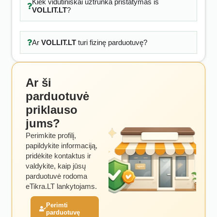
Kiek vidutiniškai užtrunka pristatymas iš
VOLLIT.LT
?
Ar
VOLLIT.LT
turi fizinę parduotuvę?
Ar ši
parduotuvė
priklauso
jums?
Perimkite profilį,
papildykite informaciją,
pridėkite kontaktus ir
valdykite, kaip jūsų
parduotuvė rodoma
eTikra.LT lankytojams.
Perimti
parduotuvę