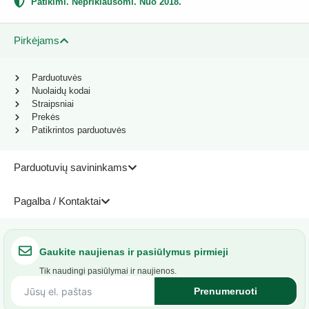
Patikimi. Nepriklausomi. Nuo 2018.
Pirkėjams
Parduotuvės
Nuolaidų kodai
Straipsniai
Prekės
Patikrintos parduotuvės
Parduotuvių savininkams
Pagalba / Kontaktai
Gaukite naujienas ir pasiūlymus pirmieji
Tik naudingi pasiūlymai ir naujienos.
Prenumeruoti