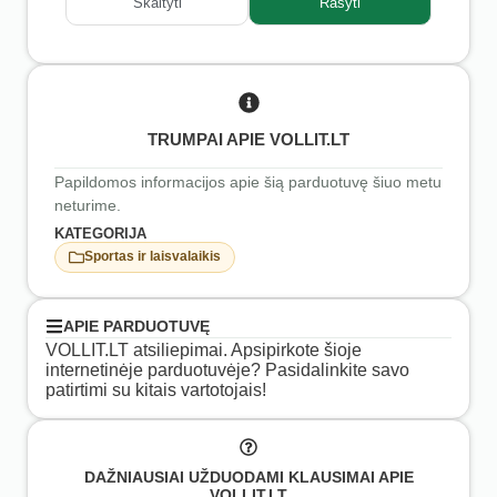
Skaityti
Rašyti
TRUMPAI APIE VOLLIT.LT
Papildomos informacijos apie šią parduotuvę šiuo metu
neturime.
KATEGORIJA
Sportas ir laisvalaikis
APIE PARDUOTUVĘ
VOLLIT.LT atsiliepimai. Apsipirkote šioje
internetinėje parduotuvėje? Pasidalinkite savo
patirtimi su kitais vartotojais!
DAŽNIAUSIAI UŽDUODAMI KLAUSIMAI APIE
VOLLIT.LT