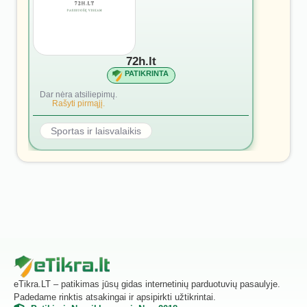
72h.lt
PATIKRINTA
Dar nėra atsiliepimų.
Rašyti pirmąjį.
Sportas ir laisvalaikis
eTikra.LT – patikimas jūsų gidas internetinių parduotuvių pasaulyje.
Padedame rinktis atsakingai ir apsipirkti užtikrintai.