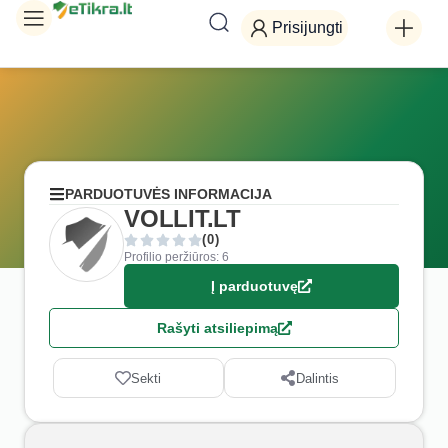
Prisijungti
PARDUOTUVĖS INFORMACIJA
VOLLIT.LT
(0)
Profilio peržiūros: 6
Į parduotuvę
Rašyti atsiliepimą
Sekti
Dalintis