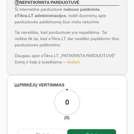
NEPATIKRINTA PARDUOTUVĖ
Ši internetinė parduotuvė
nebuvo patikrinta
eTikra.LT administracijos
, todėl duomenų apie
parduotuvės patikimumą šiuo metu neturime.
Tai nereiškia, kad parduotuvė yra nepatikima. Tai
reiškia tik tai, kad eTikra.LT dar neatliko papildomo šios
parduotuvės patikrinimo.
Daugiau apie eTikra.LT „PATIKRINTA PARDUOTUVĖ“
žymą ir kaip ji suteikiama –
skaityti
.
PIRKĖJŲ VERTINIMAS
0
(0)