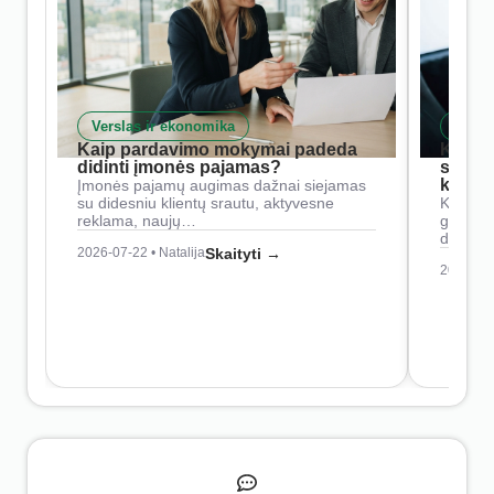
Verslas ir ekonomika
Skait
Kaip pardavimo mokymai padeda
Kaip 
didinti įmonės pajamas?
siste
konkur
Įmonės pajamų augimas dažnai siejamas
su didesniu klientų srautu, aktyvesne
Konkure
reklama, naujų…
geresnė
didesn
2026-07-22 • Natalija
Skaityti →
2026-07-