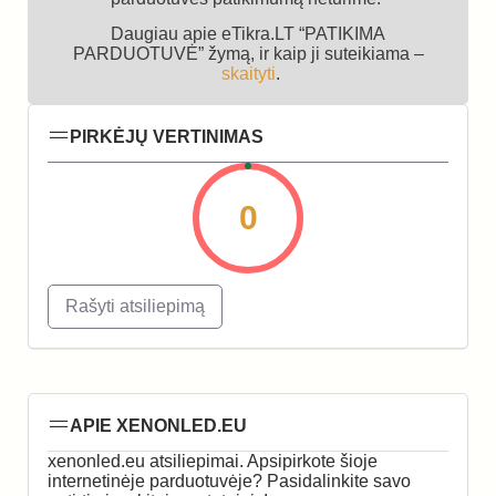
Daugiau apie eTikra.LT “PATIKIMA
PARDUOTUVĖ” žymą, ir kaip ji suteikiama –
skaityti
.
PIRKĖJŲ VERTINIMAS
0
Rašyti atsiliepimą
APIE XENONLED.EU
xenonled.eu atsiliepimai. Apsipirkote šioje
internetinėje parduotuvėje? Pasidalinkite savo