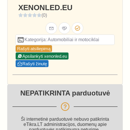
XENONLED.EU
(0)
Kategorija: Automobiliai ir motociklai
Rašyti atsiliepimą
Apsilankyti xenonled.eu
Rašyti žinutę
NEPATIKRINTA parduotuvė
Ši internetinė parduotuvė nebuvo patikrinta
eTikra.LT administracijos, duomenų apie
parduotuvės patikimumą neturime.