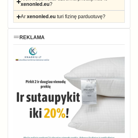
xenonled.eu
?
Ar
xenonled.eu
turi fizinę parduotuvę?
REKLAMA