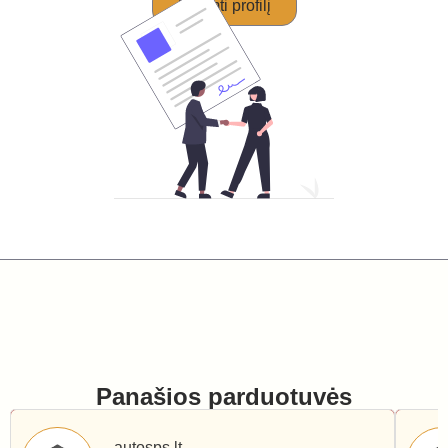
Perimti profilį
Panašios parduotuvės
autosps.lt