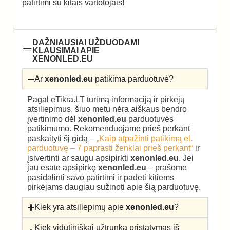
patirtimi su kitais vartotojais!
DAŽNIAUSIAI UŽDUODAMI
KLAUSIMAI APIE
XENONLED.EU
Ar
xenonled.eu
patikima parduotuvė?
Pagal eTikra.LT turimą informaciją ir pirkėjų
atsiliepimus, šiuo metu nėra aiškaus bendro
įvertinimo dėl
xenonled.eu
parduotuvės
patikimumo. Rekomenduojame prieš perkant
paskaityti šį gidą –
„Kaip atpažinti patikimą el.
parduotuvę – 7 paprasti ženklai prieš perkant“
ir
įsivertinti ar saugu apsipirkti
xenonled.eu
. Jei
jau esate apsipirkę
xenonled.eu
– prašome
pasidalinti savo patirtimi ir padėti kitiems
pirkėjams daugiau sužinoti apie šią parduotuvę.
Kiek yra atsiliepimų apie
xenonled.eu
?
Kiek vidutiniškai užtrunka pristatymas iš