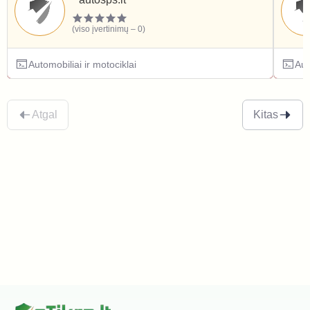
(viso įvertinimų – 0)
Automobiliai ir motociklai
Aut
Atgal
Kitas