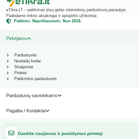
eTikra.LT – patikimas jūsų gidas internetinių parduotuvių pasaulyje.
Padedame rinktis atsakingai ir apsipirkti užtikrintai.
Patikimi. Nepriklausomi. Nuo 2018.
Pirkėjams
Parduotuvės
Nuolaidų kodai
Straipsniai
Prekės
Patikrintos parduotuvės
Parduotuvių savininkams
Pagalba / Kontaktai
Gaukite naujienas ir pasiūlymus pirmieji